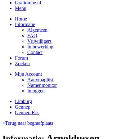
Graftombe.nl
Menu
Home
Informatie
Algemeen
FAQ
Vrijwilligers
In bewerking
Contact
Forum
Zoeken
Mijn Account
Aanvraaglijst
Namenmonitor
Inloggen
Limburg
Gennep
Gennep R.k
«Terug naar begraafplaats
Arnoldussen,
Informatie: