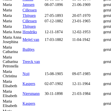
Maria
Janssen
08-07-1896
21-06-1969
geru
Maria
Cillessen
geru
Maria
Thijssen
27-05-1893
20-07-1970
geru
Maria
Cillessen
07-12-1882
23-01-1965
geru
Maria
Thijssen
geru
Maria Anna
Hendriks
12-11-1874
12-02-1953
geru
Maria Anna
Meijel van
17-03-1882
11-04-1942
geru
Josephina
Maria
Builtjes
geru
Catharina
Maria
Catharina
Treeck van
geru
Petronella
Maria
Noij
15-08-1905
09-07-1985
geru
Christina
Maria
Kaspers
02-07-1902
12-11-1964
geru
Elisabeth
Maria
Niersmann
30-11-1898
21-03-1984
geru
Elisabeth
Maria
Kaspers
geru
Elisabeth