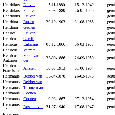
Hendrikus
Est van
15-11-1880
15-12-1949
geru
Hendrikus
Fleuren
17-08-1889
26-01-1956
geru
Hendrikus
Est van
geru
Hendrina
Rutten
20-10-1903
31-08-1966
geru
Hendrina
Geulen
geru
Henrica
Est van
geru
Henricus
Gerrits
geru
Henricus
Eijkmans
08-12-1866
06-03-1938
geru
Henricus
Verzett
geru
Henricus
Vloet van
23-09-1886
24-09-1959
geru
Antonius
der
Henricus
Janssen
10-03-1913
01-06-1954
geru
Franciscus
Hermanus
Bebber van
15-04-1878
26-03-1975
geru
Hermanus
Bebber van
geru
Hermanus
Timmermans
geru
Hermanus
Coenen
geru
Hermanus
Coenen
10-03-1867
07-12-1954
geru
Hermanus
Rossum van
31-07-1940
17-08-1947
geru
Th.
Hermanus