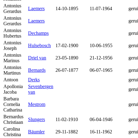
Antonius
Laemers
14-10-1895
11-07-1964
geru
Gerardus
Antonius
Laemers
geru
Gerardus
Antonius
Dechamps
geru
Hubertus
Antonius
Hulsebosch
17-02-1900
10-06-1955
geru
Joseph
Antonius
Driel van
23-05-1890
21-12-1956
geru
Marinus
Antonius
Bernards
26-07-1877
06-07-1965
geru
Martinus
Antoon
Derks
geru
Apollonia
Sevenbergen
geru
Jacoba
van
Barbara
Cornelia
Mestrom
geru
Catharina
Bernardus
Slungers
11-02-1910
06-04-1946
geru
Christiaan
Carolina
Bäumler
29-11-1882
16-11-1962
geru
Christina