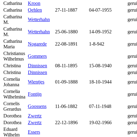
Catharina
Kroon
geru
Catharina
Oehlen
27-11-1887
04-07-1955
geru
Catharina
Wetterhahn
geru
M.
Catharina
Wetterhahn
25-06-1880
14-09-1952
geru
M.
Catharina
Nogarede
22-08-1891
1-8-942
geru
Maria
Christianus
Gommers
geru
Wilhelmus
Christina
Dinnissen
08-11-1895
15-08-1940
geru
Christina
Dinnissen
geru
Cornelia
Wientjes
01-09-1888
18-10-1944
geru
Johanna
Cornelia
Fontijn
geru
Wilhelmina
Cornelis
Goossens
11-06-1882
07-11-1948
geru
Gerardus
Dorothea
Zwertz
geru
Dorothea
Zwertz
22-12-1896
19-02-1966
geru
Eduard
Essers
geru
Wilhelm