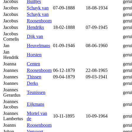
Jacobus
Builtjes
geru
Jacobus
Schayk van
07-09-1888
18-08-1934
geru
Jacobus
Schayk van
geru
Jacobus
Roosenboom
geru
Jacobus
Hendriks
18-02-1888
07-09-1945
geru
Jacobus
Dijk van
geru
Cornelis
Jan
Heuvelmans
01-09-1946
08-06-1960
geru
Jan
Horsten
geru
Hendrik
Joanna
Centen
geru
Joannes
Roosenboom
06-12-1879
22-08-1965
geru
Joannes
Thissen
09-04-1879
09-03-1941
geru
Joannes
Derks
geru
Joannes
Teunissen
geru
Gerardus
Joannes
Eijkmans
geru
Jacobus
Joannes
Mortel van
10-11-1895
10-09-1964
geru
Lambertus
de
Joanns
Roosenboom
geru
Johan
Vervoort
geru