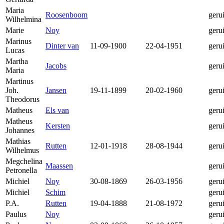
Maria
Roosenboom
geru
Wilhelmina
Marie
Noy
geru
Marinus
Dinter van
11-09-1900
22-04-1951
geru
Lucas
Martha
Jacobs
geru
Maria
Martinus
Joh.
Jansen
19-11-1899
20-02-1960
geru
Theodorus
Matheus
Els van
geru
Matheus
Kersten
geru
Johannes
Mathias
Rutten
12-01-1918
28-08-1944
geru
Wilhelmus
Megchelina
Maassen
geru
Petronella
Michiel
Noy
30-08-1869
26-03-1956
geru
Michiel
Schim
geru
P.A.
Rutten
19-04-1888
21-08-1972
geru
Paulus
Noy
geru