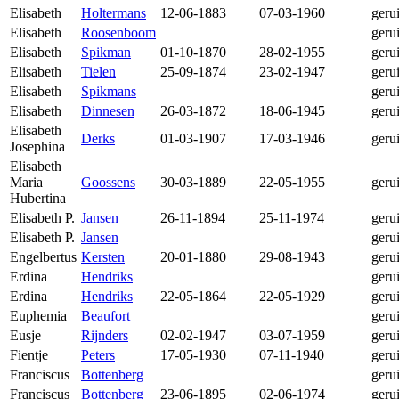
Elisabeth
Holtermans
12-06-1883
07-03-1960
geru
Elisabeth
Roosenboom
geru
Elisabeth
Spikman
01-10-1870
28-02-1955
geru
Elisabeth
Tielen
25-09-1874
23-02-1947
geru
Elisabeth
Spikmans
geru
Elisabeth
Dinnesen
26-03-1872
18-06-1945
geru
Elisabeth
Derks
01-03-1907
17-03-1946
geru
Josephina
Elisabeth
Maria
Goossens
30-03-1889
22-05-1955
geru
Hubertina
Elisabeth P.
Jansen
26-11-1894
25-11-1974
geru
Elisabeth P.
Jansen
geru
Engelbertus
Kersten
20-01-1880
29-08-1943
geru
Erdina
Hendriks
geru
Erdina
Hendriks
22-05-1864
22-05-1929
geru
Euphemia
Beaufort
geru
Eusje
Rijnders
02-02-1947
03-07-1959
geru
Fientje
Peters
17-05-1930
07-11-1940
geru
Franciscus
Bottenberg
geru
Franciscus
Bottenberg
23-06-1895
02-06-1974
geru