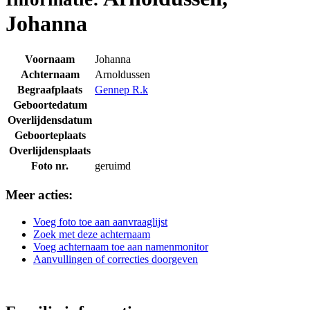
Johanna
Voornaam
Johanna
Achternaam
Arnoldussen
Begraafplaats
Gennep R.k
Geboortedatum
Overlijdensdatum
Geboorteplaats
Overlijdensplaats
Foto nr.
geruimd
Meer acties:
Voeg foto toe aan aanvraaglijst
Zoek met deze achternaam
Voeg achternaam toe aan namenmonitor
Aanvullingen of correcties doorgeven