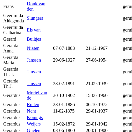
Donk van
Frans
geru
den
Geertruida
Slungers
geru
Aldegonda
Geertruida
Els van
geru
Catharina
Gerard
Builtjes
geru
Gerarda
Nissen
07-07-1883
21-12-1967
geru
Anna
Gerarda
Janssen
29-06-1927
27-06-1954
geru
Maria
Gerarda
Janssen
geru
Th. J.
Gerarda
Janssen
28-02-1891
21-09-1939
geru
Th.J.
Mortel van
Gerardus
30-10-1902
15-06-1960
geru
de
Gerardus
Rutten
28-01-1886
06-10-1972
geru
Gerardus
Nent
11-02-1875
29-01-1937
geru
Gerardus
Könings
geru
Gerardus
Weijers
15-02-1872
29-01-1942
geru
Gerardus
Guelen
08-06-1860
20-01-1900
geru