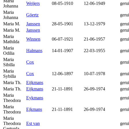
Maria
Weijers
08-05-1910
12-06-1949
geru
Johanna
Maria
Göertz
geru
Johanna
Maria M.
Janssen
28-05-1901
13-12-1979
geru
Maria M.
Janssen
geru
Maria
Winnen
06-07-1921
21-06-1957
geru
Mathilda
Maria
Halmans
14-01-1907
22-03-1955
geru
Odilia
Maria
Cox
geru
Sibilla
Maria
Cox
12-06-1897
10-07-1978
geru
Sybilla
Maria Th.
Eijkmans
geru
Maria Th.
Eijkmans
21-11-1891
26-09-1974
geru
Maria
Eykmans
geru
Theodora
Maria
Ejkmans
21-11-1891
26-09-1974
geru
Theodora
Maria
Theodora
Est van
geru
Gerturda