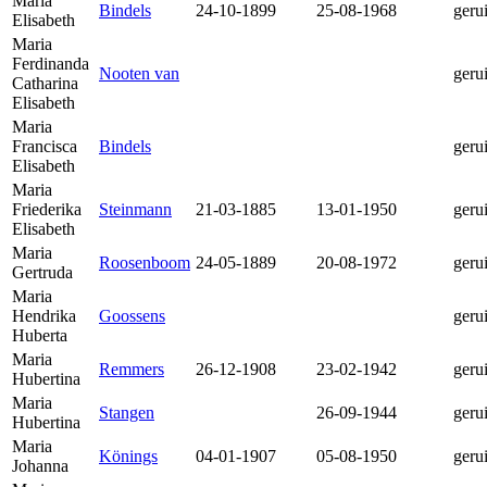
Maria
Bindels
24-10-1899
25-08-1968
geru
Elisabeth
Maria
Ferdinanda
Nooten van
geru
Catharina
Elisabeth
Maria
Francisca
Bindels
geru
Elisabeth
Maria
Friederika
Steinmann
21-03-1885
13-01-1950
geru
Elisabeth
Maria
Roosenboom
24-05-1889
20-08-1972
geru
Gertruda
Maria
Hendrika
Goossens
geru
Huberta
Maria
Remmers
26-12-1908
23-02-1942
geru
Hubertina
Maria
Stangen
26-09-1944
geru
Hubertina
Maria
Könings
04-01-1907
05-08-1950
geru
Johanna