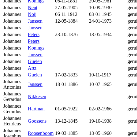
Johannes
Konings
06-11-1881
20-05-1961
geru
Johannes
Nent
27-05-1905
10-09-1930
geru
Johannes
Noij
06-11-1912
03-01-1945
geru
Johannes
Janssen
12-05-1884
24-01-1973
geru
Johannes
Janssen
geru
Johannes
Peters
23-10-1876
18-05-1934
geru
Johannes
Peters
geru
Johannes
Konings
geru
Johannes
Janssen
geru
Johannes
Guelen
geru
Johannes
Artz
geru
Johannes
Guelen
17-02-1833
10-11-1917
geru
Johannes
Janssen
18-01-1886
10-07-1965
geru
Antonius
Johannes
Nikkesen
geru
Gerardus
Johannes
Hartman
01-05-1922
02-02-1966
geru
Gerardus
Johannes
Goossens
13-12-1845
19-10-1938
geru
Henricus
Johannes
Roosenboom
19-03-1885
18-05-1960
geru
Josephus