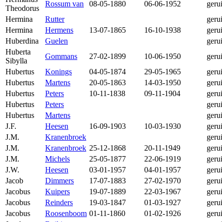
Rossum van
08-05-1880
06-06-1952
geru
Theodorus
Hermina
Rutter
geru
Hermina
Hermens
13-07-1865
16-10-1938
geru
Huberdina
Guelen
geru
Huberta
Gommans
27-02-1899
10-06-1950
geru
Sibylla
Hubertus
Konings
04-05-1874
29-05-1965
geru
Hubertus
Martens
20-05-1863
14-03-1950
geru
Hubertus
Peters
10-11-1838
09-11-1904
geru
Hubertus
Peters
geru
Hubertus
Martens
geru
J.F.
Heesen
16-09-1903
10-03-1930
geru
J.M.
Kranenbroek
geru
J.M.
Kranenbroek
25-12-1868
20-11-1949
geru
J.M.
Michels
25-05-1877
22-06-1919
geru
J.W.
Heesen
03-01-1957
04-01-1957
geru
Jacob
Dimmers
17-07-1883
27-02-1970
geru
Jacobus
Kuipers
19-07-1889
22-03-1967
geru
Jacobus
Reinders
19-03-1847
01-03-1927
geru
Jacobus
Roosenboom
01-11-1860
01-02-1926
geru