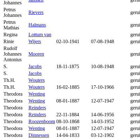
Johannes
Petrus
Rievers
geru
Johannes
Petrus
Halmans
geru
Mathias
Regina
Lottum van
geru
Rinie
Wijers
02-10-1941
07-08-1948
geru
Rudolf
Johannes
Mooren
geru
Antonius
S.
Jacobs
18-11-1875
10-08-1948
geru
S.
Jacobs
geru
Th.H.
Wouters
geru
Th.H.
Wouters
16-02-1885
17-10-1966
geru
Theodora
Wenting
geru
Theodora
Wenting
08-01-1887
12-07-1947
geru
Theodora
Reinders
geru
Theodora
Reinders
22-11-1884
14-06-1956
geru
Theodora
Roozenboom
08-10-1868
14-03-1952
geru
Theodora
Wenting
08-01-1887
12-07-1947
geru
Theodora
Dinnessen
14-04-1833
03-12-1902
geru