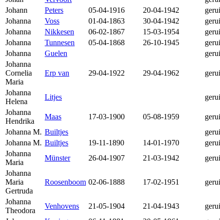
Johann
Peters
05-04-1916
20-04-1942
geru
Johanna
Voss
01-04-1863
30-04-1942
geru
Johanna
Nikkesen
06-02-1867
15-03-1954
geru
Johanna
Tunnesen
05-04-1868
26-10-1945
geru
Johanna
Guelen
geru
Johanna
Cornelia
Erp van
29-04-1922
29-04-1962
geru
Maria
Johanna
Litjes
geru
Helena
Johanna
Maas
17-03-1900
05-08-1959
geru
Hendrika
Johanna M.
Builtjes
geru
Johanna M.
Builtjes
19-11-1890
14-01-1970
geru
Johanna
Münster
26-04-1907
21-03-1942
geru
Maria
Johanna
Maria
Roosenboom
02-06-1888
17-02-1951
geru
Gertruda
Johanna
Venhovens
21-05-1904
21-04-1943
geru
Theodora