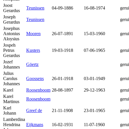
Joost
Teunissen
04-09-1886
16-08-1974
geru
Gerardus
Joseph
Teunissen
geru
Gerardus
Josephus
Antonius
Mooren
26-07-1891
15-03-1960
geru
Aloysius
Jospeh
Petrus
Kusters
19-03-1918
07-06-1965
geru
Gerardus
Jozef
Göertz
geru
Johannes
Julius
Carolus
Goossens
26-01-1918
03-01-1949
geru
Johannes
Karel
Roosenboom
28-08-1897
29-12-1963
geru
Karel
Roosenboom
geru
Martinus
Karl
Greef de
21-11-1908
23-01-1965
geru
Johann
Lamberdina
Hendrina
Eijkmans
16-02-1931
11-07-1960
geru