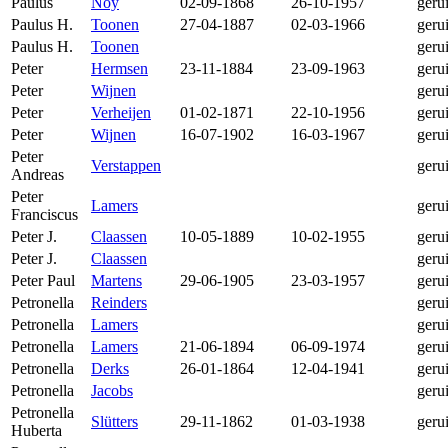
Paulus
Noy
02-09-1868
26-10-1957
geru
Paulus H.
Toonen
27-04-1887
02-03-1966
geru
Paulus H.
Toonen
geru
Peter
Hermsen
23-11-1884
23-09-1963
geru
Peter
Wijnen
geru
Peter
Verheijen
01-02-1871
22-10-1956
geru
Peter
Wijnen
16-07-1902
16-03-1967
geru
Peter
Verstappen
geru
Andreas
Peter
Lamers
geru
Franciscus
Peter J.
Claassen
10-05-1889
10-02-1955
geru
Peter J.
Claassen
geru
Peter Paul
Martens
29-06-1905
23-03-1957
geru
Petronella
Reinders
geru
Petronella
Lamers
geru
Petronella
Lamers
21-06-1894
06-09-1974
geru
Petronella
Derks
26-01-1864
12-04-1941
geru
Petronella
Jacobs
geru
Petronella
Slütters
29-11-1862
01-03-1938
geru
Huberta