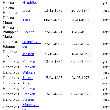
Helena
Hendriks
geru
Helena
Koks
13-12-1873
20-05-1944
geru
Hendrina
Helena
Tühs
08-09-1892
20-11-1962
geru
Maria
Helena
Philippina
Deenen
22-08-1871
11-04-1933
geru
Maria
Hendrica
Heijden van
23-05-1902
27-08-1967
geru
Johanna
der
Hendrika
Janssen
31-10-1863
14-10-1948
geru
C.A.
Hendrikus
Franken
13-03-1884
02-09-1969
geru
Hendrikus
Franken
geru
Hendrikus
Wikkers
geru
Hendrikus
Jansen
15-04-1885
24-05-1975
geru
Hendrikus
Jansen
geru
Hendrikus
Franken
geru
Hendrikus
Franken
13-03-1884
02-09-1969
geru
Hendrikus
Fleuren
geru
Mortel van
Hendrikus
geru
de