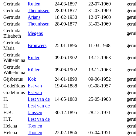
Gertruda
Rutten
24-03-1897
22-07-1960
geru
Gertruda
Theunissen
28-09-1877
31-03-1969
geru
Gertruda
Arians
18-02-1930
12-07-1960
geru
Gertruda
Theunissen
28-09-1877
31-03-1969
geru
Gertruda
Megens
geru
Elisabeth
Gertruda
Brouwers
25-01-1896
11-03-1948
geru
Maria
Gertruda
Rutter
09-06-1902
13-12-1963
geru
Wilhelmina
Gertruda
Rütter
09-06-1902
13-12-1963
geru
Wilhelmina
Gijsbertus
Kok
24-01-1890
09-06-1952
geru
Godefridus
Est van
19-04-1888
01-08-1957
geru
Godefridus
Est van
geru
H.
Lest van de
14-05-1880
25-05-1908
geru
H.
Lest van de
geru
H.B.
Janssen
30-12-1895
28-12-1971
geru
H.T.
Lest van de
geru
Helena
Toonen
geru
Helena
Toonen
22-02-1866
05-04-1951
geru