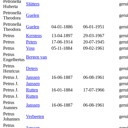
Petronella
Slütters
geru
Huberta
Petronella
Guelen
geru
Theodora
Petronella
Guelen
04-01-1886
06-01-1951
geru
Theodora
Petrus
Kerstens
13-04-1897
29-03-1967
geru
Petrus
Peters
17-06-1914
20-07-1945
geru
Petrus
Voss
05-11-1884
09-02-1961
geru
Petrus
Bergen van
geru
Engelbertus
Petrus
Deters
geru
Henricus
Petrus J.
Janssen
16-06-1887
06-08-1961
geru
Petrus J.
Janssen
geru
Petrus J.
Rutten
16-01-1884
17-07-1966
geru
Petrus J.
Rutten
geru
Petrus
Janssen
16-06-1887
06-08-1961
geru
Joannes
Petrus
Verbeeten
geru
Johannes
Petrus
Janssen
geru