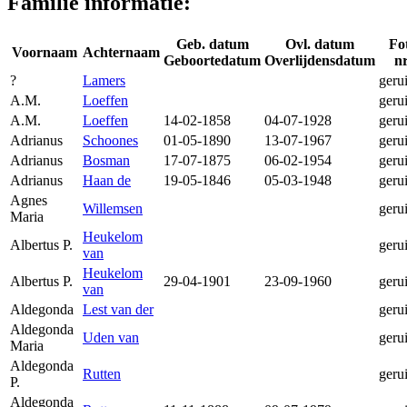
Familie informatie:
Geb. datum
Ovl. datum
Fo
Voornaam
Achternaam
Geboortedatum
Overlijdensdatum
nr
?
Lamers
geru
A.M.
Loeffen
geru
A.M.
Loeffen
14-02-1858
04-07-1928
geru
Adrianus
Schoones
01-05-1890
13-07-1967
geru
Adrianus
Bosman
17-07-1875
06-02-1954
geru
Adrianus
Haan de
19-05-1846
05-03-1948
geru
Agnes
Willemsen
geru
Maria
Heukelom
Albertus P.
geru
van
Heukelom
Albertus P.
29-04-1901
23-09-1960
geru
van
Aldegonda
Lest van der
geru
Aldegonda
Uden van
geru
Maria
Aldegonda
Rutten
geru
P.
Aldegonda