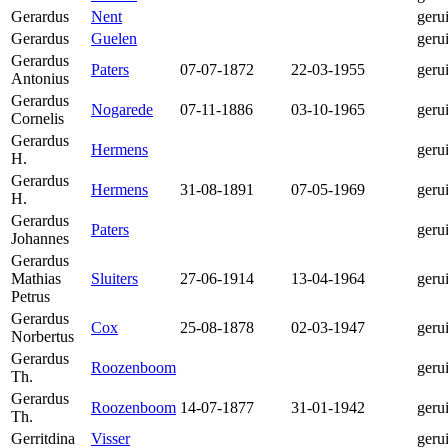
Gerardus
Nent
geru
Gerardus
Guelen
geru
Gerardus
Paters
07-07-1872
22-03-1955
geru
Antonius
Gerardus
Nogarede
07-11-1886
03-10-1965
geru
Cornelis
Gerardus
Hermens
geru
H.
Gerardus
Hermens
31-08-1891
07-05-1969
geru
H.
Gerardus
Paters
geru
Johannes
Gerardus
Mathias
Sluiters
27-06-1914
13-04-1964
geru
Petrus
Gerardus
Cox
25-08-1878
02-03-1947
geru
Norbertus
Gerardus
Roozenboom
geru
Th.
Gerardus
Roozenboom
14-07-1877
31-01-1942
geru
Th.
Gerritdina
Visser
geru