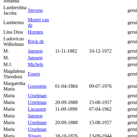
Johanna
Lamberdina
Stevens
geru
Jacoba
Mortel van
Lambertus
geru
de
Lina Dina
Horsten
geru
Ludovicus
Rijck de
geru
Wilhelmus
M.
Janssen
11-11-1882
10-12-1972
geru
M.
Janssen
geru
M.J.
Michels
geru
Magdalena
Essers
geru
Theodora
Margaretha
Goossens
01-04-1884
09-07-1976
geru
Maria
Maria
Urselman
geru
Maria
Urselman
20-09-1888
15-08-1957
geru
Maria
Lucassen
11-09-1899
07-04-1962
geru
Maria
Janssen
geru
Maria
Urselman
20-09-1888
15-08-1957
geru
Maria
Urselman
geru
Maria
Nissen
18-10-1876
13-09-1944
geru