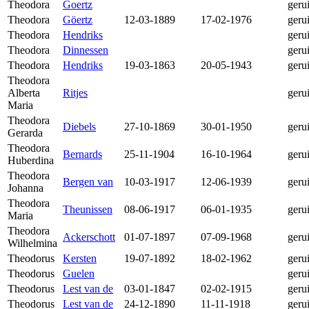
Theodora
Goertz
geru
Theodora
Göertz
12-03-1889
17-02-1976
geru
Theodora
Hendriks
geru
Theodora
Dinnessen
geru
Theodora
Hendriks
19-03-1863
20-05-1943
geru
Theodora
Alberta
Ritjes
geru
Maria
Theodora
Diebels
27-10-1869
30-01-1950
geru
Gerarda
Theodora
Bernards
25-11-1904
16-10-1964
geru
Huberdina
Theodora
Bergen van
10-03-1917
12-06-1939
geru
Johanna
Theodora
Theunissen
08-06-1917
06-01-1935
geru
Maria
Theodora
Ackerschott
01-07-1897
07-09-1968
geru
Wilhelmina
Theodorus
Kersten
19-07-1892
18-02-1962
geru
Theodorus
Guelen
geru
Theodorus
Lest van de
03-01-1847
02-02-1915
geru
Theodorus
Lest van de
24-12-1890
11-11-1918
geru