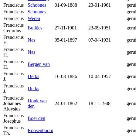
Franciscus
Schoones
01-09-1888
23-01-1961
geru
Franciscus
Schoones
geru
Franciscus
Weren
geru
Franciscus
Builtjes
27-11-1901
23-09-1951
geru
Gerardus
Franciscus
Nas
05-01-1897
07-04-1931
geru
H.
Franciscus
Nas
geru
H.
Franciscus
Bergen van
geru
H.
Franciscus
Derks
16-03-1886
10-04-1957
geru
J.
Franciscus
Derks
geru
J.
Franciscus
Donk van
Johannes
24-01-1862
18-11-1948
geru
den
Aloysius
Franciscus
Boer den
geru
Josephus
Franciscus
Roosenboom
geru
Th.