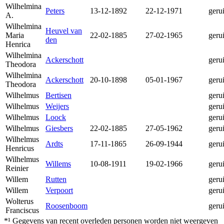
Wilhelmina
Peters
13-12-1892
22-12-1971
geru
A.
Wilhelmina
Heuvel van
Maria
22-02-1885
27-02-1965
geru
den
Henrica
Wilhelmina
Ackerschott
geru
Theodora
Wilhelmina
Ackerschott
20-10-1898
05-01-1967
geru
Theodora
Wilhelmus
Bertisen
geru
Wilhelmus
Weijers
geru
Wilhelmus
Loock
geru
Wilhelmus
Giesbers
22-02-1885
27-05-1962
geru
Wilhelmus
Ardts
17-11-1865
26-09-1944
geru
Henricus
Wilhelmus
Willems
10-08-1911
19-02-1966
geru
Reinier
Willem
Rutten
geru
Willem
Verpoort
geru
Wolterus
Roosenboom
geru
Franciscus
*¹ Gegevens van recent overleden personen worden niet weergeven