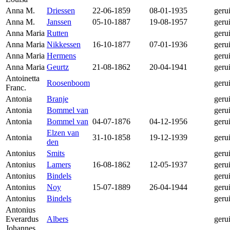
Anna M.
Driessen
22-06-1859
08-01-1935
geru
Anna M.
Janssen
05-10-1887
19-08-1957
geru
Anna Maria
Rutten
geru
Anna Maria
Nikkessen
16-10-1877
07-01-1936
geru
Anna Maria
Hermens
geru
Anna Maria
Geurtz
21-08-1862
20-04-1941
geru
Antoinetta
Roosenboom
geru
Franc.
Antonia
Branje
geru
Antonia
Bommel van
geru
Antonia
Bommel van
04-07-1876
04-12-1956
geru
Elzen van
Antonia
31-10-1858
19-12-1939
geru
den
Antonius
Smits
geru
Antonius
Lamers
16-08-1862
12-05-1937
geru
Antonius
Bindels
geru
Antonius
Noy
15-07-1889
26-04-1944
geru
Antonius
Bindels
geru
Antonius
Everardus
Albers
geru
Johannes