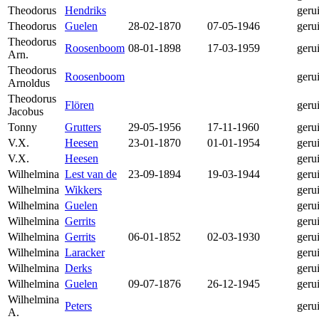
Theodorus
Hendriks
geru
Theodorus
Guelen
28-02-1870
07-05-1946
geru
Theodorus
Roosenboom
08-01-1898
17-03-1959
geru
Arn.
Theodorus
Roosenboom
geru
Arnoldus
Theodorus
Flören
geru
Jacobus
Tonny
Grutters
29-05-1956
17-11-1960
geru
V.X.
Heesen
23-01-1870
01-01-1954
geru
V.X.
Heesen
geru
Wilhelmina
Lest van de
23-09-1894
19-03-1944
geru
Wilhelmina
Wikkers
geru
Wilhelmina
Guelen
geru
Wilhelmina
Gerrits
geru
Wilhelmina
Gerrits
06-01-1852
02-03-1930
geru
Wilhelmina
Laracker
geru
Wilhelmina
Derks
geru
Wilhelmina
Guelen
09-07-1876
26-12-1945
geru
Wilhelmina
Peters
geru
A.