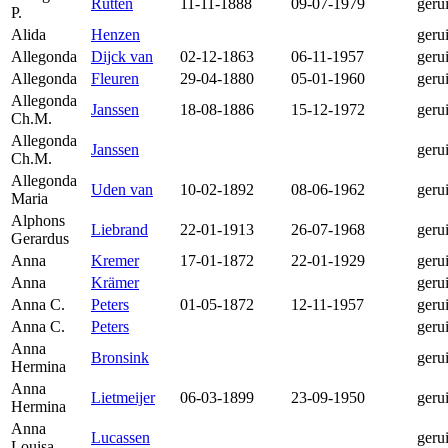
Rutten
11-11-1888
09-07-1979
geru
P.
Alida
Henzen
geru
Allegonda
Dijck van
02-12-1863
06-11-1957
geru
Allegonda
Fleuren
29-04-1880
05-01-1960
geru
Allegonda
Janssen
18-08-1886
15-12-1972
geru
Ch.M.
Allegonda
Janssen
geru
Ch.M.
Allegonda
Uden van
10-02-1892
08-06-1962
geru
Maria
Alphons
Liebrand
22-01-1913
26-07-1968
geru
Gerardus
Anna
Kremer
17-01-1872
22-01-1929
geru
Anna
Krämer
geru
Anna C.
Peters
01-05-1872
12-11-1957
geru
Anna C.
Peters
geru
Anna
Bronsink
geru
Hermina
Anna
Lietmeijer
06-03-1899
23-09-1950
geru
Hermina
Anna
Lucassen
geru
Louisa