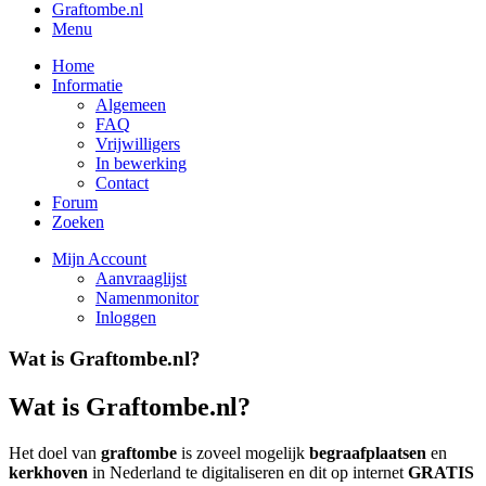
Graftombe.nl
Menu
Home
Informatie
Algemeen
FAQ
Vrijwilligers
In bewerking
Contact
Forum
Zoeken
Mijn Account
Aanvraaglijst
Namenmonitor
Inloggen
Wat is Graftombe.nl?
Wat is Graftombe.nl?
Het doel van
graftombe
is zoveel mogelijk
begraafplaatsen
en
kerkhoven
in Nederland te digitaliseren en dit op internet
GRATIS