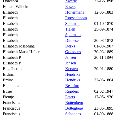
Dorothea
Zwertz
22-12-1896
Eduard Wilhelm
Essers
Elisabeth
Holtermans
12-06-1883
Elisabeth
Roosenboom
Elisabeth
Spikman
01-10-1870
Elisabeth
Tielen
25-09-1874
Elisabeth
Spikmans
Elisabeth
Dinnesen
26-03-1872
Elisabeth Josephina
Derks
01-03-1907
Elisabeth Maria Hubertina
Goossens
30-03-1889
Elisabeth P.
Jansen
26-11-1894
Elisabeth P.
Jansen
Engelbertus
Kersten
20-01-1880
Erdina
Hendriks
Erdina
Hendriks
22-05-1864
Euphemia
Beaufort
Eusje
Rijnders
02-02-1947
Fientje
Peters
17-05-1930
Franciscus
Bottenberg
Franciscus
Bottenberg
23-06-1895
Franciscus
Schoones
01-09-1888