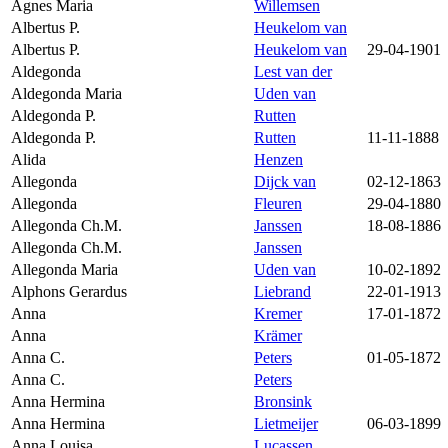
Agnes Maria
Willemsen
Albertus P.
Heukelom van
Albertus P.
Heukelom van
29-04-1901
Aldegonda
Lest van der
Aldegonda Maria
Uden van
Aldegonda P.
Rutten
Aldegonda P.
Rutten
11-11-1888
Alida
Henzen
Allegonda
Dijck van
02-12-1863
Allegonda
Fleuren
29-04-1880
Allegonda Ch.M.
Janssen
18-08-1886
Allegonda Ch.M.
Janssen
Allegonda Maria
Uden van
10-02-1892
Alphons Gerardus
Liebrand
22-01-1913
Anna
Kremer
17-01-1872
Anna
Krämer
Anna C.
Peters
01-05-1872
Anna C.
Peters
Anna Hermina
Bronsink
Anna Hermina
Lietmeijer
06-03-1899
Anna Louisa
Lucassen