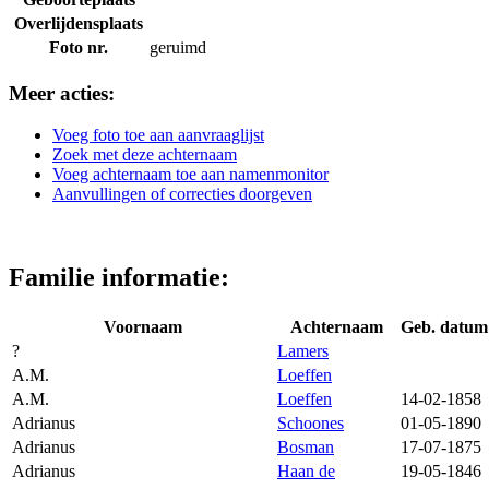
Overlijdensplaats
Foto nr.
geruimd
Meer acties:
Voeg foto toe aan aanvraaglijst
Zoek met deze achternaam
Voeg achternaam toe aan namenmonitor
Aanvullingen of correcties doorgeven
Familie informatie:
Voornaam
Achternaam
Geb. datum
?
Lamers
A.M.
Loeffen
A.M.
Loeffen
14-02-1858
Adrianus
Schoones
01-05-1890
Adrianus
Bosman
17-07-1875
Adrianus
Haan de
19-05-1846