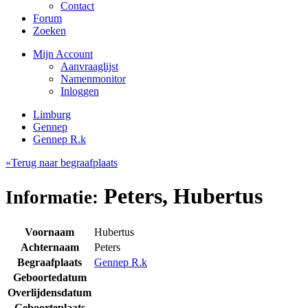
Contact
Forum
Zoeken
Mijn Account
Aanvraaglijst
Namenmonitor
Inloggen
Limburg
Gennep
Gennep R.k
«Terug naar begraafplaats
Peters, Hubertus
Informatie:
Voornaam
Hubertus
Achternaam
Peters
Begraafplaats
Gennep R.k
Geboortedatum
Overlijdensdatum
Geboorteplaats