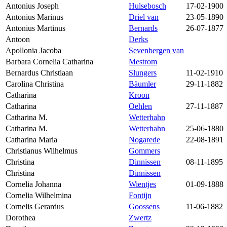
Antonius Joseph
Hulsebosch
17-02-1900
Antonius Marinus
Driel van
23-05-1890
Antonius Martinus
Bernards
26-07-1877
Antoon
Derks
Apollonia Jacoba
Sevenbergen van
Barbara Cornelia Catharina
Mestrom
Bernardus Christiaan
Slungers
11-02-1910
Carolina Christina
Bäumler
29-11-1882
Catharina
Kroon
Catharina
Oehlen
27-11-1887
Catharina M.
Wetterhahn
Catharina M.
Wetterhahn
25-06-1880
Catharina Maria
Nogarede
22-08-1891
Christianus Wilhelmus
Gommers
Christina
Dinnissen
08-11-1895
Christina
Dinnissen
Cornelia Johanna
Wientjes
01-09-1888
Cornelia Wilhelmina
Fontijn
Cornelis Gerardus
Goossens
11-06-1882
Dorothea
Zwertz