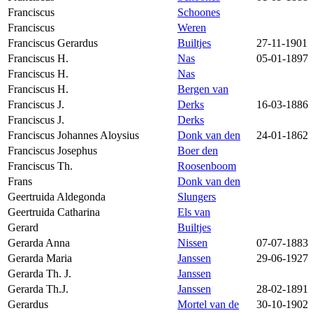
Franciscus
Schoones
Franciscus
Weren
Franciscus Gerardus
Builtjes
27-11-1901
Franciscus H.
Nas
05-01-1897
Franciscus H.
Nas
Franciscus H.
Bergen van
Franciscus J.
Derks
16-03-1886
Franciscus J.
Derks
Franciscus Johannes Aloysius
Donk van den
24-01-1862
Franciscus Josephus
Boer den
Franciscus Th.
Roosenboom
Frans
Donk van den
Geertruida Aldegonda
Slungers
Geertruida Catharina
Els van
Gerard
Builtjes
Gerarda Anna
Nissen
07-07-1883
Gerarda Maria
Janssen
29-06-1927
Gerarda Th. J.
Janssen
Gerarda Th.J.
Janssen
28-02-1891
Gerardus
Mortel van de
30-10-1902