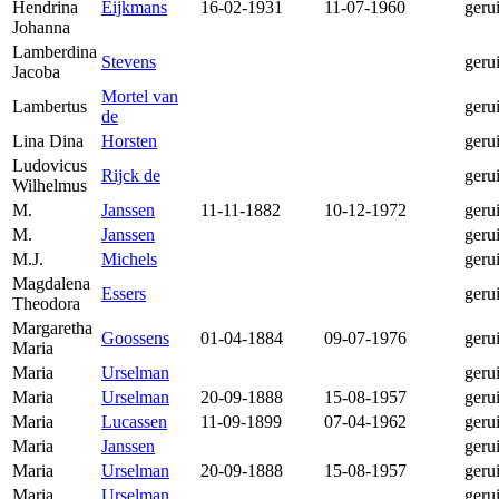
Hendrina
Eijkmans
16-02-1931
11-07-1960
geru
Johanna
Lamberdina
Stevens
geru
Jacoba
Mortel van
Lambertus
geru
de
Lina Dina
Horsten
geru
Ludovicus
Rijck de
geru
Wilhelmus
M.
Janssen
11-11-1882
10-12-1972
geru
M.
Janssen
geru
M.J.
Michels
geru
Magdalena
Essers
geru
Theodora
Margaretha
Goossens
01-04-1884
09-07-1976
geru
Maria
Maria
Urselman
geru
Maria
Urselman
20-09-1888
15-08-1957
geru
Maria
Lucassen
11-09-1899
07-04-1962
geru
Maria
Janssen
geru
Maria
Urselman
20-09-1888
15-08-1957
geru
Maria
Urselman
geru