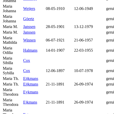
Johanna
Maria
Weijers
08-05-1910
12-06-1949
geru
Johanna
Maria
Göertz
geru
Johanna
Maria M.
Janssen
28-05-1901
13-12-1979
geru
Maria M.
Janssen
geru
Maria
Winnen
06-07-1921
21-06-1957
geru
Mathilda
Maria
Halmans
14-01-1907
22-03-1955
geru
Odilia
Maria
Cox
geru
Sibilla
Maria
Cox
12-06-1897
10-07-1978
geru
Sybilla
Maria Th.
Eijkmans
geru
Maria Th.
Eijkmans
21-11-1891
26-09-1974
geru
Maria
Eykmans
geru
Theodora
Maria
Ejkmans
21-11-1891
26-09-1974
geru
Theodora
Maria