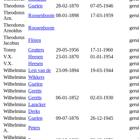
Theodorus
Guelen
28-02-1870
07-05-1946
geru
Theodorus
Roosenboom
08-01-1898
17-03-1959
geru
Arn.
Theodorus
Roosenboom
geru
Arnoldus
Theodorus
Flören
geru
Jacobus
Tonny
Grutters
29-05-1956
17-11-1960
geru
V.X.
Heesen
23-01-1870
01-01-1954
geru
V.X.
Heesen
geru
Wilhelmina
Lest van de
23-09-1894
19-03-1944
geru
Wilhelmina
Wikkers
geru
Wilhelmina
Guelen
geru
Wilhelmina
Gerrits
geru
Wilhelmina
Gerrits
06-01-1852
02-03-1930
geru
Wilhelmina
Laracker
geru
Wilhelmina
Derks
geru
Wilhelmina
Guelen
09-07-1876
26-12-1945
geru
Wilhelmina
Peters
geru
A.
Wilhelmina