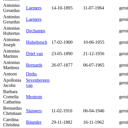
Antonius
Laemers
14-10-1895
11-07-1964
geru
Gerardus
Antonius
Laemers
geru
Gerardus
Antonius
Dechamps
geru
Hubertus
Antonius
Hulsebosch
17-02-1900
10-06-1955
geru
Joseph
Antonius
Driel van
23-05-1890
21-12-1956
geru
Marinus
Antonius
Bernards
26-07-1877
06-07-1965
geru
Martinus
Antoon
Derks
geru
Apollonia
Sevenbergen
geru
Jacoba
van
Barbara
Cornelia
Mestrom
geru
Catharina
Bernardus
Slungers
11-02-1910
06-04-1946
geru
Christiaan
Carolina
Bäumler
29-11-1882
16-11-1962
geru
Christina