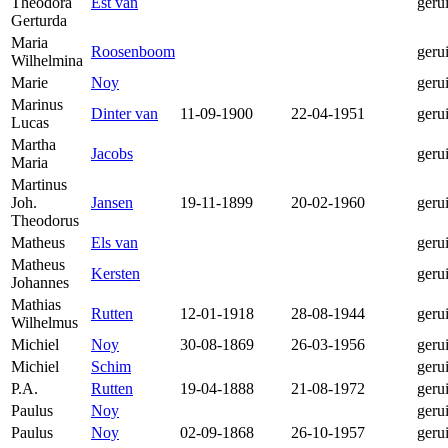
Theodora
Est van
geru
Gerturda
Maria
Roosenboom
geru
Wilhelmina
Marie
Noy
geru
Marinus
Dinter van
11-09-1900
22-04-1951
geru
Lucas
Martha
Jacobs
geru
Maria
Martinus
Joh.
Jansen
19-11-1899
20-02-1960
geru
Theodorus
Matheus
Els van
geru
Matheus
Kersten
geru
Johannes
Mathias
Rutten
12-01-1918
28-08-1944
geru
Wilhelmus
Michiel
Noy
30-08-1869
26-03-1956
geru
Michiel
Schim
geru
P.A.
Rutten
19-04-1888
21-08-1972
geru
Paulus
Noy
geru
Paulus
Noy
02-09-1868
26-10-1957
geru