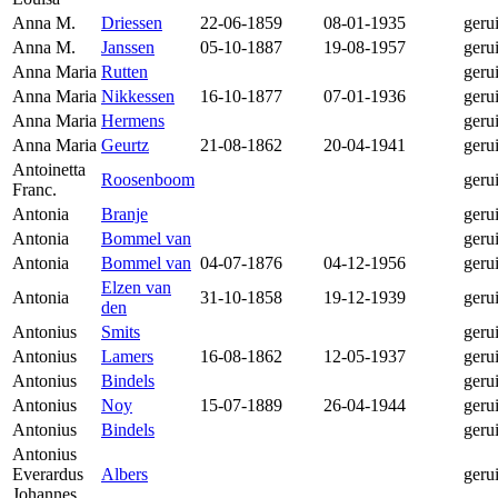
Anna M.
Driessen
22-06-1859
08-01-1935
geru
Anna M.
Janssen
05-10-1887
19-08-1957
geru
Anna Maria
Rutten
geru
Anna Maria
Nikkessen
16-10-1877
07-01-1936
geru
Anna Maria
Hermens
geru
Anna Maria
Geurtz
21-08-1862
20-04-1941
geru
Antoinetta
Roosenboom
geru
Franc.
Antonia
Branje
geru
Antonia
Bommel van
geru
Antonia
Bommel van
04-07-1876
04-12-1956
geru
Elzen van
Antonia
31-10-1858
19-12-1939
geru
den
Antonius
Smits
geru
Antonius
Lamers
16-08-1862
12-05-1937
geru
Antonius
Bindels
geru
Antonius
Noy
15-07-1889
26-04-1944
geru
Antonius
Bindels
geru
Antonius
Everardus
Albers
geru
Johannes