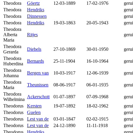
Theodora
Göertz
12-03-1889
17-02-1976
geru
Theodora
Hendriks
geru
Theodora
Dinnessen
geru
Theodora
Hendriks
19-03-1863
20-05-1943
geru
Theodora
Alberta
Ritjes
geru
Maria
Theodora
Diebels
27-10-1869
30-01-1950
geru
Gerarda
Theodora
Bernards
25-11-1904
16-10-1964
geru
Huberdina
Theodora
Bergen van
10-03-1917
12-06-1939
geru
Johanna
Theodora
Theunissen
08-06-1917
06-01-1935
geru
Maria
Theodora
Ackerschott
01-07-1897
07-09-1968
geru
Wilhelmina
Theodorus
Kersten
19-07-1892
18-02-1962
geru
Theodorus
Guelen
geru
Theodorus
Lest van de
03-01-1847
02-02-1915
geru
Theodorus
Lest van de
24-12-1890
11-11-1918
geru
Theodorus
Hendriks
geru