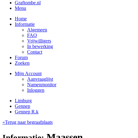
Graftombe.nl
Menu
Home
Informatie
Algemeen
FAQ
Vrijwilligers
In bewerking
Contact
Forum
Zoeken
Mijn Account
Aanvraaglijst
Namenmonitor
Inloggen
Limburg
Gennep
Gennep R.k
«Terug naar begraafplaats
Maassen,
Informatie: