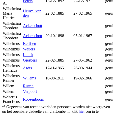
Peters
13-12-1892
22-12-1971
geru
A.
Wilhelmina
Heuvel van
Maria
22-02-1885
27-02-1965
geru
den
Henrica
Wilhelmina
Ackerschott
geru
Theodora
Wilhelmina
Ackerschott
20-10-1898
05-01-1967
geru
Theodora
Wilhelmus
Bertisen
geru
Wilhelmus
Weijers
geru
Wilhelmus
Loock
geru
Wilhelmus
Giesbers
22-02-1885
27-05-1962
geru
Wilhelmus
Ardts
17-11-1865
26-09-1944
geru
Henricus
Wilhelmus
Willems
10-08-1911
19-02-1966
geru
Reinier
Willem
Rutten
geru
Willem
Verpoort
geru
Wolterus
Roosenboom
geru
Franciscus
*¹ Gegevens van recent overleden personen worden niet weergeven
op het openbare gedeelte van graftombe.nl. klik
hier
om in te