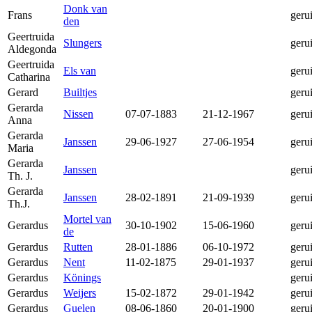
Donk van
Frans
geru
den
Geertruida
Slungers
geru
Aldegonda
Geertruida
Els van
geru
Catharina
Gerard
Builtjes
geru
Gerarda
Nissen
07-07-1883
21-12-1967
geru
Anna
Gerarda
Janssen
29-06-1927
27-06-1954
geru
Maria
Gerarda
Janssen
geru
Th. J.
Gerarda
Janssen
28-02-1891
21-09-1939
geru
Th.J.
Mortel van
Gerardus
30-10-1902
15-06-1960
geru
de
Gerardus
Rutten
28-01-1886
06-10-1972
geru
Gerardus
Nent
11-02-1875
29-01-1937
geru
Gerardus
Könings
geru
Gerardus
Weijers
15-02-1872
29-01-1942
geru
Gerardus
Guelen
08-06-1860
20-01-1900
geru