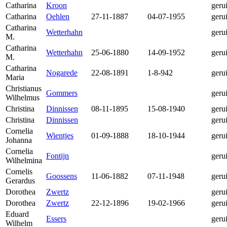
Catharina
Kroon
geru
Catharina
Oehlen
27-11-1887
04-07-1955
geru
Catharina
Wetterhahn
geru
M.
Catharina
Wetterhahn
25-06-1880
14-09-1952
geru
M.
Catharina
Nogarede
22-08-1891
1-8-942
geru
Maria
Christianus
Gommers
geru
Wilhelmus
Christina
Dinnissen
08-11-1895
15-08-1940
geru
Christina
Dinnissen
geru
Cornelia
Wientjes
01-09-1888
18-10-1944
geru
Johanna
Cornelia
Fontijn
geru
Wilhelmina
Cornelis
Goossens
11-06-1882
07-11-1948
geru
Gerardus
Dorothea
Zwertz
geru
Dorothea
Zwertz
22-12-1896
19-02-1966
geru
Eduard
Essers
geru
Wilhelm