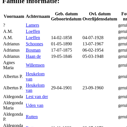
Familie informatie:
Geb. datum
Ovl. datum
Fo
Voornaam
Achternaam
Geboortedatum
Overlijdensdatum
nr
?
Lamers
geru
A.M.
Loeffen
geru
A.M.
Loeffen
14-02-1858
04-07-1928
geru
Adrianus
Schoones
01-05-1890
13-07-1967
geru
Adrianus
Bosman
17-07-1875
06-02-1954
geru
Adrianus
Haan de
19-05-1846
05-03-1948
geru
Agnes
Willemsen
geru
Maria
Heukelom
Albertus P.
geru
van
Heukelom
Albertus P.
29-04-1901
23-09-1960
geru
van
Aldegonda
Lest van der
geru
Aldegonda
Uden van
geru
Maria
Aldegonda
Rutten
geru
P.
Aldegonda