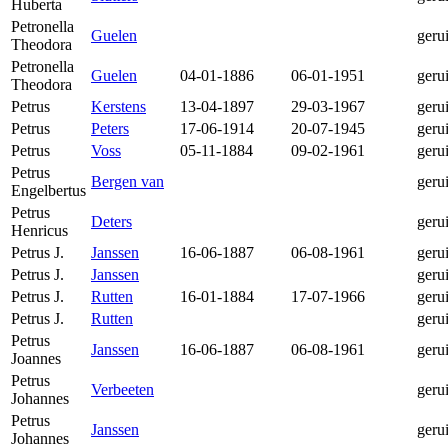
Huberta
Petronella
Guelen
geru
Theodora
Petronella
Guelen
04-01-1886
06-01-1951
geru
Theodora
Petrus
Kerstens
13-04-1897
29-03-1967
geru
Petrus
Peters
17-06-1914
20-07-1945
geru
Petrus
Voss
05-11-1884
09-02-1961
geru
Petrus
Bergen van
geru
Engelbertus
Petrus
Deters
geru
Henricus
Petrus J.
Janssen
16-06-1887
06-08-1961
geru
Petrus J.
Janssen
geru
Petrus J.
Rutten
16-01-1884
17-07-1966
geru
Petrus J.
Rutten
geru
Petrus
Janssen
16-06-1887
06-08-1961
geru
Joannes
Petrus
Verbeeten
geru
Johannes
Petrus
Janssen
geru
Johannes