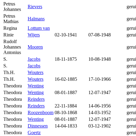
Petrus
Rievers
geru
Johannes
Petrus
Halmans
geru
Mathias
Regina
Lottum van
geru
Rinie
Wijers
02-10-1941
07-08-1948
geru
Rudolf
Johannes
Mooren
geru
Antonius
S.
Jacobs
18-11-1875
10-08-1948
geru
S.
Jacobs
geru
Th.H.
Wouters
geru
Th.H.
Wouters
16-02-1885
17-10-1966
geru
Theodora
Wenting
geru
Theodora
Wenting
08-01-1887
12-07-1947
geru
Theodora
Reinders
geru
Theodora
Reinders
22-11-1884
14-06-1956
geru
Theodora
Roozenboom
08-10-1868
14-03-1952
geru
Theodora
Wenting
08-01-1887
12-07-1947
geru
Theodora
Dinnessen
14-04-1833
03-12-1902
geru
Theodora
Goertz
geru