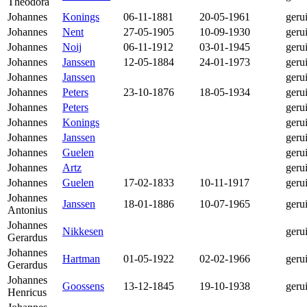
Theodora
Johannes
Konings
06-11-1881
20-05-1961
geru
Johannes
Nent
27-05-1905
10-09-1930
geru
Johannes
Noij
06-11-1912
03-01-1945
geru
Johannes
Janssen
12-05-1884
24-01-1973
geru
Johannes
Janssen
geru
Johannes
Peters
23-10-1876
18-05-1934
geru
Johannes
Peters
geru
Johannes
Konings
geru
Johannes
Janssen
geru
Johannes
Guelen
geru
Johannes
Artz
geru
Johannes
Guelen
17-02-1833
10-11-1917
geru
Johannes
Janssen
18-01-1886
10-07-1965
geru
Antonius
Johannes
Nikkesen
geru
Gerardus
Johannes
Hartman
01-05-1922
02-02-1966
geru
Gerardus
Johannes
Goossens
13-12-1845
19-10-1938
geru
Henricus