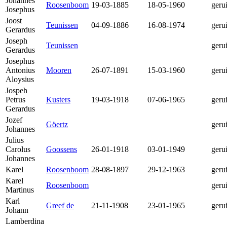
Johannes
Roosenboom
19-03-1885
18-05-1960
geru
Josephus
Joost
Teunissen
04-09-1886
16-08-1974
geru
Gerardus
Joseph
Teunissen
geru
Gerardus
Josephus
Antonius
Mooren
26-07-1891
15-03-1960
geru
Aloysius
Jospeh
Petrus
Kusters
19-03-1918
07-06-1965
geru
Gerardus
Jozef
Göertz
geru
Johannes
Julius
Carolus
Goossens
26-01-1918
03-01-1949
geru
Johannes
Karel
Roosenboom
28-08-1897
29-12-1963
geru
Karel
Roosenboom
geru
Martinus
Karl
Greef de
21-11-1908
23-01-1965
geru
Johann
Lamberdina