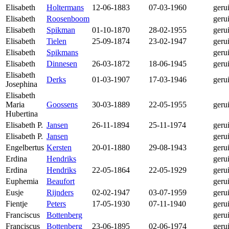
Elisabeth
Holtermans
12-06-1883
07-03-1960
geru
Elisabeth
Roosenboom
geru
Elisabeth
Spikman
01-10-1870
28-02-1955
geru
Elisabeth
Tielen
25-09-1874
23-02-1947
geru
Elisabeth
Spikmans
geru
Elisabeth
Dinnesen
26-03-1872
18-06-1945
geru
Elisabeth
Derks
01-03-1907
17-03-1946
geru
Josephina
Elisabeth
Maria
Goossens
30-03-1889
22-05-1955
geru
Hubertina
Elisabeth P.
Jansen
26-11-1894
25-11-1974
geru
Elisabeth P.
Jansen
geru
Engelbertus
Kersten
20-01-1880
29-08-1943
geru
Erdina
Hendriks
geru
Erdina
Hendriks
22-05-1864
22-05-1929
geru
Euphemia
Beaufort
geru
Eusje
Rijnders
02-02-1947
03-07-1959
geru
Fientje
Peters
17-05-1930
07-11-1940
geru
Franciscus
Bottenberg
geru
Franciscus
Bottenberg
23-06-1895
02-06-1974
geru