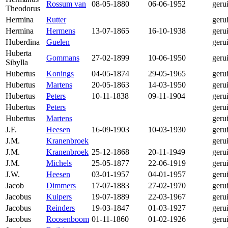
Rossum van
08-05-1880
06-06-1952
geru
Theodorus
Hermina
Rutter
geru
Hermina
Hermens
13-07-1865
16-10-1938
geru
Huberdina
Guelen
geru
Huberta
Gommans
27-02-1899
10-06-1950
geru
Sibylla
Hubertus
Konings
04-05-1874
29-05-1965
geru
Hubertus
Martens
20-05-1863
14-03-1950
geru
Hubertus
Peters
10-11-1838
09-11-1904
geru
Hubertus
Peters
geru
Hubertus
Martens
geru
J.F.
Heesen
16-09-1903
10-03-1930
geru
J.M.
Kranenbroek
geru
J.M.
Kranenbroek
25-12-1868
20-11-1949
geru
J.M.
Michels
25-05-1877
22-06-1919
geru
J.W.
Heesen
03-01-1957
04-01-1957
geru
Jacob
Dimmers
17-07-1883
27-02-1970
geru
Jacobus
Kuipers
19-07-1889
22-03-1967
geru
Jacobus
Reinders
19-03-1847
01-03-1927
geru
Jacobus
Roosenboom
01-11-1860
01-02-1926
geru