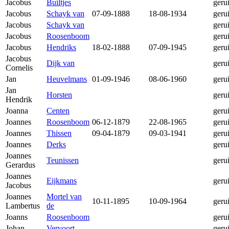
Jacobus
Builtjes
geru
Jacobus
Schayk van
07-09-1888
18-08-1934
geru
Jacobus
Schayk van
geru
Jacobus
Roosenboom
geru
Jacobus
Hendriks
18-02-1888
07-09-1945
geru
Jacobus
Dijk van
geru
Cornelis
Jan
Heuvelmans
01-09-1946
08-06-1960
geru
Jan
Horsten
geru
Hendrik
Joanna
Centen
geru
Joannes
Roosenboom
06-12-1879
22-08-1965
geru
Joannes
Thissen
09-04-1879
09-03-1941
geru
Joannes
Derks
geru
Joannes
Teunissen
geru
Gerardus
Joannes
Eijkmans
geru
Jacobus
Joannes
Mortel van
10-11-1895
10-09-1964
geru
Lambertus
de
Joanns
Roosenboom
geru
Johan
Vervoort
geru