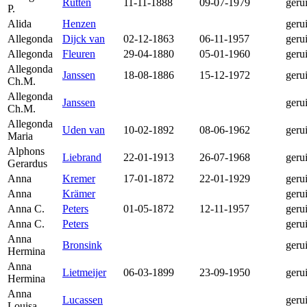
Rutten
11-11-1888
09-07-1979
geru
P.
Alida
Henzen
geru
Allegonda
Dijck van
02-12-1863
06-11-1957
geru
Allegonda
Fleuren
29-04-1880
05-01-1960
geru
Allegonda
Janssen
18-08-1886
15-12-1972
geru
Ch.M.
Allegonda
Janssen
geru
Ch.M.
Allegonda
Uden van
10-02-1892
08-06-1962
geru
Maria
Alphons
Liebrand
22-01-1913
26-07-1968
geru
Gerardus
Anna
Kremer
17-01-1872
22-01-1929
geru
Anna
Krämer
geru
Anna C.
Peters
01-05-1872
12-11-1957
geru
Anna C.
Peters
geru
Anna
Bronsink
geru
Hermina
Anna
Lietmeijer
06-03-1899
23-09-1950
geru
Hermina
Anna
Lucassen
geru
Louisa