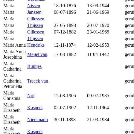
Maria
Nissen
18-10-1876
13-09-1944
geru
Maria
Janssen
08-07-1896
21-06-1969
geru
Maria
Cillessen
geru
Maria
Thijssen
27-05-1893
20-07-1970
geru
Maria
Cillessen
07-12-1882
23-01-1965
geru
Maria
Thijssen
geru
Maria Anna
Hendriks
12-11-1874
12-02-1953
geru
Maria Anna
Meijel van
17-03-1882
11-04-1942
geru
Josephina
Maria
Builtjes
geru
Catharina
Maria
Catharina
Treeck van
geru
Petronella
Maria
Noij
15-08-1905
09-07-1985
geru
Christina
Maria
Kaspers
02-07-1902
12-11-1964
geru
Elisabeth
Maria
Niersmann
30-11-1898
21-03-1984
geru
Elisabeth
Maria
Kaspers
geru