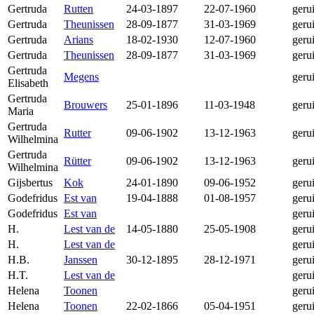
Gertruda
Rutten
24-03-1897
22-07-1960
geru
Gertruda
Theunissen
28-09-1877
31-03-1969
geru
Gertruda
Arians
18-02-1930
12-07-1960
geru
Gertruda
Theunissen
28-09-1877
31-03-1969
geru
Gertruda
Megens
geru
Elisabeth
Gertruda
Brouwers
25-01-1896
11-03-1948
geru
Maria
Gertruda
Rutter
09-06-1902
13-12-1963
geru
Wilhelmina
Gertruda
Rütter
09-06-1902
13-12-1963
geru
Wilhelmina
Gijsbertus
Kok
24-01-1890
09-06-1952
geru
Godefridus
Est van
19-04-1888
01-08-1957
geru
Godefridus
Est van
geru
H.
Lest van de
14-05-1880
25-05-1908
geru
H.
Lest van de
geru
H.B.
Janssen
30-12-1895
28-12-1971
geru
H.T.
Lest van de
geru
Helena
Toonen
geru
Helena
Toonen
22-02-1866
05-04-1951
geru