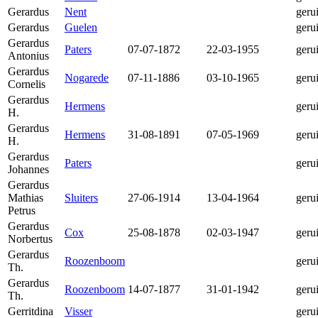
Gerardus
Nent
geru
Gerardus
Guelen
geru
Gerardus
Paters
07-07-1872
22-03-1955
geru
Antonius
Gerardus
Nogarede
07-11-1886
03-10-1965
geru
Cornelis
Gerardus
Hermens
geru
H.
Gerardus
Hermens
31-08-1891
07-05-1969
geru
H.
Gerardus
Paters
geru
Johannes
Gerardus
Mathias
Sluiters
27-06-1914
13-04-1964
geru
Petrus
Gerardus
Cox
25-08-1878
02-03-1947
geru
Norbertus
Gerardus
Roozenboom
geru
Th.
Gerardus
Roozenboom
14-07-1877
31-01-1942
geru
Th.
Gerritdina
Visser
geru