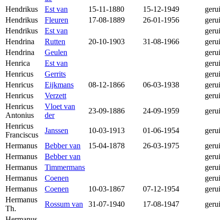
Hendrikus
Est van
15-11-1880
15-12-1949
geru
Hendrikus
Fleuren
17-08-1889
26-01-1956
geru
Hendrikus
Est van
geru
Hendrina
Rutten
20-10-1903
31-08-1966
geru
Hendrina
Geulen
geru
Henrica
Est van
geru
Henricus
Gerrits
geru
Henricus
Eijkmans
08-12-1866
06-03-1938
geru
Henricus
Verzett
geru
Henricus
Vloet van
23-09-1886
24-09-1959
geru
Antonius
der
Henricus
Janssen
10-03-1913
01-06-1954
geru
Franciscus
Hermanus
Bebber van
15-04-1878
26-03-1975
geru
Hermanus
Bebber van
geru
Hermanus
Timmermans
geru
Hermanus
Coenen
geru
Hermanus
Coenen
10-03-1867
07-12-1954
geru
Hermanus
Rossum van
31-07-1940
17-08-1947
geru
Th.
Hermanus