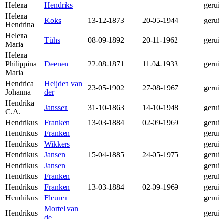
Helena
Hendriks
geru
Helena
Koks
13-12-1873
20-05-1944
geru
Hendrina
Helena
Tühs
08-09-1892
20-11-1962
geru
Maria
Helena
Philippina
Deenen
22-08-1871
11-04-1933
geru
Maria
Hendrica
Heijden van
23-05-1902
27-08-1967
geru
Johanna
der
Hendrika
Janssen
31-10-1863
14-10-1948
geru
C.A.
Hendrikus
Franken
13-03-1884
02-09-1969
geru
Hendrikus
Franken
geru
Hendrikus
Wikkers
geru
Hendrikus
Jansen
15-04-1885
24-05-1975
geru
Hendrikus
Jansen
geru
Hendrikus
Franken
geru
Hendrikus
Franken
13-03-1884
02-09-1969
geru
Hendrikus
Fleuren
geru
Mortel van
Hendrikus
geru
de