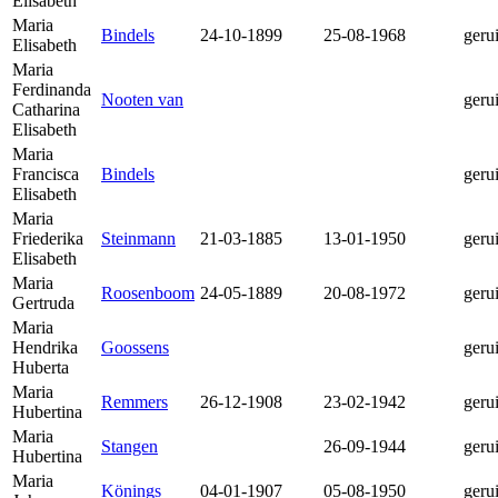
Elisabeth
Maria
Bindels
24-10-1899
25-08-1968
geru
Elisabeth
Maria
Ferdinanda
Nooten van
geru
Catharina
Elisabeth
Maria
Francisca
Bindels
geru
Elisabeth
Maria
Friederika
Steinmann
21-03-1885
13-01-1950
geru
Elisabeth
Maria
Roosenboom
24-05-1889
20-08-1972
geru
Gertruda
Maria
Hendrika
Goossens
geru
Huberta
Maria
Remmers
26-12-1908
23-02-1942
geru
Hubertina
Maria
Stangen
26-09-1944
geru
Hubertina
Maria
Könings
04-01-1907
05-08-1950
geru