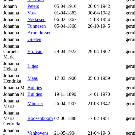
Johann
Peters
05-04-1916
20-04-1942
geru
Johanna
Voss
01-04-1863
30-04-1942
geru
Johanna
Nikkesen
06-02-1867
15-03-1954
geru
Johanna
Tunnesen
05-04-1868
26-10-1945
geru
Johanna
Arnoldussen
geru
Johanna
Guelen
geru
Johanna
Cornelia
Erp van
29-04-1922
29-04-1962
geru
Maria
Johanna
Litjes
geru
Helena
Johanna
Maas
17-03-1900
05-08-1959
geru
Hendrika
Johanna M.
Builtjes
geru
Johanna M.
Builtjes
19-11-1890
14-01-1970
geru
Johanna
Münster
26-04-1907
21-03-1942
geru
Maria
Johanna
Maria
Roosenboom
02-06-1888
17-02-1951
geru
Gertruda
Johanna
Venhovens
21-05-1904
21-04-1943
geru