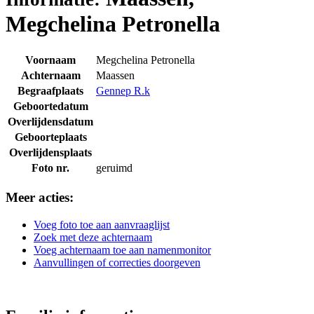
Megchelina Petronella
Voornaam
Megchelina Petronella
Achternaam
Maassen
Begraafplaats
Gennep R.k
Geboortedatum
Overlijdensdatum
Geboorteplaats
Overlijdensplaats
Foto nr.
geruimd
Meer acties:
Voeg foto toe aan aanvraaglijst
Zoek met deze achternaam
Voeg achternaam toe aan namenmonitor
Aanvullingen of correcties doorgeven