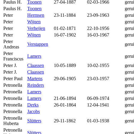
Paulus H.
Toonen
27-04-1887
02-03-1966
geru
Paulus H.
Toonen
geru
Peter
Hermsen
23-11-1884
23-09-1963
geru
Peter
Wijnen
geru
Peter
Verheijen
01-02-1871
22-10-1956
geru
Peter
Wijnen
16-07-1902
16-03-1967
geru
Peter
Verstappen
geru
Andreas
Peter
Lamers
geru
Franciscus
Peter J.
Claassen
10-05-1889
10-02-1955
geru
Peter J.
Claassen
geru
Peter Paul
Martens
29-06-1905
23-03-1957
geru
Petronella
Reinders
geru
Petronella
Lamers
geru
Petronella
Lamers
21-06-1894
06-09-1974
geru
Petronella
Derks
26-01-1864
12-04-1941
geru
Petronella
Jacobs
geru
Petronella
Slütters
29-11-1862
01-03-1938
geru
Huberta
Petronella
Slütters
geru