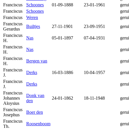
Franciscus
Schoones
01-09-1888
23-01-1961
geru
Franciscus
Schoones
geru
Franciscus
Weren
geru
Franciscus
Builtjes
27-11-1901
23-09-1951
geru
Gerardus
Franciscus
Nas
05-01-1897
07-04-1931
geru
H.
Franciscus
Nas
geru
H.
Franciscus
Bergen van
geru
H.
Franciscus
Derks
16-03-1886
10-04-1957
geru
J.
Franciscus
Derks
geru
J.
Franciscus
Donk van
Johannes
24-01-1862
18-11-1948
geru
den
Aloysius
Franciscus
Boer den
geru
Josephus
Franciscus
Roosenboom
geru
Th.