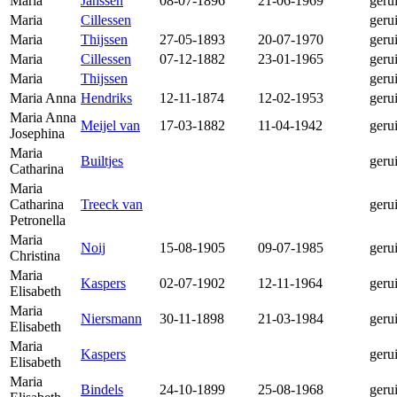
Maria
Janssen
08-07-1896
21-06-1969
geru
Maria
Cillessen
geru
Maria
Thijssen
27-05-1893
20-07-1970
geru
Maria
Cillessen
07-12-1882
23-01-1965
geru
Maria
Thijssen
geru
Maria Anna
Hendriks
12-11-1874
12-02-1953
geru
Maria Anna
Meijel van
17-03-1882
11-04-1942
geru
Josephina
Maria
Builtjes
geru
Catharina
Maria
Catharina
Treeck van
geru
Petronella
Maria
Noij
15-08-1905
09-07-1985
geru
Christina
Maria
Kaspers
02-07-1902
12-11-1964
geru
Elisabeth
Maria
Niersmann
30-11-1898
21-03-1984
geru
Elisabeth
Maria
Kaspers
geru
Elisabeth
Maria
Bindels
24-10-1899
25-08-1968
geru