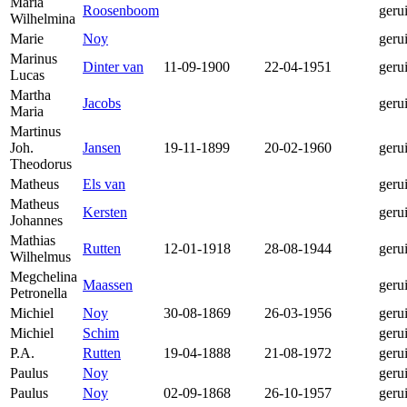
Maria
Roosenboom
geru
Wilhelmina
Marie
Noy
geru
Marinus
Dinter van
11-09-1900
22-04-1951
geru
Lucas
Martha
Jacobs
geru
Maria
Martinus
Joh.
Jansen
19-11-1899
20-02-1960
geru
Theodorus
Matheus
Els van
geru
Matheus
Kersten
geru
Johannes
Mathias
Rutten
12-01-1918
28-08-1944
geru
Wilhelmus
Megchelina
Maassen
geru
Petronella
Michiel
Noy
30-08-1869
26-03-1956
geru
Michiel
Schim
geru
P.A.
Rutten
19-04-1888
21-08-1972
geru
Paulus
Noy
geru
Paulus
Noy
02-09-1868
26-10-1957
geru