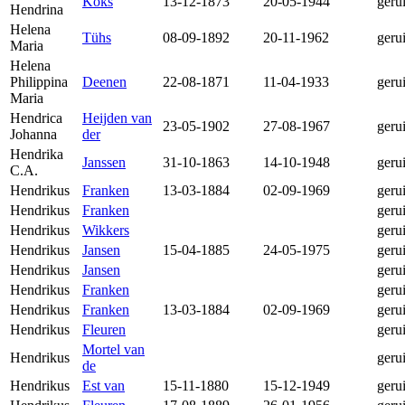
Koks
13-12-1873
20-05-1944
geru
Hendrina
Helena
Tühs
08-09-1892
20-11-1962
geru
Maria
Helena
Philippina
Deenen
22-08-1871
11-04-1933
geru
Maria
Hendrica
Heijden van
23-05-1902
27-08-1967
geru
Johanna
der
Hendrika
Janssen
31-10-1863
14-10-1948
geru
C.A.
Hendrikus
Franken
13-03-1884
02-09-1969
geru
Hendrikus
Franken
geru
Hendrikus
Wikkers
geru
Hendrikus
Jansen
15-04-1885
24-05-1975
geru
Hendrikus
Jansen
geru
Hendrikus
Franken
geru
Hendrikus
Franken
13-03-1884
02-09-1969
geru
Hendrikus
Fleuren
geru
Mortel van
Hendrikus
geru
de
Hendrikus
Est van
15-11-1880
15-12-1949
geru