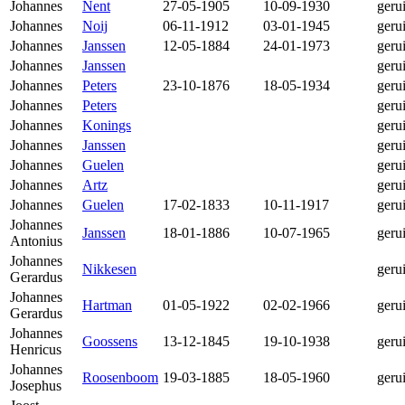
Johannes
Nent
27-05-1905
10-09-1930
geru
Johannes
Noij
06-11-1912
03-01-1945
geru
Johannes
Janssen
12-05-1884
24-01-1973
geru
Johannes
Janssen
geru
Johannes
Peters
23-10-1876
18-05-1934
geru
Johannes
Peters
geru
Johannes
Konings
geru
Johannes
Janssen
geru
Johannes
Guelen
geru
Johannes
Artz
geru
Johannes
Guelen
17-02-1833
10-11-1917
geru
Johannes
Janssen
18-01-1886
10-07-1965
geru
Antonius
Johannes
Nikkesen
geru
Gerardus
Johannes
Hartman
01-05-1922
02-02-1966
geru
Gerardus
Johannes
Goossens
13-12-1845
19-10-1938
geru
Henricus
Johannes
Roosenboom
19-03-1885
18-05-1960
geru
Josephus