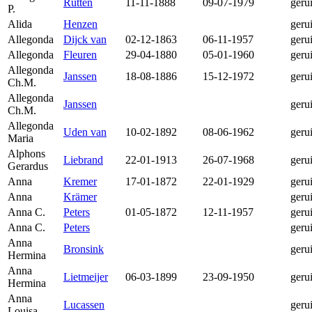
Rutten
11-11-1888
09-07-1979
geru
P.
Alida
Henzen
geru
Allegonda
Dijck van
02-12-1863
06-11-1957
geru
Allegonda
Fleuren
29-04-1880
05-01-1960
geru
Allegonda
Janssen
18-08-1886
15-12-1972
geru
Ch.M.
Allegonda
Janssen
geru
Ch.M.
Allegonda
Uden van
10-02-1892
08-06-1962
geru
Maria
Alphons
Liebrand
22-01-1913
26-07-1968
geru
Gerardus
Anna
Kremer
17-01-1872
22-01-1929
geru
Anna
Krämer
geru
Anna C.
Peters
01-05-1872
12-11-1957
geru
Anna C.
Peters
geru
Anna
Bronsink
geru
Hermina
Anna
Lietmeijer
06-03-1899
23-09-1950
geru
Hermina
Anna
Lucassen
geru
Louisa