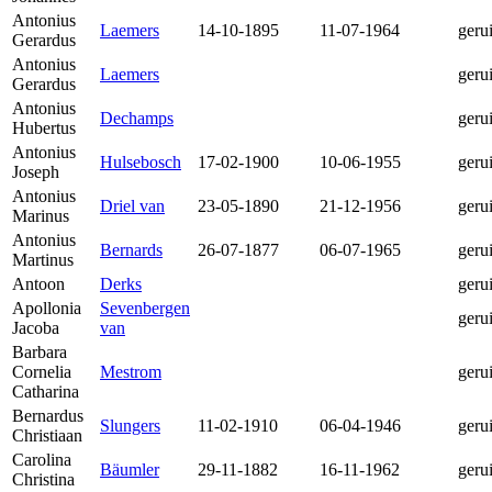
Antonius
Laemers
14-10-1895
11-07-1964
geru
Gerardus
Antonius
Laemers
geru
Gerardus
Antonius
Dechamps
geru
Hubertus
Antonius
Hulsebosch
17-02-1900
10-06-1955
geru
Joseph
Antonius
Driel van
23-05-1890
21-12-1956
geru
Marinus
Antonius
Bernards
26-07-1877
06-07-1965
geru
Martinus
Antoon
Derks
geru
Apollonia
Sevenbergen
geru
Jacoba
van
Barbara
Cornelia
Mestrom
geru
Catharina
Bernardus
Slungers
11-02-1910
06-04-1946
geru
Christiaan
Carolina
Bäumler
29-11-1882
16-11-1962
geru
Christina