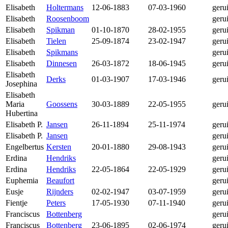
Elisabeth
Holtermans
12-06-1883
07-03-1960
geru
Elisabeth
Roosenboom
geru
Elisabeth
Spikman
01-10-1870
28-02-1955
geru
Elisabeth
Tielen
25-09-1874
23-02-1947
geru
Elisabeth
Spikmans
geru
Elisabeth
Dinnesen
26-03-1872
18-06-1945
geru
Elisabeth
Derks
01-03-1907
17-03-1946
geru
Josephina
Elisabeth
Maria
Goossens
30-03-1889
22-05-1955
geru
Hubertina
Elisabeth P.
Jansen
26-11-1894
25-11-1974
geru
Elisabeth P.
Jansen
geru
Engelbertus
Kersten
20-01-1880
29-08-1943
geru
Erdina
Hendriks
geru
Erdina
Hendriks
22-05-1864
22-05-1929
geru
Euphemia
Beaufort
geru
Eusje
Rijnders
02-02-1947
03-07-1959
geru
Fientje
Peters
17-05-1930
07-11-1940
geru
Franciscus
Bottenberg
geru
Franciscus
Bottenberg
23-06-1895
02-06-1974
geru