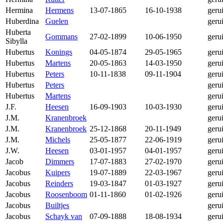
Hermina
Hermens
13-07-1865
16-10-1938
geru
Huberdina
Guelen
geru
Huberta
Gommans
27-02-1899
10-06-1950
geru
Sibylla
Hubertus
Konings
04-05-1874
29-05-1965
geru
Hubertus
Martens
20-05-1863
14-03-1950
geru
Hubertus
Peters
10-11-1838
09-11-1904
geru
Hubertus
Peters
geru
Hubertus
Martens
geru
J.F.
Heesen
16-09-1903
10-03-1930
geru
J.M.
Kranenbroek
geru
J.M.
Kranenbroek
25-12-1868
20-11-1949
geru
J.M.
Michels
25-05-1877
22-06-1919
geru
J.W.
Heesen
03-01-1957
04-01-1957
geru
Jacob
Dimmers
17-07-1883
27-02-1970
geru
Jacobus
Kuipers
19-07-1889
22-03-1967
geru
Jacobus
Reinders
19-03-1847
01-03-1927
geru
Jacobus
Roosenboom
01-11-1860
01-02-1926
geru
Jacobus
Builtjes
geru
Jacobus
Schayk van
07-09-1888
18-08-1934
geru