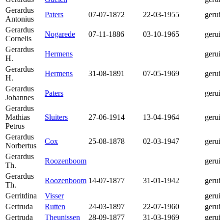
Gerardus
Paters
07-07-1872
22-03-1955
geru
Antonius
Gerardus
Nogarede
07-11-1886
03-10-1965
geru
Cornelis
Gerardus
Hermens
geru
H.
Gerardus
Hermens
31-08-1891
07-05-1969
geru
H.
Gerardus
Paters
geru
Johannes
Gerardus
Mathias
Sluiters
27-06-1914
13-04-1964
geru
Petrus
Gerardus
Cox
25-08-1878
02-03-1947
geru
Norbertus
Gerardus
Roozenboom
geru
Th.
Gerardus
Roozenboom
14-07-1877
31-01-1942
geru
Th.
Gerritdina
Visser
geru
Gertruda
Rutten
24-03-1897
22-07-1960
geru
Gertruda
Theunissen
28-09-1877
31-03-1969
geru