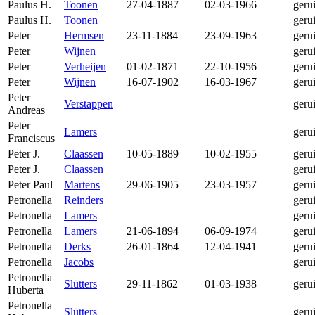
Paulus H.
Toonen
27-04-1887
02-03-1966
geru
Paulus H.
Toonen
geru
Peter
Hermsen
23-11-1884
23-09-1963
geru
Peter
Wijnen
geru
Peter
Verheijen
01-02-1871
22-10-1956
geru
Peter
Wijnen
16-07-1902
16-03-1967
geru
Peter
Verstappen
geru
Andreas
Peter
Lamers
geru
Franciscus
Peter J.
Claassen
10-05-1889
10-02-1955
geru
Peter J.
Claassen
geru
Peter Paul
Martens
29-06-1905
23-03-1957
geru
Petronella
Reinders
geru
Petronella
Lamers
geru
Petronella
Lamers
21-06-1894
06-09-1974
geru
Petronella
Derks
26-01-1864
12-04-1941
geru
Petronella
Jacobs
geru
Petronella
Slütters
29-11-1862
01-03-1938
geru
Huberta
Petronella
Slütters
geru