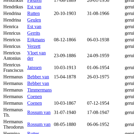
Hendrikus
Fleuren
17-08-1889
26-01-1956
geru
Hendrikus
Est van
geru
Hendrina
Rutten
20-10-1903
31-08-1966
geru
Hendrina
Geulen
geru
Henrica
Est van
geru
Henricus
Gerrits
geru
Henricus
Eijkmans
08-12-1866
06-03-1938
geru
Henricus
Verzett
geru
Henricus
Vloet van
23-09-1886
24-09-1959
geru
Antonius
der
Henricus
Janssen
10-03-1913
01-06-1954
geru
Franciscus
Hermanus
Bebber van
15-04-1878
26-03-1975
geru
Hermanus
Bebber van
geru
Hermanus
Timmermans
geru
Hermanus
Coenen
geru
Hermanus
Coenen
10-03-1867
07-12-1954
geru
Hermanus
Rossum van
31-07-1940
17-08-1947
geru
Th.
Hermanus
Rossum van
08-05-1880
06-06-1952
geru
Theodorus
Hermina
Rutter
geru