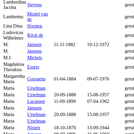
Lamberdina
Stevens
geru
Jacoba
Mortel van
Lambertus
geru
de
Lina Dina
Horsten
geru
Ludovicus
Rijck de
geru
Wilhelmus
M.
Janssen
11-11-1882
10-12-1972
geru
M.
Janssen
geru
M.J.
Michels
geru
Magdalena
Essers
geru
Theodora
Margaretha
Goossens
01-04-1884
09-07-1976
geru
Maria
Maria
Urselman
geru
Maria
Urselman
20-09-1888
15-08-1957
geru
Maria
Lucassen
11-09-1899
07-04-1962
geru
Maria
Janssen
geru
Maria
Urselman
20-09-1888
15-08-1957
geru
Maria
Urselman
geru
Maria
Nissen
18-10-1876
13-09-1944
geru