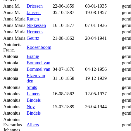
Anna M.
Driessen
22-06-1859
08-01-1935
geru
Anna M.
Janssen
05-10-1887
19-08-1957
geru
Anna Maria
Rutten
geru
Anna Maria
Nikkessen
16-10-1877
07-01-1936
geru
Anna Maria
Hermens
geru
Anna Maria
Geurtz
21-08-1862
20-04-1941
geru
Antoinetta
Roosenboom
geru
Franc.
Antonia
Branje
geru
Antonia
Bommel van
geru
Antonia
Bommel van
04-07-1876
04-12-1956
geru
Elzen van
Antonia
31-10-1858
19-12-1939
geru
den
Antonius
Smits
geru
Antonius
Lamers
16-08-1862
12-05-1937
geru
Antonius
Bindels
geru
Antonius
Noy
15-07-1889
26-04-1944
geru
Antonius
Bindels
geru
Antonius
Everardus
Albers
geru
Johannes