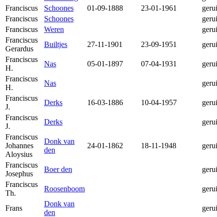
Franciscus
Schoones
01-09-1888
23-01-1961
geru
Franciscus
Schoones
geru
Franciscus
Weren
geru
Franciscus
Builtjes
27-11-1901
23-09-1951
geru
Gerardus
Franciscus
Nas
05-01-1897
07-04-1931
geru
H.
Franciscus
Nas
geru
H.
Franciscus
Derks
16-03-1886
10-04-1957
geru
J.
Franciscus
Derks
geru
J.
Franciscus
Donk van
Johannes
24-01-1862
18-11-1948
geru
den
Aloysius
Franciscus
Boer den
geru
Josephus
Franciscus
Roosenboom
geru
Th.
Donk van
Frans
geru
den