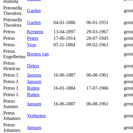
Huberta
Petronella
Guelen
geru
Theodora
Petronella
Guelen
04-01-1886
06-01-1951
geru
Theodora
Petrus
Kerstens
13-04-1897
29-03-1967
geru
Petrus
Peters
17-06-1914
20-07-1945
geru
Petrus
Voss
05-11-1884
09-02-1961
geru
Petrus
Bergen van
geru
Engelbertus
Petrus
Deters
geru
Henricus
Petrus J.
Janssen
16-06-1887
06-08-1961
geru
Petrus J.
Janssen
geru
Petrus J.
Rutten
16-01-1884
17-07-1966
geru
Petrus J.
Rutten
geru
Petrus
Janssen
16-06-1887
06-08-1961
geru
Joannes
Petrus
Verbeeten
geru
Johannes
Petrus
Janssen
geru
Johannes