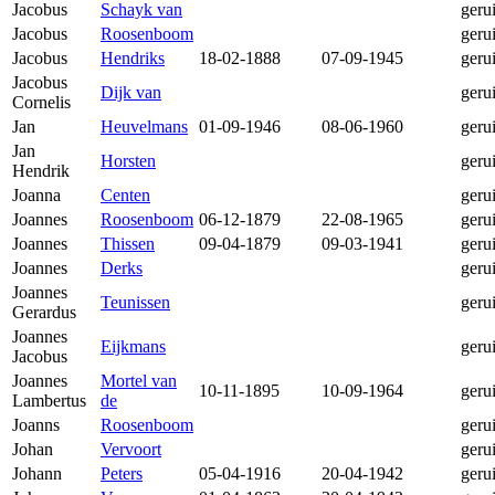
Jacobus
Schayk van
geru
Jacobus
Roosenboom
geru
Jacobus
Hendriks
18-02-1888
07-09-1945
geru
Jacobus
Dijk van
geru
Cornelis
Jan
Heuvelmans
01-09-1946
08-06-1960
geru
Jan
Horsten
geru
Hendrik
Joanna
Centen
geru
Joannes
Roosenboom
06-12-1879
22-08-1965
geru
Joannes
Thissen
09-04-1879
09-03-1941
geru
Joannes
Derks
geru
Joannes
Teunissen
geru
Gerardus
Joannes
Eijkmans
geru
Jacobus
Joannes
Mortel van
10-11-1895
10-09-1964
geru
Lambertus
de
Joanns
Roosenboom
geru
Johan
Vervoort
geru
Johann
Peters
05-04-1916
20-04-1942
geru