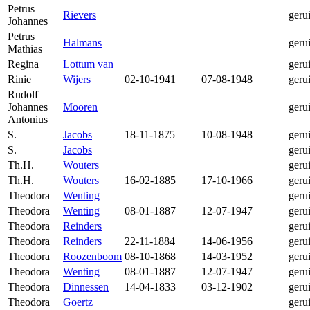
Petrus
Rievers
geru
Johannes
Petrus
Halmans
geru
Mathias
Regina
Lottum van
geru
Rinie
Wijers
02-10-1941
07-08-1948
geru
Rudolf
Johannes
Mooren
geru
Antonius
S.
Jacobs
18-11-1875
10-08-1948
geru
S.
Jacobs
geru
Th.H.
Wouters
geru
Th.H.
Wouters
16-02-1885
17-10-1966
geru
Theodora
Wenting
geru
Theodora
Wenting
08-01-1887
12-07-1947
geru
Theodora
Reinders
geru
Theodora
Reinders
22-11-1884
14-06-1956
geru
Theodora
Roozenboom
08-10-1868
14-03-1952
geru
Theodora
Wenting
08-01-1887
12-07-1947
geru
Theodora
Dinnessen
14-04-1833
03-12-1902
geru
Theodora
Goertz
geru