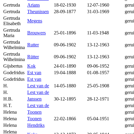
Gertruda
Arians
18-02-1930
12-07-1960
geru
Gertruda
Theunissen
28-09-1877
31-03-1969
geru
Gertruda
Megens
geru
Elisabeth
Gertruda
Brouwers
25-01-1896
11-03-1948
geru
Maria
Gertruda
Rutter
09-06-1902
13-12-1963
geru
Wilhelmina
Gertruda
Rütter
09-06-1902
13-12-1963
geru
Wilhelmina
Gijsbertus
Kok
24-01-1890
09-06-1952
geru
Godefridus
Est van
19-04-1888
01-08-1957
geru
Godefridus
Est van
geru
H.
Lest van de
14-05-1880
25-05-1908
geru
H.
Lest van de
geru
H.B.
Janssen
30-12-1895
28-12-1971
geru
H.T.
Lest van de
geru
Helena
Toonen
geru
Helena
Toonen
22-02-1866
05-04-1951
geru
Helena
Hendriks
geru
Helena