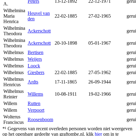
Peters
13-12-1892
22-12-1971
geru
A.
Wilhelmina
Heuvel van
Maria
22-02-1885
27-02-1965
geru
den
Henrica
Wilhelmina
Ackerschott
geru
Theodora
Wilhelmina
Ackerschott
20-10-1898
05-01-1967
geru
Theodora
Wilhelmus
Bertisen
geru
Wilhelmus
Weijers
geru
Wilhelmus
Loock
geru
Wilhelmus
Giesbers
22-02-1885
27-05-1962
geru
Wilhelmus
Ardts
17-11-1865
26-09-1944
geru
Henricus
Wilhelmus
Willems
10-08-1911
19-02-1966
geru
Reinier
Willem
Rutten
geru
Willem
Verpoort
geru
Wolterus
Roosenboom
geru
Franciscus
*¹ Gegevens van recent overleden personen worden niet weergeven
op het openbare gedeelte van graftombe.nl. klik
hier
om in te