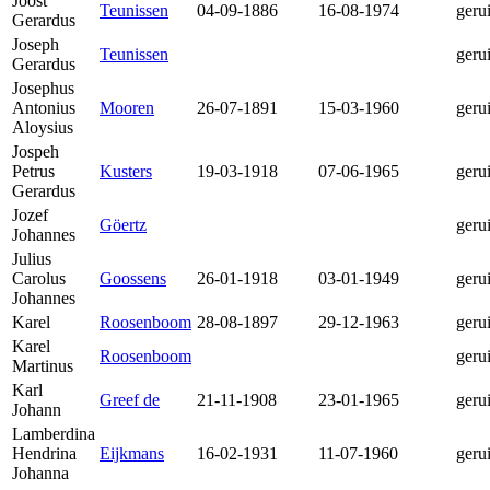
Joost
Teunissen
04-09-1886
16-08-1974
geru
Gerardus
Joseph
Teunissen
geru
Gerardus
Josephus
Antonius
Mooren
26-07-1891
15-03-1960
geru
Aloysius
Jospeh
Petrus
Kusters
19-03-1918
07-06-1965
geru
Gerardus
Jozef
Göertz
geru
Johannes
Julius
Carolus
Goossens
26-01-1918
03-01-1949
geru
Johannes
Karel
Roosenboom
28-08-1897
29-12-1963
geru
Karel
Roosenboom
geru
Martinus
Karl
Greef de
21-11-1908
23-01-1965
geru
Johann
Lamberdina
Hendrina
Eijkmans
16-02-1931
11-07-1960
geru
Johanna