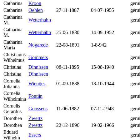
Catharina
Kroon
geru
Catharina
Oehlen
27-11-1887
04-07-1955
geru
Catharina
Wetterhahn
geru
M.
Catharina
Wetterhahn
25-06-1880
14-09-1952
geru
M.
Catharina
Nogarede
22-08-1891
1-8-942
geru
Maria
Christianus
Gommers
geru
Wilhelmus
Christina
Dinnissen
08-11-1895
15-08-1940
geru
Christina
Dinnissen
geru
Cornelia
Wientjes
01-09-1888
18-10-1944
geru
Johanna
Cornelia
Fontijn
geru
Wilhelmina
Cornelis
Goossens
11-06-1882
07-11-1948
geru
Gerardus
Dorothea
Zwertz
geru
Dorothea
Zwertz
22-12-1896
19-02-1966
geru
Eduard
Essers
geru
Wilhelm