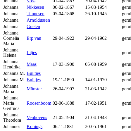
Johanna
Voss
01-04-1863
30-04-1942
geru
Johanna
Nikkesen
06-02-1867
15-03-1954
geru
Johanna
Tunnesen
05-04-1868
26-10-1945
geru
Johanna
Arnoldussen
geru
Johanna
Guelen
geru
Johanna
Cornelia
Erp van
29-04-1922
29-04-1962
geru
Maria
Johanna
Litjes
geru
Helena
Johanna
Maas
17-03-1900
05-08-1959
geru
Hendrika
Johanna M.
Builtjes
geru
Johanna M.
Builtjes
19-11-1890
14-01-1970
geru
Johanna
Münster
26-04-1907
21-03-1942
geru
Maria
Johanna
Maria
Roosenboom
02-06-1888
17-02-1951
geru
Gertruda
Johanna
Venhovens
21-05-1904
21-04-1943
geru
Theodora
Johannes
Konings
06-11-1881
20-05-1961
geru