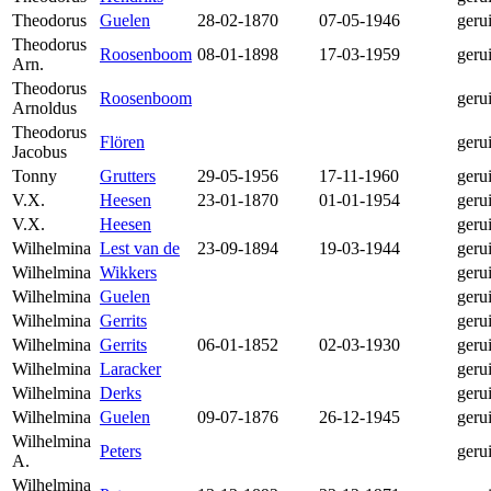
Theodorus
Guelen
28-02-1870
07-05-1946
geru
Theodorus
Roosenboom
08-01-1898
17-03-1959
geru
Arn.
Theodorus
Roosenboom
geru
Arnoldus
Theodorus
Flören
geru
Jacobus
Tonny
Grutters
29-05-1956
17-11-1960
geru
V.X.
Heesen
23-01-1870
01-01-1954
geru
V.X.
Heesen
geru
Wilhelmina
Lest van de
23-09-1894
19-03-1944
geru
Wilhelmina
Wikkers
geru
Wilhelmina
Guelen
geru
Wilhelmina
Gerrits
geru
Wilhelmina
Gerrits
06-01-1852
02-03-1930
geru
Wilhelmina
Laracker
geru
Wilhelmina
Derks
geru
Wilhelmina
Guelen
09-07-1876
26-12-1945
geru
Wilhelmina
Peters
geru
A.
Wilhelmina