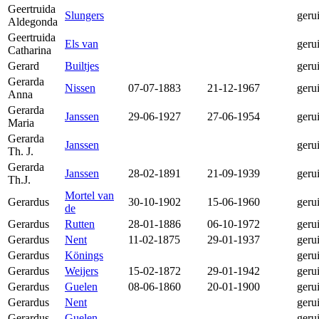
Geertruida
Slungers
geru
Aldegonda
Geertruida
Els van
geru
Catharina
Gerard
Builtjes
geru
Gerarda
Nissen
07-07-1883
21-12-1967
geru
Anna
Gerarda
Janssen
29-06-1927
27-06-1954
geru
Maria
Gerarda
Janssen
geru
Th. J.
Gerarda
Janssen
28-02-1891
21-09-1939
geru
Th.J.
Mortel van
Gerardus
30-10-1902
15-06-1960
geru
de
Gerardus
Rutten
28-01-1886
06-10-1972
geru
Gerardus
Nent
11-02-1875
29-01-1937
geru
Gerardus
Könings
geru
Gerardus
Weijers
15-02-1872
29-01-1942
geru
Gerardus
Guelen
08-06-1860
20-01-1900
geru
Gerardus
Nent
geru
Gerardus
Guelen
geru