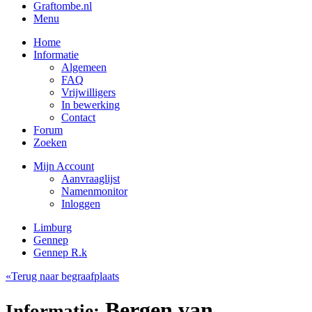
Graftombe.nl
Menu
Home
Informatie
Algemeen
FAQ
Vrijwilligers
In bewerking
Contact
Forum
Zoeken
Mijn Account
Aanvraaglijst
Namenmonitor
Inloggen
Limburg
Gennep
Gennep R.k
«Terug naar begraafplaats
Bergen van,
Informatie: