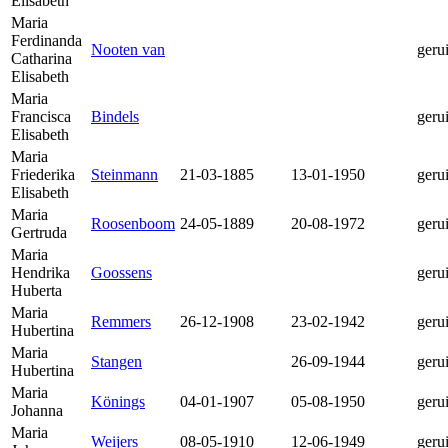
Elisabeth
Maria
Ferdinanda
Nooten van
geru
Catharina
Elisabeth
Maria
Francisca
Bindels
geru
Elisabeth
Maria
Friederika
Steinmann
21-03-1885
13-01-1950
geru
Elisabeth
Maria
Roosenboom
24-05-1889
20-08-1972
geru
Gertruda
Maria
Hendrika
Goossens
geru
Huberta
Maria
Remmers
26-12-1908
23-02-1942
geru
Hubertina
Maria
Stangen
26-09-1944
geru
Hubertina
Maria
Könings
04-01-1907
05-08-1950
geru
Johanna
Maria
Weijers
08-05-1910
12-06-1949
geru