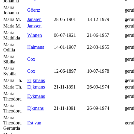
Johanna
Maria
Göertz
geru
Johanna
Maria M.
Janssen
28-05-1901
13-12-1979
geru
Maria M.
Janssen
geru
Maria
Winnen
06-07-1921
21-06-1957
geru
Mathilda
Maria
Halmans
14-01-1907
22-03-1955
geru
Odilia
Maria
Cox
geru
Sibilla
Maria
Cox
12-06-1897
10-07-1978
geru
Sybilla
Maria Th.
Eijkmans
geru
Maria Th.
Eijkmans
21-11-1891
26-09-1974
geru
Maria
Eykmans
geru
Theodora
Maria
Ejkmans
21-11-1891
26-09-1974
geru
Theodora
Maria
Theodora
Est van
geru
Gerturda