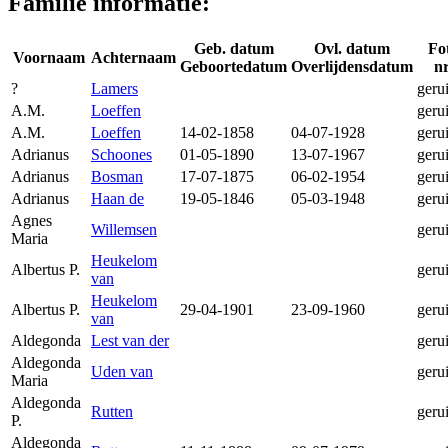
Familie informatie:
Geb. datum
Ovl. datum
Fo
Voornaam
Achternaam
Geboortedatum
Overlijdensdatum
nr
?
Lamers
geru
A.M.
Loeffen
geru
A.M.
Loeffen
14-02-1858
04-07-1928
geru
Adrianus
Schoones
01-05-1890
13-07-1967
geru
Adrianus
Bosman
17-07-1875
06-02-1954
geru
Adrianus
Haan de
19-05-1846
05-03-1948
geru
Agnes
Willemsen
geru
Maria
Heukelom
Albertus P.
geru
van
Heukelom
Albertus P.
29-04-1901
23-09-1960
geru
van
Aldegonda
Lest van der
geru
Aldegonda
Uden van
geru
Maria
Aldegonda
Rutten
geru
P.
Aldegonda