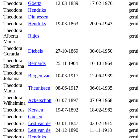
Theodora
Göertz
12-03-1889
17-02-1976
geru
Theodora
Hendriks
geru
Theodora
Dinnessen
geru
Theodora
Hendriks
19-03-1863
20-05-1943
geru
Theodora
Alberta
Ritjes
geru
Maria
Theodora
Diebels
27-10-1869
30-01-1950
geru
Gerarda
Theodora
Bernards
25-11-1904
16-10-1964
geru
Huberdina
Theodora
Bergen van
10-03-1917
12-06-1939
geru
Johanna
Theodora
Theunissen
08-06-1917
06-01-1935
geru
Maria
Theodora
Ackerschott
01-07-1897
07-09-1968
geru
Wilhelmina
Theodorus
Kersten
19-07-1892
18-02-1962
geru
Theodorus
Guelen
geru
Theodorus
Lest van de
03-01-1847
02-02-1915
geru
Theodorus
Lest van de
24-12-1890
11-11-1918
geru
Theodorus
Hendriks
geru