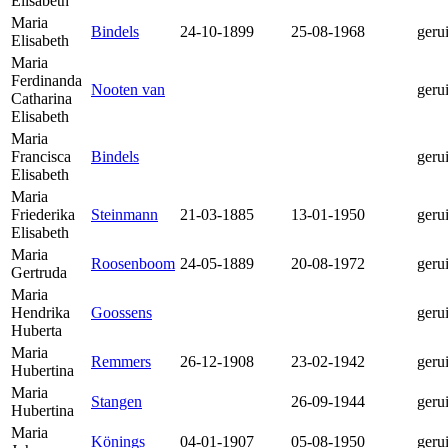
Elisabeth
Maria
Bindels
24-10-1899
25-08-1968
geru
Elisabeth
Maria
Ferdinanda
Nooten van
geru
Catharina
Elisabeth
Maria
Francisca
Bindels
geru
Elisabeth
Maria
Friederika
Steinmann
21-03-1885
13-01-1950
geru
Elisabeth
Maria
Roosenboom
24-05-1889
20-08-1972
geru
Gertruda
Maria
Hendrika
Goossens
geru
Huberta
Maria
Remmers
26-12-1908
23-02-1942
geru
Hubertina
Maria
Stangen
26-09-1944
geru
Hubertina
Maria
Könings
04-01-1907
05-08-1950
geru