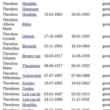
Theodora
Hendriks
geru
Theodora
Dinnessen
geru
Theodora
Hendriks
19-03-1863
20-05-1943
geru
Theodora
Alberta
Ritjes
geru
Maria
Theodora
Diebels
27-10-1869
30-01-1950
geru
Gerarda
Theodora
Bernards
25-11-1904
16-10-1964
geru
Huberdina
Theodora
Bergen van
10-03-1917
12-06-1939
geru
Johanna
Theodora
Theunissen
08-06-1917
06-01-1935
geru
Maria
Theodora
Ackerschott
01-07-1897
07-09-1968
geru
Wilhelmina
Theodorus
Kersten
19-07-1892
18-02-1962
geru
Theodorus
Guelen
geru
Theodorus
Lest van de
03-01-1847
02-02-1915
geru
Theodorus
Lest van de
24-12-1890
11-11-1918
geru
Theodorus
Hendriks
geru