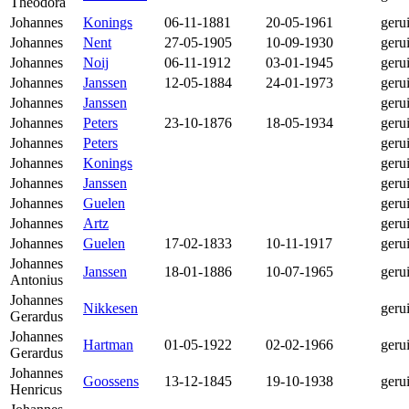
Theodora
Johannes
Konings
06-11-1881
20-05-1961
geru
Johannes
Nent
27-05-1905
10-09-1930
geru
Johannes
Noij
06-11-1912
03-01-1945
geru
Johannes
Janssen
12-05-1884
24-01-1973
geru
Johannes
Janssen
geru
Johannes
Peters
23-10-1876
18-05-1934
geru
Johannes
Peters
geru
Johannes
Konings
geru
Johannes
Janssen
geru
Johannes
Guelen
geru
Johannes
Artz
geru
Johannes
Guelen
17-02-1833
10-11-1917
geru
Johannes
Janssen
18-01-1886
10-07-1965
geru
Antonius
Johannes
Nikkesen
geru
Gerardus
Johannes
Hartman
01-05-1922
02-02-1966
geru
Gerardus
Johannes
Goossens
13-12-1845
19-10-1938
geru
Henricus