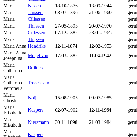
Maria
Nissen
18-10-1876
13-09-1944
geru
Maria
Janssen
08-07-1896
21-06-1969
geru
Maria
Cillessen
geru
Maria
Thijssen
27-05-1893
20-07-1970
geru
Maria
Cillessen
07-12-1882
23-01-1965
geru
Maria
Thijssen
geru
Maria Anna
Hendriks
12-11-1874
12-02-1953
geru
Maria Anna
Meijel van
17-03-1882
11-04-1942
geru
Josephina
Maria
Builtjes
geru
Catharina
Maria
Catharina
Treeck van
geru
Petronella
Maria
Noij
15-08-1905
09-07-1985
geru
Christina
Maria
Kaspers
02-07-1902
12-11-1964
geru
Elisabeth
Maria
Niersmann
30-11-1898
21-03-1984
geru
Elisabeth
Maria
Kaspers
geru