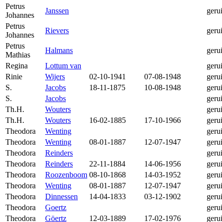
Petrus
Janssen
geru
Johannes
Petrus
Rievers
geru
Johannes
Petrus
Halmans
geru
Mathias
Regina
Lottum van
geru
Rinie
Wijers
02-10-1941
07-08-1948
geru
S.
Jacobs
18-11-1875
10-08-1948
geru
S.
Jacobs
geru
Th.H.
Wouters
geru
Th.H.
Wouters
16-02-1885
17-10-1966
geru
Theodora
Wenting
geru
Theodora
Wenting
08-01-1887
12-07-1947
geru
Theodora
Reinders
geru
Theodora
Reinders
22-11-1884
14-06-1956
geru
Theodora
Roozenboom
08-10-1868
14-03-1952
geru
Theodora
Wenting
08-01-1887
12-07-1947
geru
Theodora
Dinnessen
14-04-1833
03-12-1902
geru
Theodora
Goertz
geru
Theodora
Göertz
12-03-1889
17-02-1976
geru