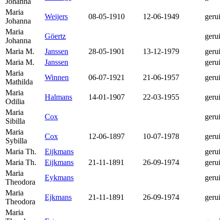
Johanna
Maria
Weijers
08-05-1910
12-06-1949
geru
Johanna
Maria
Göertz
geru
Johanna
Maria M.
Janssen
28-05-1901
13-12-1979
geru
Maria M.
Janssen
geru
Maria
Winnen
06-07-1921
21-06-1957
geru
Mathilda
Maria
Halmans
14-01-1907
22-03-1955
geru
Odilia
Maria
Cox
geru
Sibilla
Maria
Cox
12-06-1897
10-07-1978
geru
Sybilla
Maria Th.
Eijkmans
geru
Maria Th.
Eijkmans
21-11-1891
26-09-1974
geru
Maria
Eykmans
geru
Theodora
Maria
Ejkmans
21-11-1891
26-09-1974
geru
Theodora
Maria