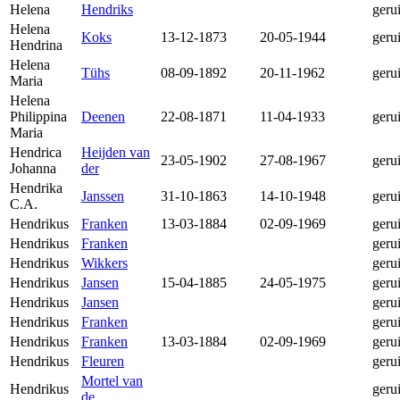
Helena
Hendriks
geru
Helena
Koks
13-12-1873
20-05-1944
geru
Hendrina
Helena
Tühs
08-09-1892
20-11-1962
geru
Maria
Helena
Philippina
Deenen
22-08-1871
11-04-1933
geru
Maria
Hendrica
Heijden van
23-05-1902
27-08-1967
geru
Johanna
der
Hendrika
Janssen
31-10-1863
14-10-1948
geru
C.A.
Hendrikus
Franken
13-03-1884
02-09-1969
geru
Hendrikus
Franken
geru
Hendrikus
Wikkers
geru
Hendrikus
Jansen
15-04-1885
24-05-1975
geru
Hendrikus
Jansen
geru
Hendrikus
Franken
geru
Hendrikus
Franken
13-03-1884
02-09-1969
geru
Hendrikus
Fleuren
geru
Mortel van
Hendrikus
geru
de