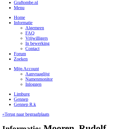
Graftombe.nl
Menu
Home
Informatie
Algemeen
FAQ
Vrijwilligers
In bewerking
Contact
Forum
Zoeken
Mijn Account
Aanvraaglijst
Namenmonitor
Inloggen
Limburg
Gennep
Gennep R.k
«Terug naar begraafplaats
Mooren, Rudolf
Informatie: