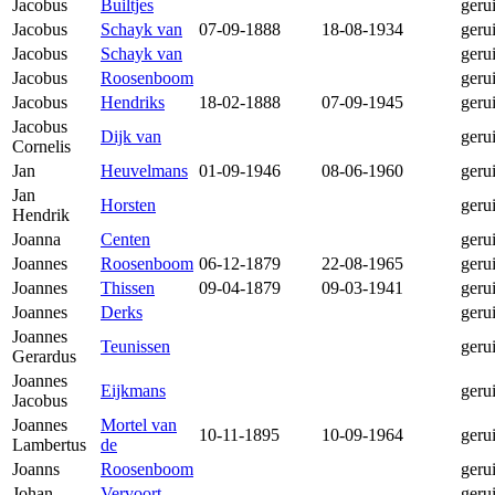
Jacobus
Builtjes
geru
Jacobus
Schayk van
07-09-1888
18-08-1934
geru
Jacobus
Schayk van
geru
Jacobus
Roosenboom
geru
Jacobus
Hendriks
18-02-1888
07-09-1945
geru
Jacobus
Dijk van
geru
Cornelis
Jan
Heuvelmans
01-09-1946
08-06-1960
geru
Jan
Horsten
geru
Hendrik
Joanna
Centen
geru
Joannes
Roosenboom
06-12-1879
22-08-1965
geru
Joannes
Thissen
09-04-1879
09-03-1941
geru
Joannes
Derks
geru
Joannes
Teunissen
geru
Gerardus
Joannes
Eijkmans
geru
Jacobus
Joannes
Mortel van
10-11-1895
10-09-1964
geru
Lambertus
de
Joanns
Roosenboom
geru
Johan
Vervoort
geru