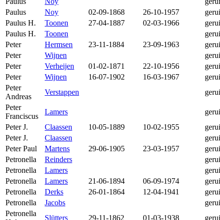
Paulus
Noy
geru
Paulus
Noy
02-09-1868
26-10-1957
geru
Paulus H.
Toonen
27-04-1887
02-03-1966
geru
Paulus H.
Toonen
geru
Peter
Hermsen
23-11-1884
23-09-1963
geru
Peter
Wijnen
geru
Peter
Verheijen
01-02-1871
22-10-1956
geru
Peter
Wijnen
16-07-1902
16-03-1967
geru
Peter
Verstappen
geru
Andreas
Peter
Lamers
geru
Franciscus
Peter J.
Claassen
10-05-1889
10-02-1955
geru
Peter J.
Claassen
geru
Peter Paul
Martens
29-06-1905
23-03-1957
geru
Petronella
Reinders
geru
Petronella
Lamers
geru
Petronella
Lamers
21-06-1894
06-09-1974
geru
Petronella
Derks
26-01-1864
12-04-1941
geru
Petronella
Jacobs
geru
Petronella
Slütters
29-11-1862
01-03-1938
geru