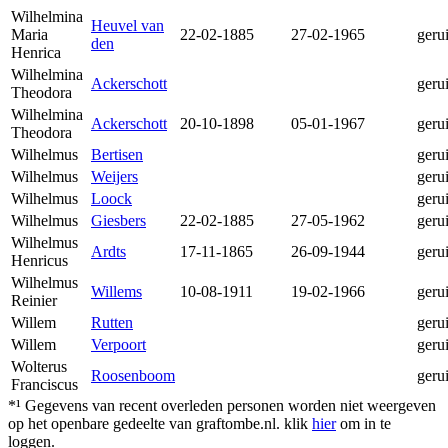
Wilhelmina
Heuvel van
Maria
22-02-1885
27-02-1965
geru
den
Henrica
Wilhelmina
Ackerschott
geru
Theodora
Wilhelmina
Ackerschott
20-10-1898
05-01-1967
geru
Theodora
Wilhelmus
Bertisen
geru
Wilhelmus
Weijers
geru
Wilhelmus
Loock
geru
Wilhelmus
Giesbers
22-02-1885
27-05-1962
geru
Wilhelmus
Ardts
17-11-1865
26-09-1944
geru
Henricus
Wilhelmus
Willems
10-08-1911
19-02-1966
geru
Reinier
Willem
Rutten
geru
Willem
Verpoort
geru
Wolterus
Roosenboom
geru
Franciscus
*¹ Gegevens van recent overleden personen worden niet weergeven
op het openbare gedeelte van graftombe.nl. klik
hier
om in te
loggen.