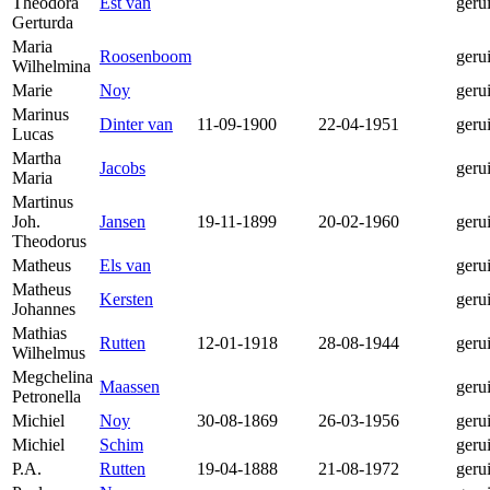
Theodora
Est van
geru
Gerturda
Maria
Roosenboom
geru
Wilhelmina
Marie
Noy
geru
Marinus
Dinter van
11-09-1900
22-04-1951
geru
Lucas
Martha
Jacobs
geru
Maria
Martinus
Joh.
Jansen
19-11-1899
20-02-1960
geru
Theodorus
Matheus
Els van
geru
Matheus
Kersten
geru
Johannes
Mathias
Rutten
12-01-1918
28-08-1944
geru
Wilhelmus
Megchelina
Maassen
geru
Petronella
Michiel
Noy
30-08-1869
26-03-1956
geru
Michiel
Schim
geru
P.A.
Rutten
19-04-1888
21-08-1972
geru