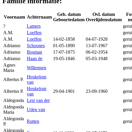
Familie informatie:
Geb. datum
Ovl. datum
Fo
Voornaam
Achternaam
Geboortedatum
Overlijdensdatum
nr
?
Lamers
geru
A.M.
Loeffen
geru
A.M.
Loeffen
14-02-1858
04-07-1928
geru
Adrianus
Schoones
01-05-1890
13-07-1967
geru
Adrianus
Bosman
17-07-1875
06-02-1954
geru
Adrianus
Haan de
19-05-1846
05-03-1948
geru
Agnes
Willemsen
geru
Maria
Heukelom
Albertus P.
geru
van
Heukelom
Albertus P.
29-04-1901
23-09-1960
geru
van
Aldegonda
Lest van der
geru
Aldegonda
Uden van
geru
Maria
Aldegonda
Rutten
geru
P.
Aldegonda