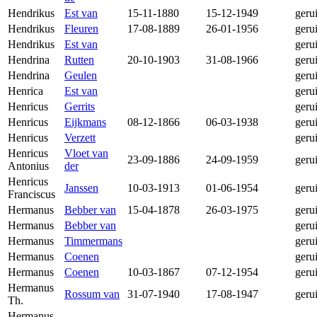
Hendrikus
Est van
15-11-1880
15-12-1949
geru
Hendrikus
Fleuren
17-08-1889
26-01-1956
geru
Hendrikus
Est van
geru
Hendrina
Rutten
20-10-1903
31-08-1966
geru
Hendrina
Geulen
geru
Henrica
Est van
geru
Henricus
Gerrits
geru
Henricus
Eijkmans
08-12-1866
06-03-1938
geru
Henricus
Verzett
geru
Henricus
Vloet van
23-09-1886
24-09-1959
geru
Antonius
der
Henricus
Janssen
10-03-1913
01-06-1954
geru
Franciscus
Hermanus
Bebber van
15-04-1878
26-03-1975
geru
Hermanus
Bebber van
geru
Hermanus
Timmermans
geru
Hermanus
Coenen
geru
Hermanus
Coenen
10-03-1867
07-12-1954
geru
Hermanus
Rossum van
31-07-1940
17-08-1947
geru
Th.
Hermanus