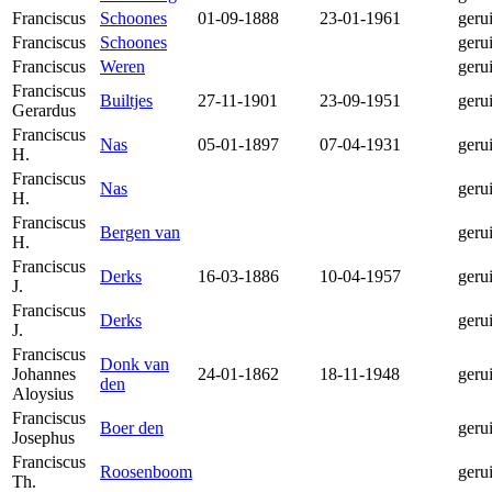
Franciscus
Schoones
01-09-1888
23-01-1961
geru
Franciscus
Schoones
geru
Franciscus
Weren
geru
Franciscus
Builtjes
27-11-1901
23-09-1951
geru
Gerardus
Franciscus
Nas
05-01-1897
07-04-1931
geru
H.
Franciscus
Nas
geru
H.
Franciscus
Bergen van
geru
H.
Franciscus
Derks
16-03-1886
10-04-1957
geru
J.
Franciscus
Derks
geru
J.
Franciscus
Donk van
Johannes
24-01-1862
18-11-1948
geru
den
Aloysius
Franciscus
Boer den
geru
Josephus
Franciscus
Roosenboom
geru
Th.