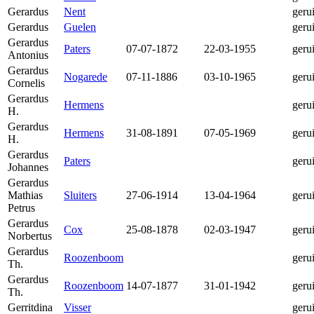
Gerardus
Nent
geru
Gerardus
Guelen
geru
Gerardus
Paters
07-07-1872
22-03-1955
geru
Antonius
Gerardus
Nogarede
07-11-1886
03-10-1965
geru
Cornelis
Gerardus
Hermens
geru
H.
Gerardus
Hermens
31-08-1891
07-05-1969
geru
H.
Gerardus
Paters
geru
Johannes
Gerardus
Mathias
Sluiters
27-06-1914
13-04-1964
geru
Petrus
Gerardus
Cox
25-08-1878
02-03-1947
geru
Norbertus
Gerardus
Roozenboom
geru
Th.
Gerardus
Roozenboom
14-07-1877
31-01-1942
geru
Th.
Gerritdina
Visser
geru