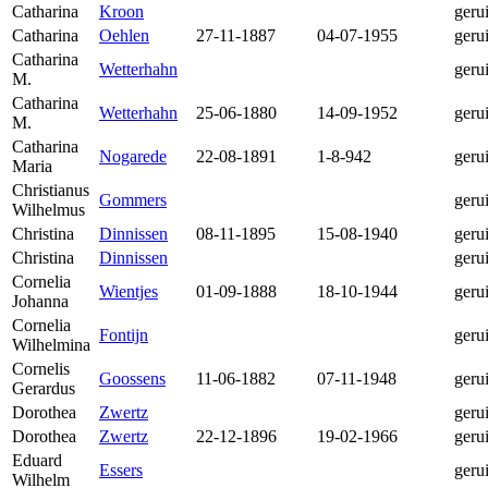
Catharina
Kroon
geru
Catharina
Oehlen
27-11-1887
04-07-1955
geru
Catharina
Wetterhahn
geru
M.
Catharina
Wetterhahn
25-06-1880
14-09-1952
geru
M.
Catharina
Nogarede
22-08-1891
1-8-942
geru
Maria
Christianus
Gommers
geru
Wilhelmus
Christina
Dinnissen
08-11-1895
15-08-1940
geru
Christina
Dinnissen
geru
Cornelia
Wientjes
01-09-1888
18-10-1944
geru
Johanna
Cornelia
Fontijn
geru
Wilhelmina
Cornelis
Goossens
11-06-1882
07-11-1948
geru
Gerardus
Dorothea
Zwertz
geru
Dorothea
Zwertz
22-12-1896
19-02-1966
geru
Eduard
Essers
geru
Wilhelm