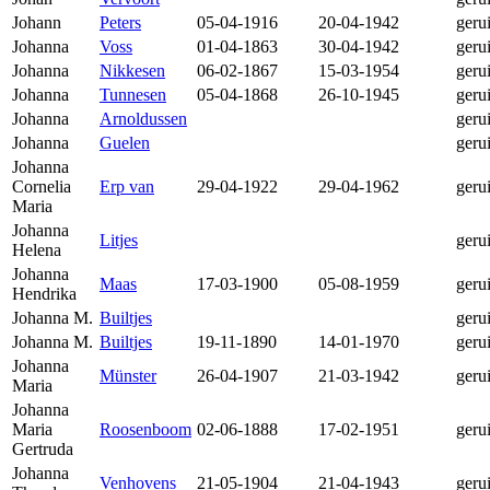
Johann
Peters
05-04-1916
20-04-1942
geru
Johanna
Voss
01-04-1863
30-04-1942
geru
Johanna
Nikkesen
06-02-1867
15-03-1954
geru
Johanna
Tunnesen
05-04-1868
26-10-1945
geru
Johanna
Arnoldussen
geru
Johanna
Guelen
geru
Johanna
Cornelia
Erp van
29-04-1922
29-04-1962
geru
Maria
Johanna
Litjes
geru
Helena
Johanna
Maas
17-03-1900
05-08-1959
geru
Hendrika
Johanna M.
Builtjes
geru
Johanna M.
Builtjes
19-11-1890
14-01-1970
geru
Johanna
Münster
26-04-1907
21-03-1942
geru
Maria
Johanna
Maria
Roosenboom
02-06-1888
17-02-1951
geru
Gertruda
Johanna
Venhovens
21-05-1904
21-04-1943
geru