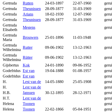
Gertruda
Rutten
24-03-1897
22-07-1960
geru
Gertruda
Theunissen
28-09-1877
31-03-1969
geru
Gertruda
Arians
18-02-1930
12-07-1960
geru
Gertruda
Theunissen
28-09-1877
31-03-1969
geru
Gertruda
Megens
geru
Elisabeth
Gertruda
Brouwers
25-01-1896
11-03-1948
geru
Maria
Gertruda
Rutter
09-06-1902
13-12-1963
geru
Wilhelmina
Gertruda
Rütter
09-06-1902
13-12-1963
geru
Wilhelmina
Gijsbertus
Kok
24-01-1890
09-06-1952
geru
Godefridus
Est van
19-04-1888
01-08-1957
geru
Godefridus
Est van
geru
H.
Lest van de
14-05-1880
25-05-1908
geru
H.
Lest van de
geru
H.B.
Janssen
30-12-1895
28-12-1971
geru
H.T.
Lest van de
geru
Helena
Toonen
geru
Helena
Toonen
22-02-1866
05-04-1951
geru