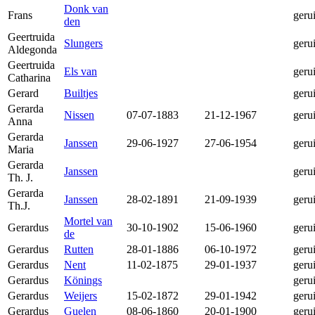
Donk van
Frans
geru
den
Geertruida
Slungers
geru
Aldegonda
Geertruida
Els van
geru
Catharina
Gerard
Builtjes
geru
Gerarda
Nissen
07-07-1883
21-12-1967
geru
Anna
Gerarda
Janssen
29-06-1927
27-06-1954
geru
Maria
Gerarda
Janssen
geru
Th. J.
Gerarda
Janssen
28-02-1891
21-09-1939
geru
Th.J.
Mortel van
Gerardus
30-10-1902
15-06-1960
geru
de
Gerardus
Rutten
28-01-1886
06-10-1972
geru
Gerardus
Nent
11-02-1875
29-01-1937
geru
Gerardus
Könings
geru
Gerardus
Weijers
15-02-1872
29-01-1942
geru
Gerardus
Guelen
08-06-1860
20-01-1900
geru