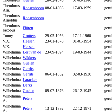
Theodorus
Guelen
28-02-1870
07-05-1946
geru
Theodorus
Roosenboom
08-01-1898
17-03-1959
geru
Arn.
Theodorus
Roosenboom
geru
Arnoldus
Theodorus
Flören
geru
Jacobus
Tonny
Grutters
29-05-1956
17-11-1960
geru
V.X.
Heesen
23-01-1870
01-01-1954
geru
V.X.
Heesen
geru
Wilhelmina
Lest van de
23-09-1894
19-03-1944
geru
Wilhelmina
Wikkers
geru
Wilhelmina
Guelen
geru
Wilhelmina
Gerrits
geru
Wilhelmina
Gerrits
06-01-1852
02-03-1930
geru
Wilhelmina
Laracker
geru
Wilhelmina
Derks
geru
Wilhelmina
Guelen
09-07-1876
26-12-1945
geru
Wilhelmina
Peters
geru
A.
Wilhelmina
Peters
13-12-1892
22-12-1971
geru
A.