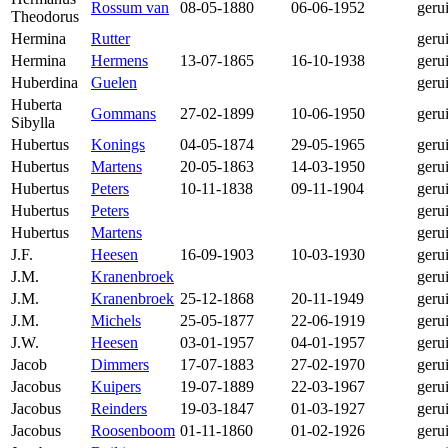
Rossum van
08-05-1880
06-06-1952
geru
Theodorus
Hermina
Rutter
geru
Hermina
Hermens
13-07-1865
16-10-1938
geru
Huberdina
Guelen
geru
Huberta
Gommans
27-02-1899
10-06-1950
geru
Sibylla
Hubertus
Konings
04-05-1874
29-05-1965
geru
Hubertus
Martens
20-05-1863
14-03-1950
geru
Hubertus
Peters
10-11-1838
09-11-1904
geru
Hubertus
Peters
geru
Hubertus
Martens
geru
J.F.
Heesen
16-09-1903
10-03-1930
geru
J.M.
Kranenbroek
geru
J.M.
Kranenbroek
25-12-1868
20-11-1949
geru
J.M.
Michels
25-05-1877
22-06-1919
geru
J.W.
Heesen
03-01-1957
04-01-1957
geru
Jacob
Dimmers
17-07-1883
27-02-1970
geru
Jacobus
Kuipers
19-07-1889
22-03-1967
geru
Jacobus
Reinders
19-03-1847
01-03-1927
geru
Jacobus
Roosenboom
01-11-1860
01-02-1926
geru