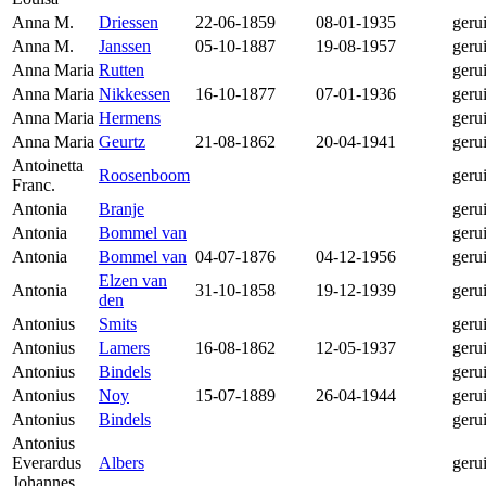
Anna M.
Driessen
22-06-1859
08-01-1935
geru
Anna M.
Janssen
05-10-1887
19-08-1957
geru
Anna Maria
Rutten
geru
Anna Maria
Nikkessen
16-10-1877
07-01-1936
geru
Anna Maria
Hermens
geru
Anna Maria
Geurtz
21-08-1862
20-04-1941
geru
Antoinetta
Roosenboom
geru
Franc.
Antonia
Branje
geru
Antonia
Bommel van
geru
Antonia
Bommel van
04-07-1876
04-12-1956
geru
Elzen van
Antonia
31-10-1858
19-12-1939
geru
den
Antonius
Smits
geru
Antonius
Lamers
16-08-1862
12-05-1937
geru
Antonius
Bindels
geru
Antonius
Noy
15-07-1889
26-04-1944
geru
Antonius
Bindels
geru
Antonius
Everardus
Albers
geru
Johannes