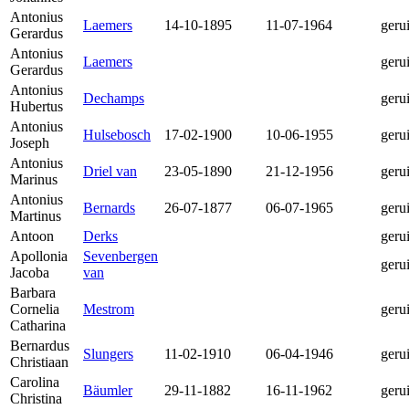
Antonius
Laemers
14-10-1895
11-07-1964
geru
Gerardus
Antonius
Laemers
geru
Gerardus
Antonius
Dechamps
geru
Hubertus
Antonius
Hulsebosch
17-02-1900
10-06-1955
geru
Joseph
Antonius
Driel van
23-05-1890
21-12-1956
geru
Marinus
Antonius
Bernards
26-07-1877
06-07-1965
geru
Martinus
Antoon
Derks
geru
Apollonia
Sevenbergen
geru
Jacoba
van
Barbara
Cornelia
Mestrom
geru
Catharina
Bernardus
Slungers
11-02-1910
06-04-1946
geru
Christiaan
Carolina
Bäumler
29-11-1882
16-11-1962
geru
Christina