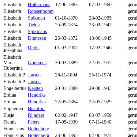
Elisabeth
Holtermans
12-06-1883
07-03-1960
geru
Elisabeth
Roosenboom
geru
Elisabeth
Spikman
01-10-1870
28-02-1955
geru
Elisabeth
Tielen
25-09-1874
23-02-1947
geru
Elisabeth
Spikmans
geru
Elisabeth
Dinnesen
26-03-1872
18-06-1945
geru
Elisabeth
Derks
01-03-1907
17-03-1946
geru
Josephina
Elisabeth
Maria
Goossens
30-03-1889
22-05-1955
geru
Hubertina
Elisabeth P.
Jansen
26-11-1894
25-11-1974
geru
Elisabeth P.
Jansen
geru
Engelbertus
Kersten
20-01-1880
29-08-1943
geru
Erdina
Hendriks
geru
Erdina
Hendriks
22-05-1864
22-05-1929
geru
Euphemia
Beaufort
geru
Eusje
Rijnders
02-02-1947
03-07-1959
geru
Fientje
Peters
17-05-1930
07-11-1940
geru
Franciscus
Bottenberg
geru
Franciscus
Bottenberg
23-06-1895
02-06-1974
geru