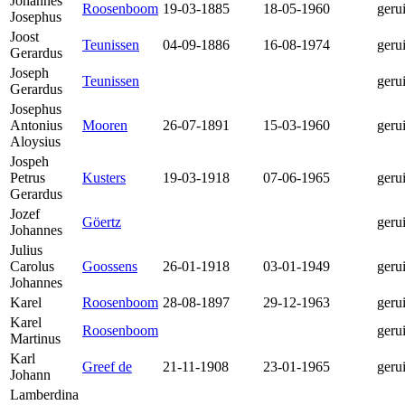
Johannes
Roosenboom
19-03-1885
18-05-1960
geru
Josephus
Joost
Teunissen
04-09-1886
16-08-1974
geru
Gerardus
Joseph
Teunissen
geru
Gerardus
Josephus
Antonius
Mooren
26-07-1891
15-03-1960
geru
Aloysius
Jospeh
Petrus
Kusters
19-03-1918
07-06-1965
geru
Gerardus
Jozef
Göertz
geru
Johannes
Julius
Carolus
Goossens
26-01-1918
03-01-1949
geru
Johannes
Karel
Roosenboom
28-08-1897
29-12-1963
geru
Karel
Roosenboom
geru
Martinus
Karl
Greef de
21-11-1908
23-01-1965
geru
Johann
Lamberdina