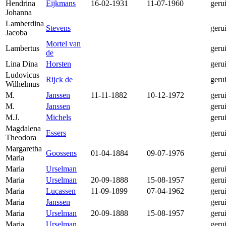
Hendrina
Eijkmans
16-02-1931
11-07-1960
geru
Johanna
Lamberdina
Stevens
geru
Jacoba
Mortel van
Lambertus
geru
de
Lina Dina
Horsten
geru
Ludovicus
Rijck de
geru
Wilhelmus
M.
Janssen
11-11-1882
10-12-1972
geru
M.
Janssen
geru
M.J.
Michels
geru
Magdalena
Essers
geru
Theodora
Margaretha
Goossens
01-04-1884
09-07-1976
geru
Maria
Maria
Urselman
geru
Maria
Urselman
20-09-1888
15-08-1957
geru
Maria
Lucassen
11-09-1899
07-04-1962
geru
Maria
Janssen
geru
Maria
Urselman
20-09-1888
15-08-1957
geru
Maria
Urselman
geru