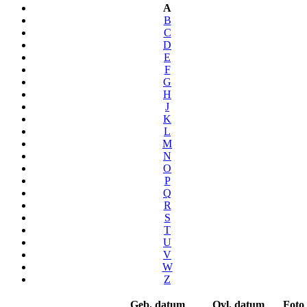
A
B
C
D
E
F
G
H
J
K
L
M
N
O
P
Q
R
S
T
U
V
W
Z
Geb. datum
Ovl. datum
Foto