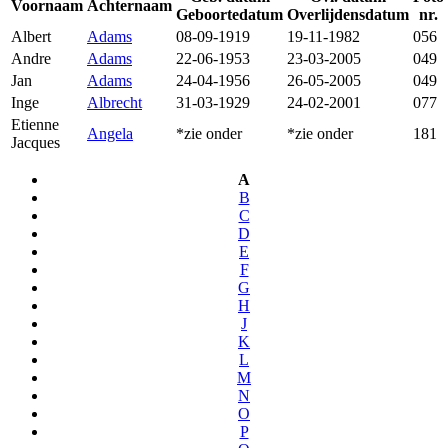
Voornaam
Achternaam
Geboortedatum
Overlijdensdatum
nr.
Albert
Adams
08-09-1919
19-11-1982
056
Andre
Adams
22-06-1953
23-03-2005
049
Jan
Adams
24-04-1956
26-05-2005
049
Inge
Albrecht
31-03-1929
24-02-2001
077
Etienne
Angela
*zie onder
*zie onder
181
Jacques
A
B
C
D
E
F
G
H
J
K
L
M
N
O
P