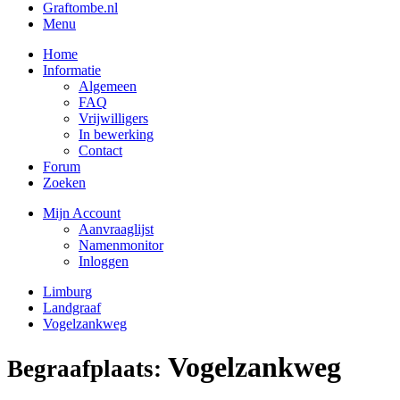
Graftombe.nl
Menu
Home
Informatie
Algemeen
FAQ
Vrijwilligers
In bewerking
Contact
Forum
Zoeken
Mijn Account
Aanvraaglijst
Namenmonitor
Inloggen
Limburg
Landgraaf
Vogelzankweg
Vogelzankweg
Begraafplaats: