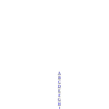
A
B
C
D
E
F
G
H
J