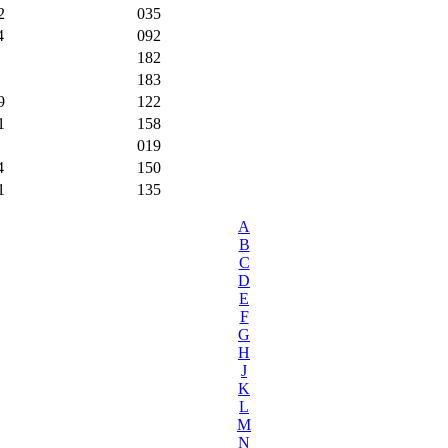
2
035
4
092
182
183
9
122
1
158
019
4
150
1
135
A
B
C
D
E
F
G
H
J
K
L
M
N