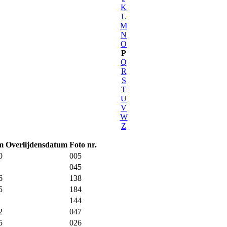
K
L
M
N
O
P
Q
R
S
T
U
V
W
Z
m
Overlijdensdatum
Foto nr.
0
005
045
6
138
5
184
144
2
047
5
026