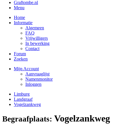
Graftombe.nl
Menu
Home
Informatie
Algemeen
FAQ
Vrijwilligers
In bewerking
Contact
Forum
Zoeken
Mijn Account
Aanvraaglijst
Namenmonitor
Inloggen
Limburg
Landgraaf
Vogelzankweg
Vogelzankweg
Begraafplaats: