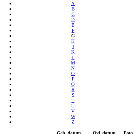
A
B
C
D
E
F
G
H
J
K
L
M
N
O
P
Q
R
S
T
U
V
W
Z
Geb. datum
Ovl. datum
Foto