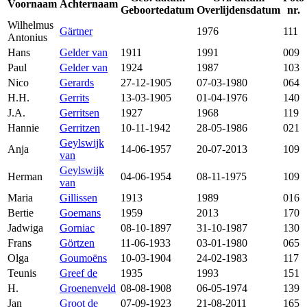
Voornaam
Achternaam
Geboortedatum
Overlijdensdatum
nr.
Wilhelmus
Gärtner
1976
111
Antonius
Hans
Gelder van
1911
1991
009
Paul
Gelder van
1924
1987
103
Nico
Gerards
27-12-1905
07-03-1980
064
H.H.
Gerrits
13-03-1905
01-04-1976
140
J.A.
Gerritsen
1927
1968
119
Hannie
Gerritzen
10-11-1942
28-05-1986
021
Geylswijk
Anja
14-06-1957
20-07-2013
109
van
Geylswijk
Herman
04-06-1954
08-11-1975
109
van
Maria
Gillissen
1913
1989
016
Bertie
Goemans
1959
2013
170
Jadwiga
Gorniac
08-10-1897
31-10-1987
130
Frans
Görtzen
11-06-1933
03-01-1980
065
Olga
Goumoëns
10-03-1904
24-02-1983
117
Teunis
Greef de
1935
1993
151
H.
Groenenveld
08-08-1908
06-05-1974
139
Jan
Groot de
07-09-1923
21-08-2011
165