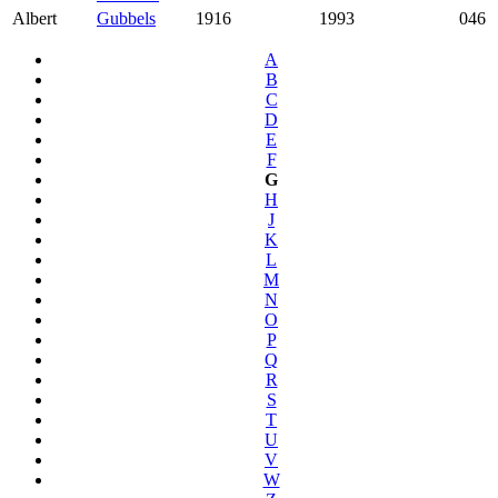
Albert
Gubbels
1916
1993
046
A
B
C
D
E
F
G
H
J
K
L
M
N
O
P
Q
R
S
T
U
V
W