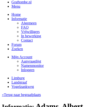
Graftombe.nl
Menu
Home
Informatie
Algemeen
FAQ
Vrijwilligers
In bewerking
Contact
Forum
Zoeken
Mijn Account
Aanvraaglijst
Namenmonitor
Inloggen
Limburg
Landgraaf
Vogelzankweg
«Terug naar begraafplaats
Adams, Albert
Informatie: