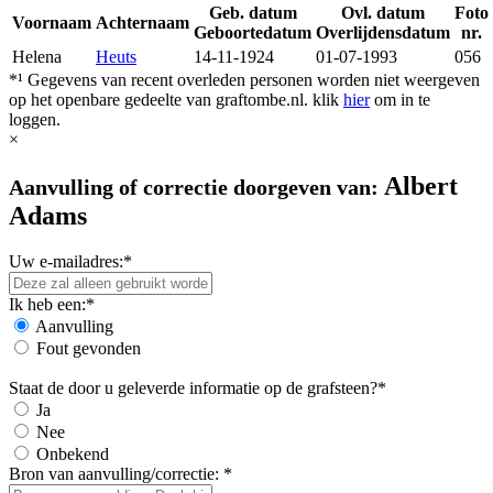
Geb. datum
Ovl. datum
Foto
Voornaam
Achternaam
Geboortedatum
Overlijdensdatum
nr.
Helena
Heuts
14-11-1924
01-07-1993
056
*¹ Gegevens van recent overleden personen worden niet weergeven
op het openbare gedeelte van graftombe.nl. klik
hier
om in te
loggen.
×
Albert
Aanvulling of correctie doorgeven van:
Adams
Uw e-mailadres:*
Ik heb een:*
Aanvulling
Fout gevonden
Staat de door u geleverde informatie op de grafsteen?*
Ja
Nee
Onbekend
Bron van aanvulling/correctie: *