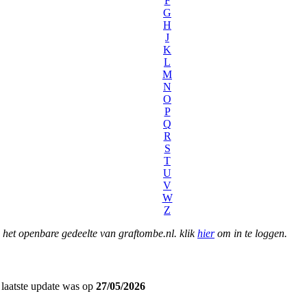
F
G
H
J
K
L
M
N
O
P
Q
R
S
T
U
V
W
Z
het openbare gedeelte van graftombe.nl. klik
hier
om in te loggen.
laatste update was op
27/05/2026