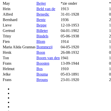
May
Beijer
*zie onder
*
Hein
Beld van de
1913
1
Alfred
Benedic
31-01-1928
0
Bernhard
Bentz
1936
2
Lieve
Beppe
12-10-1953
1
Gertrud
Billeter
04-01-1902
1
Triny
Bindels
05-06-1938
2
Fien
Blom
1914
1
Maria Alida Grannas
Bommezij
04-05-1920
1
Henk
Boon
26-08-1932
0
Ton
Boorn van den
1941
1
Frans
Boosten
13-09-1944
0
Helmut
Bos
1910
1
Jelke
Bouma
05-03-1891
0
Frans
Brouns
23-01-1920
2