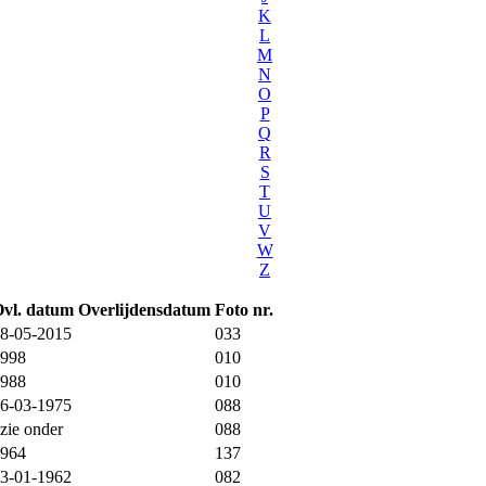
K
L
M
N
O
P
Q
R
S
T
U
V
W
Z
vl. datum
Overlijdensdatum
Foto nr.
8-05-2015
033
998
010
988
010
6-03-1975
088
zie onder
088
964
137
3-01-1962
082