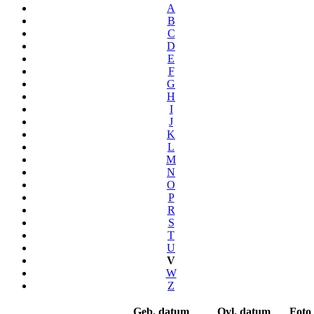
A
B
C
D
E
F
G
H
I
J
K
L
M
N
O
P
R
S
T
U
V
W
Z
Geb. datum
Ovl. datum
Foto