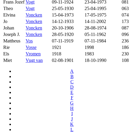
Frans Jozef
Vogt
09-11-1924
23-04-1973
081
Theo
Vogt
25-05-1930
25-04-1995
063
Elvina
Voncken
15-04-1973
17-05-1975
074
Jo
Voncken
14-12-1933
14-11-2002
173
Johan
Voncken
20-10-1906
28-08-1974
087
Joseph J.
Voncken
28-05-1920
05-11-1962
096
Mattheus
Vos
07-11-1919
07-11-1984
236
Rie
Vosse
1921
1998
186
Els
Vromen
1918
1983
230
Miet
Vugt van
02-08-1901
18-10-1990
108
A
B
C
D
E
F
G
H
I
J
K
L