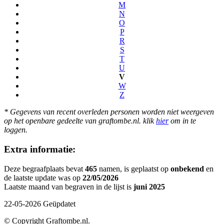
M
N
O
P
R
S
T
U
V
W
Z
* Gegevens van recent overleden personen worden niet weergeven
op het openbare gedeelte van graftombe.nl. klik
hier
om in te
loggen.
Extra informatie:
Deze begraafplaats bevat
465
namen, is geplaatst op
onbekend
en
de laatste update was op
22/05/2026
Laatste maand van begraven in de lijst is
juni 2025
22-05-2026 Geüpdatet
© Copyright Graftombe.nl.