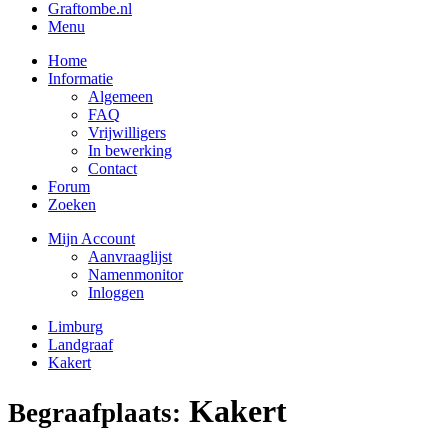
Graftombe.nl
Menu
Home
Informatie
Algemeen
FAQ
Vrijwilligers
In bewerking
Contact
Forum
Zoeken
Mijn Account
Aanvraaglijst
Namenmonitor
Inloggen
Limburg
Landgraaf
Kakert
Kakert
Begraafplaats: