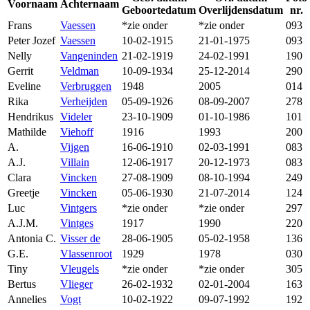
Voornaam
Achternaam
Geboortedatum
Overlijdensdatum
nr.
Frans
Vaessen
*zie onder
*zie onder
093
Peter Jozef
Vaessen
10-02-1915
21-01-1975
093
Nelly
Vangeninden
21-02-1919
24-02-1991
190
Gerrit
Veldman
10-09-1934
25-12-2014
290
Eveline
Verbruggen
1948
2005
014
Rika
Verheijden
05-09-1926
08-09-2007
278
Hendrikus
Videler
23-10-1909
01-10-1986
101
Mathilde
Viehoff
1916
1993
200
A.
Vijgen
16-06-1910
02-03-1991
083
A.J.
Villain
12-06-1917
20-12-1973
083
Clara
Vincken
27-08-1909
08-10-1994
249
Greetje
Vincken
05-06-1930
21-07-2014
124
Luc
Vintgers
*zie onder
*zie onder
297
A.J.M.
Vintges
1917
1990
220
Antonia C.
Visser de
28-06-1905
05-02-1958
136
G.E.
Vlassenroot
1929
1978
030
Tiny
Vleugels
*zie onder
*zie onder
305
Bertus
Vlieger
26-02-1932
02-01-2004
163
Annelies
Vogt
10-02-1922
09-07-1992
192