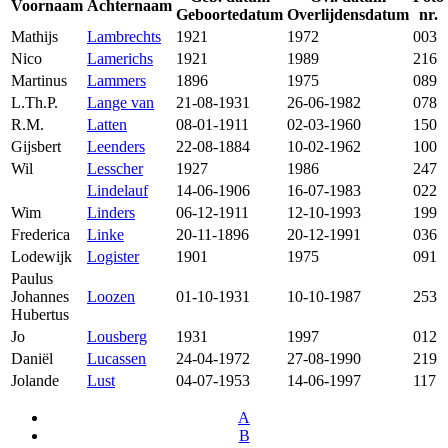
Voornaam
Achternaam
Geboortedatum
Overlijdensdatum
nr.
Mathijs
Lambrechts
1921
1972
003
Nico
Lamerichs
1921
1989
216
Martinus
Lammers
1896
1975
089
L.Th.P.
Lange van
21-08-1931
26-06-1982
078
R.M.
Latten
08-01-1911
02-03-1960
150
Gijsbert
Leenders
22-08-1884
10-02-1962
100
Wil
Lesscher
1927
1986
247
Lindelauf
14-06-1906
16-07-1983
022
Wim
Linders
06-12-1911
12-10-1993
199
Frederica
Linke
20-11-1896
20-12-1991
036
Lodewijk
Logister
1901
1975
091
Paulus
Johannes
Loozen
01-10-1931
10-10-1987
253
Hubertus
Jo
Lousberg
1931
1997
012
Daniël
Lucassen
24-04-1972
27-08-1990
219
Jolande
Lust
04-07-1953
14-06-1997
117
A
B