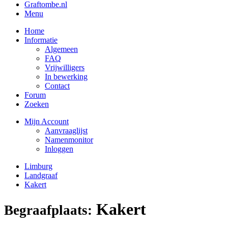
Graftombe.nl
Menu
Home
Informatie
Algemeen
FAQ
Vrijwilligers
In bewerking
Contact
Forum
Zoeken
Mijn Account
Aanvraaglijst
Namenmonitor
Inloggen
Limburg
Landgraaf
Kakert
Kakert
Begraafplaats: