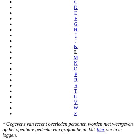
C
D
E
F
G
H
I
J
K
L
M
N
O
P
R
S
T
U
V
W
Z
* Gegevens van recent overleden personen worden niet weergeven
op het openbare gedeelte van graftombe.nl. klik
hier
om in te
loggen.