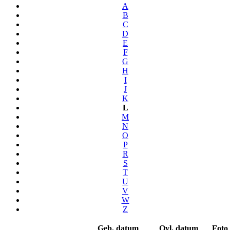
A
B
C
D
E
F
G
H
I
J
K
L
M
N
O
P
R
S
T
U
V
W
Z
Geb. datum
Ovl. datum
Foto