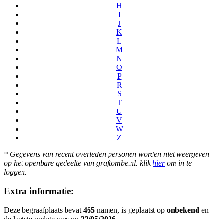
H
I
J
K
L
M
N
O
P
R
S
T
U
V
W
Z
* Gegevens van recent overleden personen worden niet weergeven
op het openbare gedeelte van graftombe.nl. klik
hier
om in te
loggen.
Extra informatie:
Deze begraafplaats bevat
465
namen, is geplaatst op
onbekend
en
de laatste update was op
22/05/2026