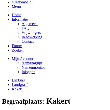
Graftombe.nl
Menu
Home
Informatie
Algemeen
FAQ
Vrijwilligers
In bewerking
Contact
Forum
Zoeken
Mijn Account
Aanvraaglijst
Namenmonitor
Inloggen
Limburg
Landgraaf
Kakert
Kakert
Begraafplaats: