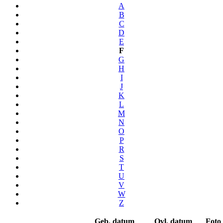
A
B
C
D
E
F
G
H
I
J
K
L
M
N
O
P
R
S
T
U
V
W
Z
Geb. datum
Ovl. datum
Foto