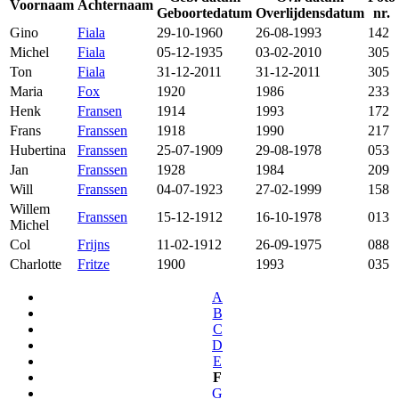
Voornaam
Achternaam
Geboortedatum
Overlijdensdatum
nr.
Gino
Fiala
29-10-1960
26-08-1993
142
Michel
Fiala
05-12-1935
03-02-2010
305
Ton
Fiala
31-12-2011
31-12-2011
305
Maria
Fox
1920
1986
233
Henk
Fransen
1914
1993
172
Frans
Franssen
1918
1990
217
Hubertina
Franssen
25-07-1909
29-08-1978
053
Jan
Franssen
1928
1984
209
Will
Franssen
04-07-1923
27-02-1999
158
Willem
Franssen
15-12-1912
16-10-1978
013
Michel
Col
Frijns
11-02-1912
26-09-1975
088
Charlotte
Fritze
1900
1993
035
A
B
C
D
E
F
G