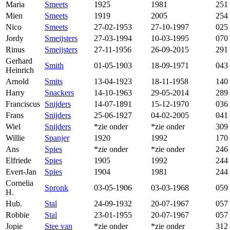
Maria
Smeets
1925
1981
251
Mien
Smeets
1919
2005
254
Nico
Smeets
27-02-1953
27-10-1997
025
Jordy
Smeijsters
27-03-1994
10-03-1995
070
Rinus
Smeijsters
27-11-1956
26-09-2015
291
Gerhard
Smith
01-05-1903
18-09-1971
043
Heinrich
Arnold
Smits
13-04-1923
18-11-1958
140
Harry
Snackers
14-10-1963
29-05-2014
289
Franciscus
Snijders
14-07-1891
15-12-1970
036
Frans
Snijders
25-06-1927
04-02-2005
041
Wiel
Snijders
*zie onder
*zie onder
309
Willie
Spanjer
1920
1992
170
Ans
Spies
*zie onder
*zie onder
246
Elfriede
Spies
1905
1992
244
Evert-Jan
Spies
1904
1981
244
Cornelia
Spronk
03-05-1906
03-03-1968
059
H.
Hub.
Stal
24-09-1932
20-07-1967
057
Robbie
Stal
23-01-1955
20-07-1967
057
Jopie
Stee van
*zie onder
*zie onder
312