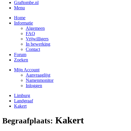
Graftombe.nl
Menu
Home
Informatie
Algemeen
FAQ
Vrijwilligers
In bewerking
Contact
Forum
Zoeken
Mijn Account
Aanvraaglijst
Namenmonitor
Inloggen
Limburg
Landgraaf
Kakert
Kakert
Begraafplaats: