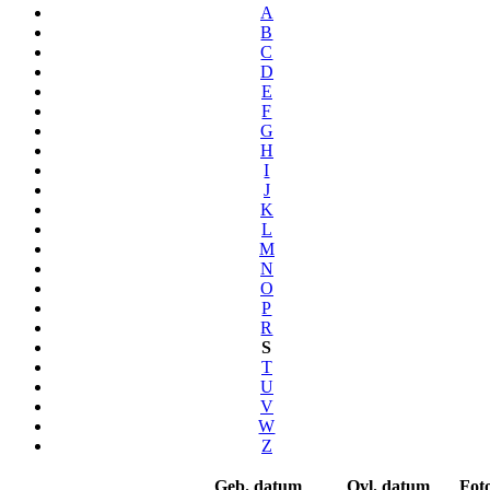
A
B
C
D
E
F
G
H
I
J
K
L
M
N
O
P
R
S
T
U
V
W
Z
Geb. datum
Ovl. datum
Fot