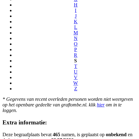
H
I
J
K
L
M
N
O
P
R
S
T
U
V
W
Z
* Gegevens van recent overleden personen worden niet weergeven
op het openbare gedeelte van graftombe.nl. klik
hier
om in te
loggen.
Extra informatie:
Deze begraafplaats bevat
465
namen, is geplaatst op
onbekend
en