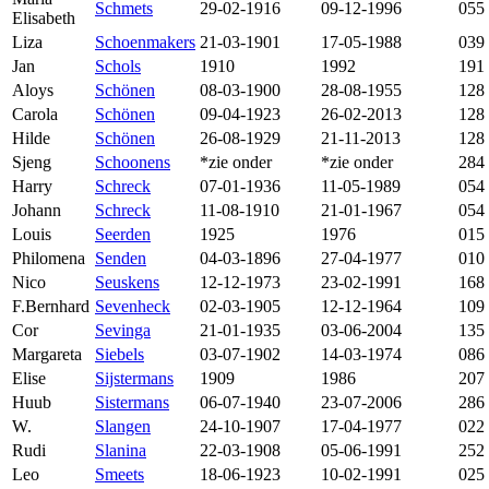
Schmets
29-02-1916
09-12-1996
055
Elisabeth
Liza
Schoenmakers
21-03-1901
17-05-1988
039
Jan
Schols
1910
1992
191
Aloys
Schönen
08-03-1900
28-08-1955
128
Carola
Schönen
09-04-1923
26-02-2013
128
Hilde
Schönen
26-08-1929
21-11-2013
128
Sjeng
Schoonens
*zie onder
*zie onder
284
Harry
Schreck
07-01-1936
11-05-1989
054
Johann
Schreck
11-08-1910
21-01-1967
054
Louis
Seerden
1925
1976
015
Philomena
Senden
04-03-1896
27-04-1977
010
Nico
Seuskens
12-12-1973
23-02-1991
168
F.Bernhard
Sevenheck
02-03-1905
12-12-1964
109
Cor
Sevinga
21-01-1935
03-06-2004
135
Margareta
Siebels
03-07-1902
14-03-1974
086
Elise
Sijstermans
1909
1986
207
Huub
Sistermans
06-07-1940
23-07-2006
286
W.
Slangen
24-10-1907
17-04-1977
022
Rudi
Slanina
22-03-1908
05-06-1991
252
Leo
Smeets
18-06-1923
10-02-1991
025