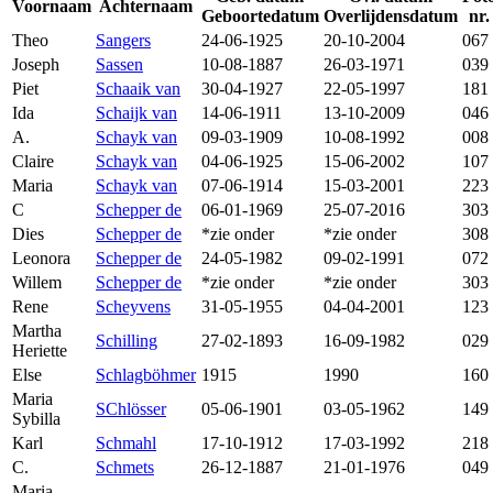
Voornaam
Achternaam
Geboortedatum
Overlijdensdatum
nr.
Theo
Sangers
24-06-1925
20-10-2004
067
Joseph
Sassen
10-08-1887
26-03-1971
039
Piet
Schaaik van
30-04-1927
22-05-1997
181
Ida
Schaijk van
14-06-1911
13-10-2009
046
A.
Schayk van
09-03-1909
10-08-1992
008
Claire
Schayk van
04-06-1925
15-06-2002
107
Maria
Schayk van
07-06-1914
15-03-2001
223
C
Schepper de
06-01-1969
25-07-2016
303
Dies
Schepper de
*zie onder
*zie onder
308
Leonora
Schepper de
24-05-1982
09-02-1991
072
Willem
Schepper de
*zie onder
*zie onder
303
Rene
Scheyvens
31-05-1955
04-04-2001
123
Martha
Schilling
27-02-1893
16-09-1982
029
Heriette
Else
Schlagböhmer
1915
1990
160
Maria
SChlösser
05-06-1901
03-05-1962
149
Sybilla
Karl
Schmahl
17-10-1912
17-03-1992
218
C.
Schmets
26-12-1887
21-01-1976
049
Maria