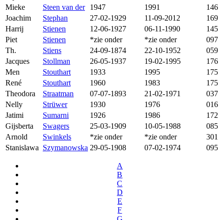
Mieke
Steen van der
1947
1991
146
Joachim
Stephan
27-02-1929
11-09-2012
169
Harrij
Stienen
12-06-1927
06-11-1990
145
Piet
Stienen
*zie onder
*zie onder
097
Th.
Stiens
24-09-1874
22-10-1952
059
Jacques
Stollman
26-05-1937
19-02-1995
176
Men
Stouthart
1933
1995
175
René
Stouthart
1960
1983
175
Theodora
Straatman
07-07-1893
21-02-1971
037
Nelly
Strüwer
1930
1976
016
Jatimi
Sumarni
1926
1986
172
Gijsberta
Swagers
25-03-1909
10-05-1988
085
Arnold
Swinkels
*zie onder
*zie onder
301
Stanislawa
Szymanowska
29-05-1908
07-02-1974
095
A
B
C
D
E
F
G