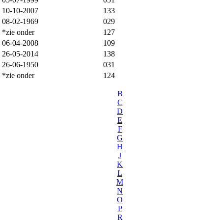
10-10-2007
133
08-02-1969
029
*zie onder
127
06-04-2008
109
26-05-2014
138
26-06-1950
031
*zie onder
124
B
C
D
E
F
G
H
J
K
L
M
N
O
P
R