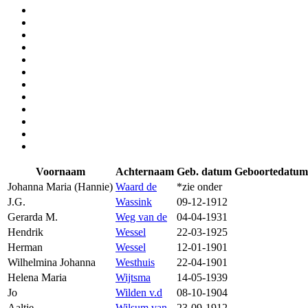
Voornaam
Achternaam
Geb. datum
Geboortedatum
Johanna Maria (Hannie)
Waard de
*zie onder
J.G.
Wassink
09-12-1912
Gerarda M.
Weg van de
04-04-1931
Hendrik
Wessel
22-03-1925
Herman
Wessel
12-01-1901
Wilhelmina Johanna
Westhuis
22-04-1901
Helena Maria
Wijtsma
14-05-1939
Jo
Wilden v.d
08-10-1904
Aaltje
Wilsum van
23-09-1912