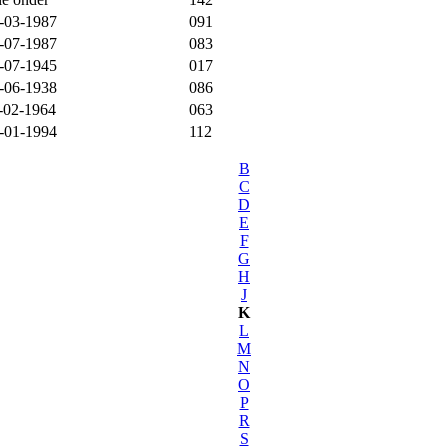
-03-1987
091
-07-1987
083
-07-1945
017
-06-1938
086
-02-1964
063
-01-1994
112
B
C
D
E
F
G
H
J
K
L
M
N
O
P
R
S