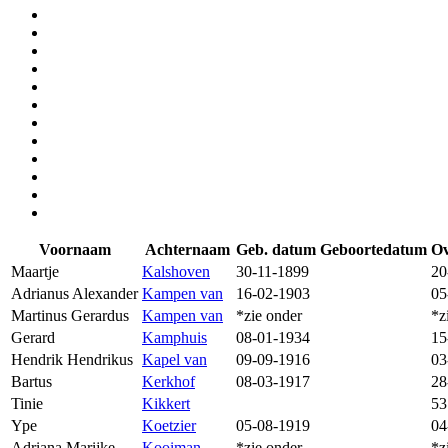
Voornaam
Achternaam
Geb. datum
Geboortedatum
Ov
Maartje
Kalshoven
30-11-1899
20
Adrianus Alexander
Kampen van
16-02-1903
05
Martinus Gerardus
Kampen van
*zie onder
*z
Gerard
Kamphuis
08-01-1934
15
Hendrik Hendrikus
Kapel van
09-09-1916
03
Bartus
Kerkhof
08-03-1917
28
Tinie
Kikkert
53
Ype
Koetzier
05-08-1919
04
Adriana Marijke
Kooiman
*zie onder
*z