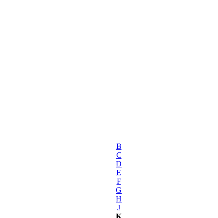
B
C
D
E
F
G
H
J
K