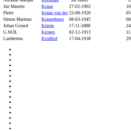
Jan Maurits
Kraan
27-02-1902
10
Pieter
Kraan van der
22-08-1920
05
Simon Marinus
Kranenburg
08-03-1945
08
Johan Gerard
Kriege
17-11-1888
24
G.M.B.
Krones
02-12-1913
11
Lambertus
Kruithof
17-04-1938
29