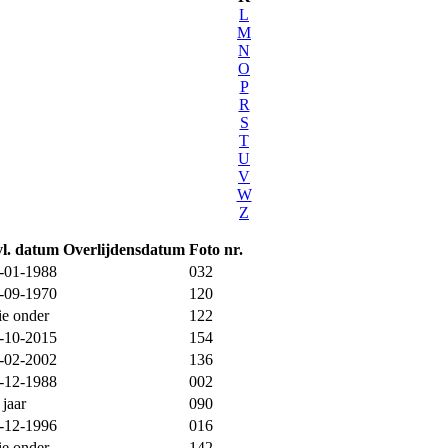
L
M
N
O
P
R
S
T
U
V
W
Z
l. datum
Overlijdensdatum
Foto nr.
-01-1988
032
-09-1970
120
ie onder
122
-10-2015
154
-02-2002
136
-12-1988
002
 jaar
090
-12-1996
016
ie onder
142