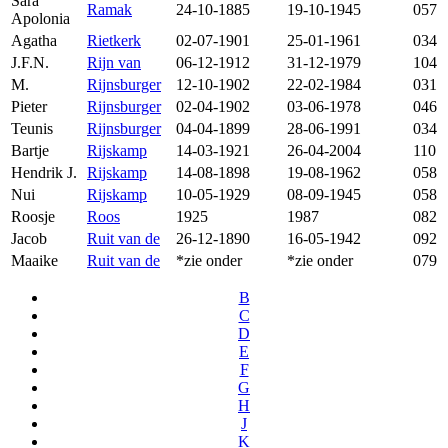
Sara
Ramak
24-10-1885
19-10-1945
057
Apolonia
Agatha
Rietkerk
02-07-1901
25-01-1961
034
J.F.N.
Rijn van
06-12-1912
31-12-1979
104
M.
Rijnsburger
12-10-1902
22-02-1984
031
Pieter
Rijnsburger
02-04-1902
03-06-1978
046
Teunis
Rijnsburger
04-04-1899
28-06-1991
034
Bartje
Rijskamp
14-03-1921
26-04-2004
110
Hendrik J.
Rijskamp
14-08-1898
19-08-1962
058
Nui
Rijskamp
10-05-1929
08-09-1945
058
Roosje
Roos
1925
1987
082
Jacob
Ruit van de
26-12-1890
16-05-1942
092
Maaike
Ruit van de
*zie onder
*zie onder
079
B
C
D
E
F
G
H
J
K