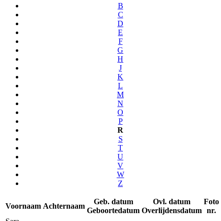
B
C
D
E
F
G
H
J
K
L
M
N
O
P
R
S
T
U
V
W
Z
Geb. datum
Ovl. datum
Foto
Voornaam
Achternaam
Geboortedatum
Overlijdensdatum
nr.