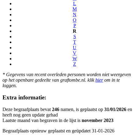
L
M
N
O
P
R
S
T
U
V
W
Z
* Gegevens van recent overleden personen worden niet weergeven
op het openbare gedeelte van graftombe.nl. klik
hier
om in te
loggen.
Extra informatie:
Deze begraafplaats bevat
246
namen, is geplaatst op
31/01/2026
en
heeft nog geen update gehad
Laatste maand van begraven in de lijst is
november 2023
Begraafplaats opnieuw geplaatst en geüpdatet 31-01-2026