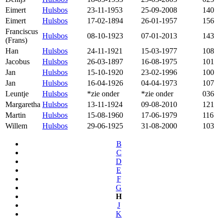
Eimert
Hulsbos
23-11-1953
25-09-2008
140
Eimert
Hulsbos
17-02-1894
26-01-1957
156
Franciscus
Hulsbos
08-10-1923
07-01-2013
143
(Frans)
Han
Hulsbos
24-11-1921
15-03-1977
108
Jacobus
Hulsbos
26-03-1897
16-08-1975
101
Jan
Hulsbos
15-10-1920
23-02-1996
100
Jan
Hulsbos
16-04-1926
04-04-1973
107
Leuntje
Hulsbos
*zie onder
*zie onder
036
Margaretha
Hulsbos
13-11-1924
09-08-2010
121
Martin
Hulsbos
15-08-1960
17-06-1979
116
Willem
Hulsbos
29-06-1925
31-08-2000
103
B
C
D
E
F
G
H
J
K