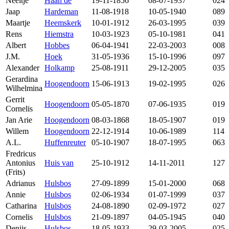
Neeltje
Haan de
19-11-1856
08-07-1937
024
Jaap
Hardeman
11-08-1918
10-05-1940
089
Maartje
Heemskerk
10-01-1912
26-03-1995
039
Rens
Hiemstra
10-03-1923
05-10-1981
041
Albert
Hobbes
06-04-1941
22-03-2003
008
J.M.
Hoek
31-05-1936
15-10-1996
097
Alexander
Holkamp
25-08-1911
29-12-2005
035
Gerardina
Hoogendoorn
15-06-1913
19-02-1995
026
Wilhelmina
Gerrit
Hoogendoorn
05-05-1870
07-06-1935
019
Cornelis
Jan Arie
Hoogendoorn
08-03-1868
18-05-1907
019
Willem
Hoogendoorn
22-12-1914
10-06-1989
114
A.L.
Huffenreuter
05-10-1907
18-07-1995
063
Fredricus
Antonius
Huis van
25-10-1912
14-11-2011
127
(Frits)
Adrianus
Hulsbos
27-09-1899
15-01-2000
068
Annie
Hulsbos
02-06-1934
01-07-1999
037
Catharina
Hulsbos
24-08-1890
02-09-1972
027
Cornelis
Hulsbos
21-09-1897
04-05-1945
040
Denijs
Hulsbos
18-05-1933
29-03-2005
025