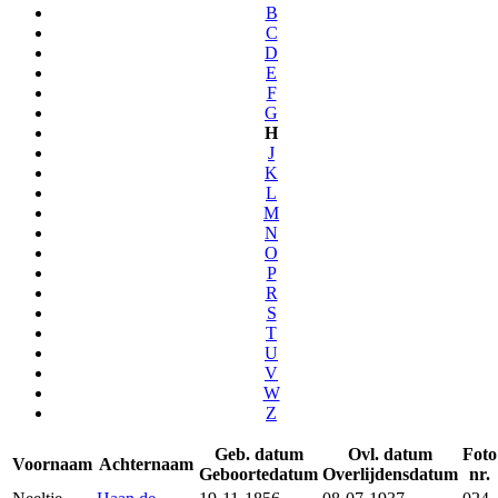
B
C
D
E
F
G
H
J
K
L
M
N
O
P
R
S
T
U
V
W
Z
Geb. datum
Ovl. datum
Foto
Voornaam
Achternaam
Geboortedatum
Overlijdensdatum
nr.