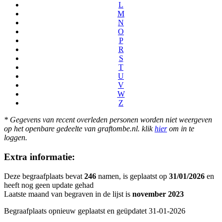
L
M
N
O
P
R
S
T
U
V
W
Z
* Gegevens van recent overleden personen worden niet weergeven
op het openbare gedeelte van graftombe.nl. klik
hier
om in te
loggen.
Extra informatie:
Deze begraafplaats bevat
246
namen, is geplaatst op
31/01/2026
en
heeft nog geen update gehad
Laatste maand van begraven in de lijst is
november 2023
Begraafplaats opnieuw geplaatst en geüpdatet 31-01-2026