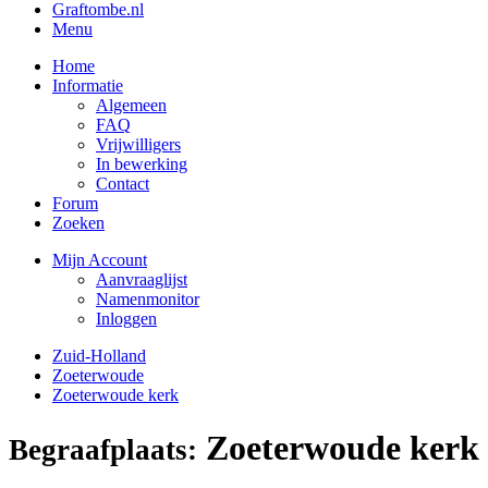
Graftombe.nl
Menu
Home
Informatie
Algemeen
FAQ
Vrijwilligers
In bewerking
Contact
Forum
Zoeken
Mijn Account
Aanvraaglijst
Namenmonitor
Inloggen
Zuid-Holland
Zoeterwoude
Zoeterwoude kerk
Zoeterwoude kerk
Begraafplaats: