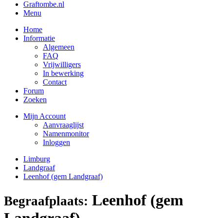
Graftombe.nl
Menu
Home
Informatie
Algemeen
FAQ
Vrijwilligers
In bewerking
Contact
Forum
Zoeken
Mijn Account
Aanvraaglijst
Namenmonitor
Inloggen
Limburg
Landgraaf
Leenhof (gem Landgraaf)
Leenhof (gem
Begraafplaats:
Landgraaf)