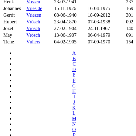
Henk
Vossen
23-07-1941
237
Johannes
Vries de
15-11-1926
16-04-1975
169
Gerrit
Vriezen
08-06-1940
18-09-2012
301
Hubert
Vrösch
23-04-1870
07-03-1938
092
Jozef
Vrösch
27-02-1904
24-11-1967
140
May
Vrösch
13-06-1907
06-04-1979
091
Tiene
Vullers
04-02-1905
07-09-1970
154
A
B
C
D
E
F
G
H
I
J
K
L
M
N
O
P