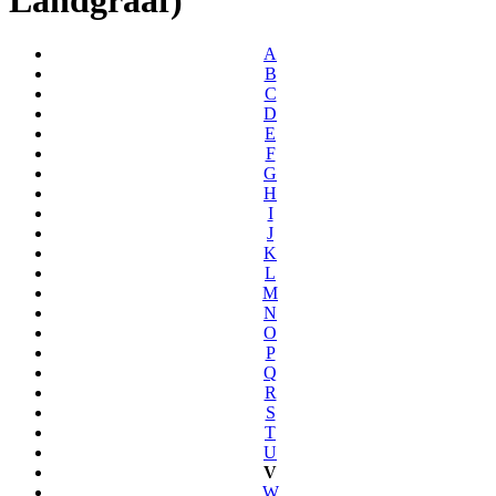
A
B
C
D
E
F
G
H
I
J
K
L
M
N
O
P
Q
R
S
T
U
V
W