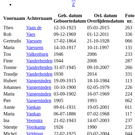
Z
Geb. datum
Ovl. datum
Foto
Voornaam
Achternaam
Geboortedatum
Overlijdensdatum
nr.
Theo
Vaan de
12-10-1923
05-01-2015
263
Rob
Vaes
09-12-1969
01-12-2011
336
Gertrudis
Vaessen
17-02-1864
21-10-1928
066
Maria
Vaessens
14-10-1917
10-11-1997
131
Ton
Valkenburg
1946
2006
233
Finie
Vanderheiden
1944
2008
287
Tonnie
Vanderheiden
31-07-1945
09-10-2007
266
Traudje
Vanderheiden
1930
2014
331
Hubert
Vangeninden
19-09-1915
18-10-1984
113
Johannes
Vangeninden
10-10-1900
02-05-1979
226
Maria
Vangeninden
03-09-1902
16-07-1969
224
Piet
Vangeninden
1905
1993
062
Annie
Vankan
09-01-1931
19-05-2001
011
Maria
Vankan
06-07-1886
07-02-1968
117
Ina
Veenstra
21-02-1943
14-07-2003
237
Stientje
Veerkamp
1926
1990
235
Michel
Veldman
22-02-1925
03-02-2004
044