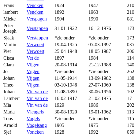
Frans
Vencken
1924
1947
210
lambert
Vencken
1892
1963
210
Mieke
Verspagen
1904
1990
081
Peter
Verstappen
31-01-1922
16-12-1976
173
Joseph
Sjaak
Verstappen
*zie onder
*zie onder
173
Martin
Verwoert
19-04-1925
05-03-1997
035
Piet
Verwoert
25-04-1948
18-05-1987
206
Cisca
Vet de
1897
1984
114
Clara
Vijgen
20-08-1914
21-12-1988
140
Jo
Vijgen
*zie onder
*zie onder
262
Johan
Vijgen
11-05-1914
13-09-1982
138
Theo
Vijgen
03-10-1946
27-07-1969
138
Johan
Vin van de
11-08-1890
30-06-1956
102
Lambert
Vin van de
16-02-1917
21-02-1975
171
Mia
Vin van de
1929
1986
202
Maria
Vleugels
30-08-1920
19-01-1962
113
Toos
Vogels
*zie onder
*zie onder
115
Arnold
Vogelsang
1905
1975
170
Sjef
Voncken
1928
1992
059