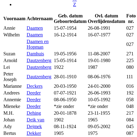
Z
Geb. datum
Ovl. datum
Foto
Voornaam
Achternaam
Geboortedatum
Overlijdensdatum
nr.
Annie
Daamen
15-07-1954
26-08-1991
027
Wilhelm
Daamen
16-12-1914
16-07-1977
027
Daamen en
027
Hopman
Suzan
Damhuis
19-05-1956
11-08-2007
271
Arnold
Dautzenberg
15-05-1914
19-01-1980
225
Lei
Dautzenberg
1922
1987
080
Peter
Dautzenberg
28-01-1910
08-06-1976
111
Joseph
Marianne
Deckers
20-03-1950
24-01-2000
016
Andrees
Deeder
07-07-1921
26-06-1993
192
Annemie
Deeder
08-06-1950
10-05-1992
058
Mieneke
Deeder
*zie onder
*zie onder
048
M.H.
Dehing
20-01-1878
23-11-1955
217
Johan
Deik van
1902
1965
084
Ady
Dejmek
08-11-1924
09-05-2002
045
Bertus
Dekker
1905
1975
087