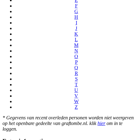
E
F
G
H
I
J
K
L
M
N
O
P
Q
R
S
T
U
V
W
Z
* Gegevens van recent overleden personen worden niet weergeven
op het openbare gedeelte van graftombe.nl. klik
hier
om in te
loggen.