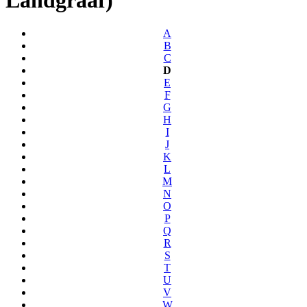
A
B
C
D
E
F
G
H
I
J
K
L
M
N
O
P
Q
R
S
T
U
V
W