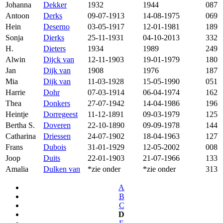
Johanna
Dekker
1932
1944
087
Antoon
Derks
09-07-1913
14-08-1975
069
Hein
Deserno
03-05-1917
12-01-1981
189
Sonja
Dierks
25-11-1931
04-10-2013
332
H.
Dieters
1934
1989
249
Alwin
Dijck van
12-11-1903
19-01-1979
180
Jan
Dijk van
1908
1976
187
Mia
Dijk van
11-03-1928
15-05-1990
051
Harrie
Dohr
07-03-1914
06-04-1974
162
Thea
Donkers
27-07-1942
14-04-1986
196
Heintje
Dorregeest
11-12-1891
09-03-1979
125
Bertha S.
Doveren
22-10-1890
09-09-1978
144
Catharina
Driessen
24-07-1902
18-04-1963
127
Frans
Dubois
31-01-1929
12-05-2002
008
Joop
Duits
22-01-1903
21-07-1966
133
Amalia
Dulken van
*zie onder
*zie onder
313
A
B
C
D