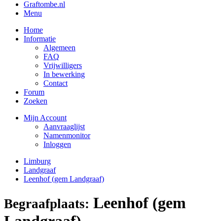
Graftombe.nl
Menu
Home
Informatie
Algemeen
FAQ
Vrijwilligers
In bewerking
Contact
Forum
Zoeken
Mijn Account
Aanvraaglijst
Namenmonitor
Inloggen
Limburg
Landgraaf
Leenhof (gem Landgraaf)
Leenhof (gem
Begraafplaats:
Landgraaf)