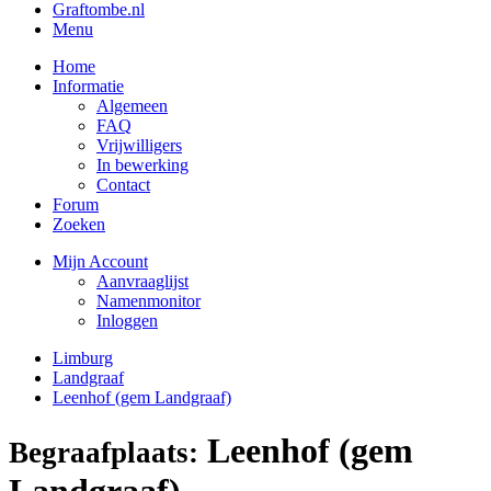
Graftombe.nl
Menu
Home
Informatie
Algemeen
FAQ
Vrijwilligers
In bewerking
Contact
Forum
Zoeken
Mijn Account
Aanvraaglijst
Namenmonitor
Inloggen
Limburg
Landgraaf
Leenhof (gem Landgraaf)
Leenhof (gem
Begraafplaats:
Landgraaf)