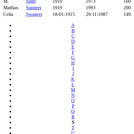
M.
Suler
1910
1973
160
Mathias
Suppers
1919
1993
200
Celia
Swagers
18-01-1915
29-11-1987
149
A
B
C
D
E
F
G
H
I
J
K
L
M
N
O
P
Q
R
S
T
U