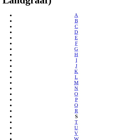
A
B
C
D
E
F
G
H
I
J
K
L
M
N
O
P
Q
R
S
T
U
V
W