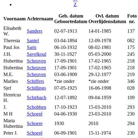
Z
Geb. datum
Ovl. datum
Foto
Voornaam
Achternaam
Geboortedatum
Overlijdensdatum
nr.
Elisabeth
Sanders
02-07-1913
14-01-1985
137
W.
Theresia
Santel
03-04-1894
12-09-1978
082
Paul Jos
Saris
06-10-1932
08-02-1981
175
J.H.
Savelkoul
30-11-1927
05-03-2000
245
Hubertina
Scheuven
17-09-1901
17-02-1965
218
Hubertina
Scheuven
17-09-1901
17-02-1965
218
M.E.
Scheuven
03-06-1909
29-12-1977
219
Marlies
Schiffers
*zie onder
*zie onder
346
Sjef
Schillings
07-05-1925
16-06-1998
028
Henricus
Schirbach
12-07-1892
09-04-1959
109
H.
J.
Schobben
17-10-1923
15-03-2010
293
M H
Schoeré
04-06-1930
23-03-2010
230
Maria
Schoere
1930
2010
294
Hubertina
Peter J.
Schoeré
06-09-1901
15-11-1974
230