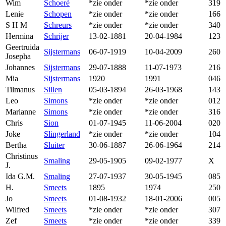
Wim
Schoeré
*zie onder
*zie onder
319
Lenie
Schopen
*zie onder
*zie onder
166
S H M
Schreurs
*zie onder
*zie onder
340
Hermina
Schrijer
13-02-1881
20-04-1984
123
Geertruida
Sijstermans
06-07-1919
10-04-2009
260
Josepha
Johannes
Sijstermans
29-07-1888
11-07-1973
216
Mia
Sijstermans
1920
1991
046
Tilmanus
Sillen
05-03-1894
26-03-1968
143
Leo
Simons
*zie onder
*zie onder
012
Marianne
Simons
*zie onder
*zie onder
316
Chris
Sion
01-07-1945
11-06-2004
020
Joke
Slingerland
*zie onder
*zie onder
104
Bertha
Sluiter
30-06-1887
26-06-1964
214
Christinus
Smaling
29-05-1905
09-02-1977
X
J.
Ida G.M.
Smaling
27-07-1937
30-05-1945
085
H.
Smeets
1895
1974
250
Jo
Smeets
01-08-1932
18-01-2006
005
Wilfred
Smeets
*zie onder
*zie onder
307
Zef
Smeets
*zie onder
*zie onder
339