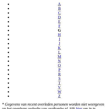
A
B
C
D
E
F
G
H
I
J
K
L
M
N
O
P
R
S
T
V
W
Z
* Gegevens van recent overleden personen worden niet weergeven
op het openbare gedeelte van graftombe.nl. klik
hier
om in te