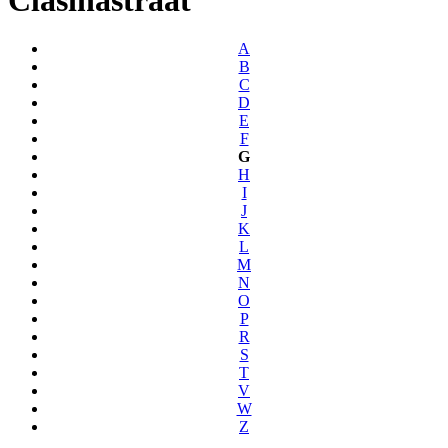
A
B
C
D
E
F
G
H
I
J
K
L
M
N
O
P
R
S
T
V
W
Z