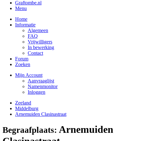
Graftombe.nl
Menu
Home
Informatie
Algemeen
FAQ
Vrijwilligers
In bewerking
Contact
Forum
Zoeken
Mijn Account
Aanvraaglijst
Namenmonitor
Inloggen
Zeeland
Middelburg
Arnemuiden Clasinastraat
Arnemuiden
Begraafplaats:
Clasinastraat