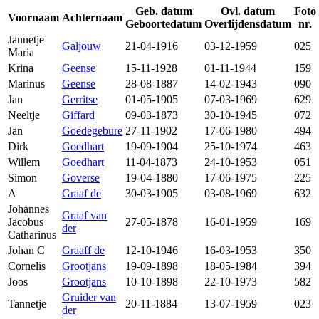
Geb. datum
Ovl. datum
Foto
Voornaam
Achternaam
Geboortedatum
Overlijdensdatum
nr.
Jannetje
Galjouw
21-04-1916
03-12-1959
025
Maria
Krina
Geense
15-11-1928
01-11-1944
159
Marinus
Geense
28-08-1887
14-02-1943
090
Jan
Gerritse
01-05-1905
07-03-1969
629
Neeltje
Giffard
09-03-1873
30-10-1945
072
Jan
Goedegebure
27-11-1902
17-06-1980
494
Dirk
Goedhart
19-09-1904
25-10-1974
463
Willem
Goedhart
11-04-1873
24-10-1953
051
Simon
Goverse
19-04-1880
17-06-1975
225
A
Graaf de
30-03-1905
03-08-1969
632
Johannes
Graaf van
Jacobus
27-05-1878
16-01-1959
169
der
Catharinus
Johan C
Graaff de
12-10-1946
16-03-1953
350
Cornelis
Grootjans
19-09-1898
18-05-1984
394
Joos
Grootjans
10-10-1898
22-10-1973
582
Gruider van
Tannetje
20-11-1884
13-07-1959
023
der