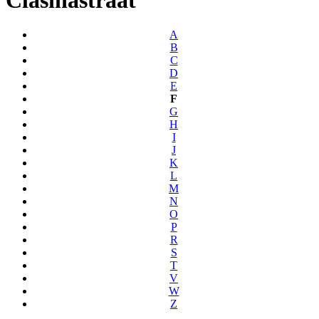
A
B
C
D
E
F
G
H
I
J
K
L
M
N
O
P
R
S
T
V
W
Z