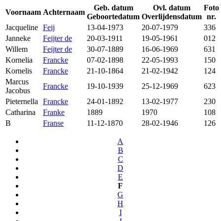
Geb. datum
Ovl. datum
Foto
Voornaam
Achternaam
Geboortedatum
Overlijdensdatum
nr.
Jacqueline
Feij
13-04-1973
20-07-1979
336
Janneke
Feijter de
20-03-1911
19-05-1961
012
Willem
Feijter de
30-07-1889
16-06-1969
631
Kornelia
Francke
07-02-1898
22-05-1993
150
Kornelis
Francke
21-10-1864
21-02-1942
124
Marcus
Francke
19-10-1939
25-12-1969
623
Jacobus
Pieternella
Francke
24-01-1892
13-02-1977
230
Catharina
Franke
1889
1970
108
B
Franse
11-12-1870
28-02-1946
126
A
B
C
D
E
F
G
H
I