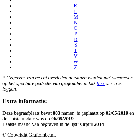
J
K
L
M
N
O
P
R
S
T
V
W
Z
* Gegevens van recent overleden personen worden niet weergeven
op het openbare gedeelte van graftombe.nl. klik
hier
om in te
loggen.
Extra informatie:
Deze begraafplaats bevat
803
namen, is geplaatst op
02/05/2019
en
de laatste update was op
06/05/2019
Laatste maand van begraven in de lijst is
april 2014
© Copyright Graftombe.nl.