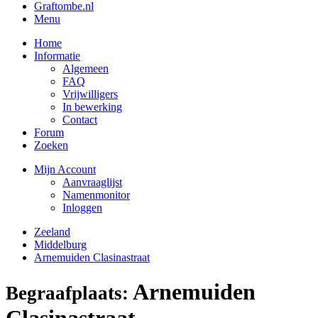
Graftombe.nl
Menu
Home
Informatie
Algemeen
FAQ
Vrijwilligers
In bewerking
Contact
Forum
Zoeken
Mijn Account
Aanvraaglijst
Namenmonitor
Inloggen
Zeeland
Middelburg
Arnemuiden Clasinastraat
Arnemuiden
Begraafplaats:
Clasinastraat