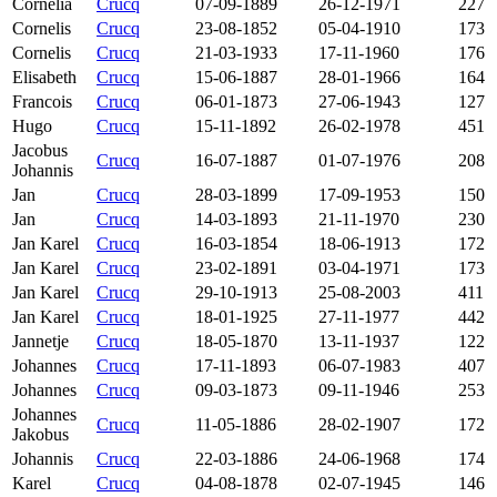
Cornelia
Crucq
07-09-1889
26-12-1971
227
Cornelis
Crucq
23-08-1852
05-04-1910
173
Cornelis
Crucq
21-03-1933
17-11-1960
176
Elisabeth
Crucq
15-06-1887
28-01-1966
164
Francois
Crucq
06-01-1873
27-06-1943
127
Hugo
Crucq
15-11-1892
26-02-1978
451
Jacobus
Crucq
16-07-1887
01-07-1976
208
Johannis
Jan
Crucq
28-03-1899
17-09-1953
150
Jan
Crucq
14-03-1893
21-11-1970
230
Jan Karel
Crucq
16-03-1854
18-06-1913
172
Jan Karel
Crucq
23-02-1891
03-04-1971
173
Jan Karel
Crucq
29-10-1913
25-08-2003
411
Jan Karel
Crucq
18-01-1925
27-11-1977
442
Jannetje
Crucq
18-05-1870
13-11-1937
122
Johannes
Crucq
17-11-1893
06-07-1983
407
Johannes
Crucq
09-03-1873
09-11-1946
253
Johannes
Crucq
11-05-1886
28-02-1907
172
Jakobus
Johannis
Crucq
22-03-1886
24-06-1968
174
Karel
Crucq
04-08-1878
02-07-1945
146