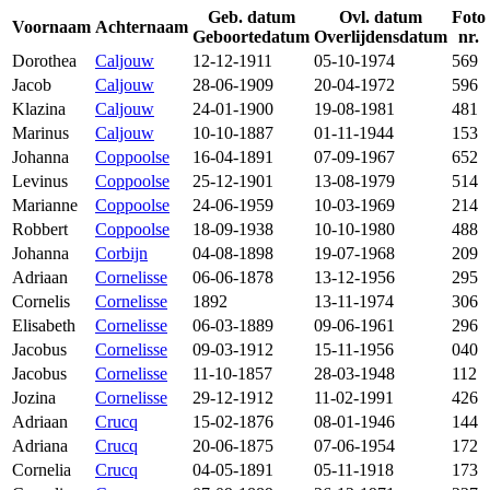
Geb. datum
Ovl. datum
Foto
Voornaam
Achternaam
Geboortedatum
Overlijdensdatum
nr.
Dorothea
Caljouw
12-12-1911
05-10-1974
569
Jacob
Caljouw
28-06-1909
20-04-1972
596
Klazina
Caljouw
24-01-1900
19-08-1981
481
Marinus
Caljouw
10-10-1887
01-11-1944
153
Johanna
Coppoolse
16-04-1891
07-09-1967
652
Levinus
Coppoolse
25-12-1901
13-08-1979
514
Marianne
Coppoolse
24-06-1959
10-03-1969
214
Robbert
Coppoolse
18-09-1938
10-10-1980
488
Johanna
Corbijn
04-08-1898
19-07-1968
209
Adriaan
Cornelisse
06-06-1878
13-12-1956
295
Cornelis
Cornelisse
1892
13-11-1974
306
Elisabeth
Cornelisse
06-03-1889
09-06-1961
296
Jacobus
Cornelisse
09-03-1912
15-11-1956
040
Jacobus
Cornelisse
11-10-1857
28-03-1948
112
Jozina
Cornelisse
29-12-1912
11-02-1991
426
Adriaan
Crucq
15-02-1876
08-01-1946
144
Adriana
Crucq
20-06-1875
07-06-1954
172
Cornelia
Crucq
04-05-1891
05-11-1918
173