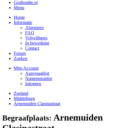
Graftombe.nl
Menu
Home
Informatie
Algemeen
FAQ
Vrijwilligers
In bewerking
Contact
Forum
Zoeken
Mijn Account
Aanvraaglijst
Namenmonitor
Inloggen
Zeeland
Middelburg
Arnemuiden Clasinastraat
Arnemuiden
Begraafplaats:
Clasinastraat