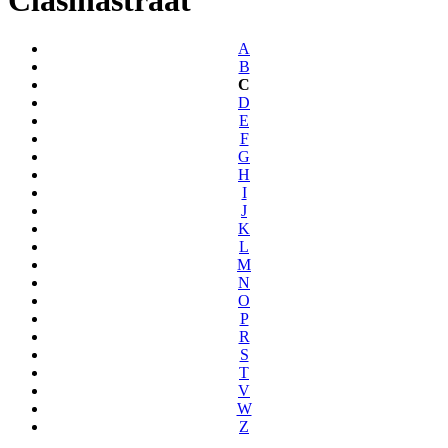
A
B
C
D
E
F
G
H
I
J
K
L
M
N
O
P
R
S
T
V
W
Z