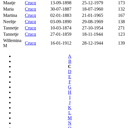
Maatje
Crucq
13-09-1898
25-12-1979
173
Maria
Crucq
30-07-1887
18-07-1960
132
Martina
Crucq
02-01-1883
21-01-1965
167
Neeltje
Crucq
03-09-1890
29-08-1969
138
Tannetje
Crucq
10-03-1874
27-10-1954
271
Tannetje
Crucq
27-01-1859
18-11-1944
123
Willemina
Crucq
16-01-1912
28-12-1944
139
M
A
B
C
D
E
F
G
H
I
J
K
L
M
N