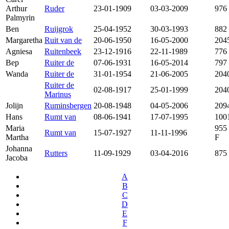
Arthur
Ruder
23-01-1909
03-03-2009
976
Palmyrin
Ben
Ruijgrok
25-04-1952
30-03-1993
882
Margaretha
Ruit van de
20-06-1950
16-05-2000
204
Agniesa
Ruitenbeek
23-12-1916
22-11-1989
776
Bep
Ruiter de
07-06-1931
16-05-2014
797
Wanda
Ruiter de
31-01-1954
21-06-2005
204
Ruiter de
02-08-1917
25-01-1999
204
Marinus
Jolijn
Ruminsbergen
20-08-1948
04-05-2006
209
Hans
Rumt van
08-06-1941
17-07-1995
100
Maria
955
Rumt van
15-07-1927
11-11-1996
Martha
F
Johanna
Rutters
11-09-1929
03-04-2016
875
Jacoba
A
B
C
D
E
F