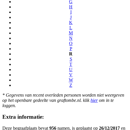
G
H
I
J
K
L
M
N
O
P
R
S
T
U
V
W
Z
* Gegevens van recent overleden personen worden niet weergeven
op het openbare gedeelte van graftombe.nl. klik
hier
om in te
loggen.
Extra informatie:
Deze begraafplaats bevat
956
namen, is geplaatst op
26/12/2017
en