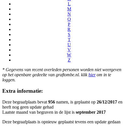
L
M
N
O
P
R
S
T
U
V
W
Z
* Gegevens van recent overleden personen worden niet weergeven
op het openbare gedeelte van graftombe.nl. klik
hier
om in te
loggen.
Extra informatie:
Deze begraafplaats bevat
956
namen, is geplaatst op
26/12/2017
en
heeft nog geen update gehad
Laatste maand van begraven in de lijst is
september 2017
Deze begraafplaats is opnieuw geplaatst tevens een update gedaan