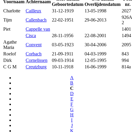
Voornaam
Achternaam
Geboortedatum
Overlijdensdatum
nr.
Charlotte
Cailleux
31-12-1919
13-05-1998
2027
926A
Tijm
Callenbach
22-02-1951
29-06-2013
2
Piet
Cappelle van
1401
Cisca
28-11-1956
22-08-2001
1494
Agathe
Convent
03-05-1923
30-04-2006
2095
Maria
Roelof
Corbach
21-09-1911
04-03-1999
843
Dirk
Cornelissen
09-03-1914
12-05-1995
994
C G M
Creutzburg
10-11-1918
16-06-1999
814a
A
B
C
D
E
F
G
H
I
J
K