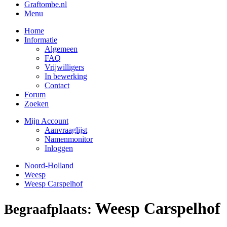
Graftombe.nl
Menu
Home
Informatie
Algemeen
FAQ
Vrijwilligers
In bewerking
Contact
Forum
Zoeken
Mijn Account
Aanvraaglijst
Namenmonitor
Inloggen
Noord-Holland
Weesp
Weesp Carspelhof
Weesp Carspelhof
Begraafplaats: