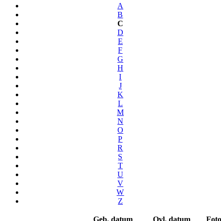
A
B
C
D
E
F
G
H
I
J
K
L
M
N
O
P
R
S
T
U
V
W
Z
Geb. datum
Ovl. datum
Fot