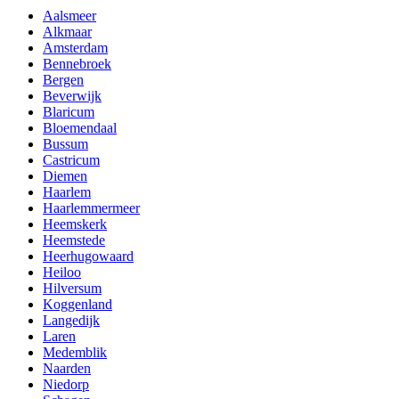
Aalsmeer
Alkmaar
Amsterdam
Bennebroek
Bergen
Beverwijk
Blaricum
Bloemendaal
Bussum
Castricum
Diemen
Haarlem
Haarlemmermeer
Heemskerk
Heemstede
Heerhugowaard
Heiloo
Hilversum
Koggenland
Langedijk
Laren
Medemblik
Naarden
Niedorp