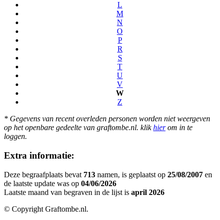
L
M
N
O
P
R
S
T
U
V
W
Z
* Gegevens van recent overleden personen worden niet weergeven
op het openbare gedeelte van graftombe.nl. klik
hier
om in te
loggen.
Extra informatie:
Deze begraafplaats bevat
713
namen, is geplaatst op
25/08/2007
en
de laatste update was op
04/06/2026
Laatste maand van begraven in de lijst is
april 2026
© Copyright Graftombe.nl.