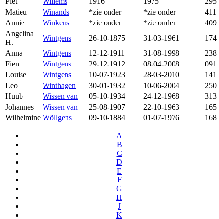
Piet
Willems
1916
1975
295
Matieu
Winands
*zie onder
*zie onder
411
Annie
Winkens
*zie onder
*zie onder
409
Angelina
Wintgens
26-10-1875
31-03-1961
174
H.
Anna
Wintgens
12-12-1911
31-08-1998
238
Fien
Wintgens
29-12-1912
08-04-2008
091
Louise
Wintgens
10-07-1923
28-03-2010
141
Leo
Winthagen
30-01-1932
10-06-2004
250
Huub
Wissen van
05-10-1934
24-12-1968
313
Johannes
Wissen van
25-08-1907
22-10-1963
165
Wilhelmine
Wöllgens
09-10-1884
01-07-1976
168
A
B
C
D
E
F
G
H
J
K