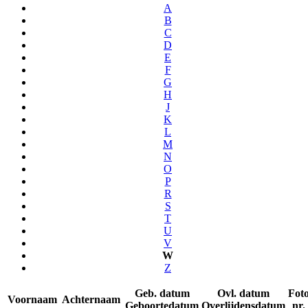
A
B
C
D
E
F
G
H
J
K
L
M
N
O
P
R
S
T
U
V
W
Z
Geb. datum
Ovl. datum
Fot
Voornaam
Achternaam
Geboortedatum
Overlijdensdatum
nr.