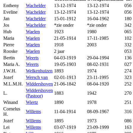
Entheny
Wachelder
13-12-1974
13-12-1974
056
Eveline
Wachelder
13-12-1974
13-12-1974
056
Jan
Wachelder
15-01-1912
16-04-1962
180
Jos
Wachelder
*zie onder
*zie onder
342
Hub
Waelen
1923
1980
065
Maria
Waelen
21-05-1914
17-11-1985
102
Pierre
Waelen
1918
2003
332
Rooske
Waelen
2 jaar
053
Bertin
Weerts
04-03-1919
29-04-1994
136
Maria A.
Weerts
19-05-1903
08-02-1931
027
J.W.H.
Welkenhuizen
1893
1974
274
Jozef
Wersch van
02-01-1913
23-11-1995
323
M.L.M.H.
Widdershoven
21-06-1842
08-04-1920
252
Widdershoven
L.
1883
1942
270
(Pastoor)
Winand
Wiertz
1890
1978
251
Cornelus
Willems
11-04-1914
08-09-1967
316
H.
Jozef
Willems
1895
1973
086
Lei
Willems
03-07-1919
23-09-1999
163