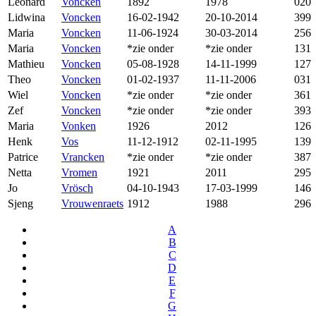
Leonard
Voncken
1892
1978
020
Lidwina
Voncken
16-02-1942
20-10-2014
399
Maria
Voncken
11-06-1924
30-03-2014
256
Maria
Voncken
*zie onder
*zie onder
131
Mathieu
Voncken
05-08-1928
14-11-1999
127
Theo
Voncken
01-02-1937
11-11-2006
031
Wiel
Voncken
*zie onder
*zie onder
361
Zef
Voncken
*zie onder
*zie onder
393
Maria
Vonken
1926
2012
126
Henk
Vos
11-12-1912
02-11-1995
139
Patrice
Vrancken
*zie onder
*zie onder
387
Netta
Vromen
1921
2011
295
Jo
Vrösch
04-10-1943
17-03-1999
146
Sjeng
Vrouwenraets
1912
1988
296
A
B
C
D
E
F
G