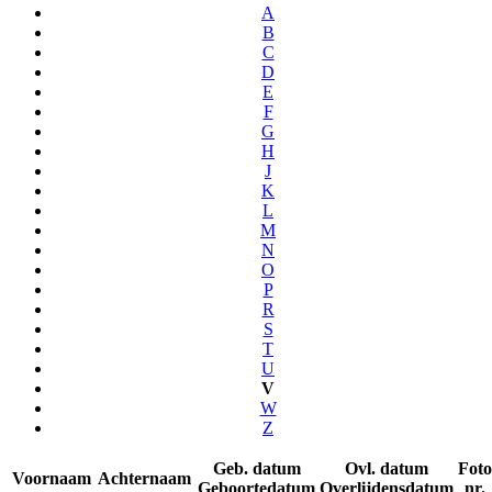
A
B
C
D
E
F
G
H
J
K
L
M
N
O
P
R
S
T
U
V
W
Z
Geb. datum
Ovl. datum
Foto
Voornaam
Achternaam
Geboortedatum
Overlijdensdatum
nr.