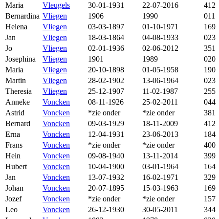
Maria
Vleugels
30-01-1931
22-07-2016
412
Bernardina
Vliegen
1906
1990
011
Helena
Vliegen
03-03-1897
01-10-1971
169
Jan
Vliegen
18-03-1864
04-08-1933
023
Jo
Vliegen
02-01-1936
02-06-2012
351
Josephina
Vliegen
1901
1989
020
Maria
Vliegen
20-10-1898
01-05-1958
190
Martin
Vliegen
28-02-1902
13-06-1964
023
Theresia
Vliegen
25-12-1907
11-02-1987
255
Anneke
Voncken
08-11-1926
25-02-2011
044
Astrid
Voncken
*zie onder
*zie onder
381
Bernard
Voncken
09-03-1929
18-11-2009
412
Erna
Voncken
12-04-1931
23-06-2013
184
Frans
Voncken
*zie onder
*zie onder
400
Hein
Voncken
09-08-1940
13-11-2014
399
Hubert
Voncken
10-04-1900
03-01-1964
164
Jan
Voncken
13-07-1932
16-02-1971
329
Johan
Voncken
20-07-1895
15-03-1963
169
Jozef
Voncken
*zie onder
*zie onder
157
Leo
Voncken
26-12-1930
30-05-2011
344