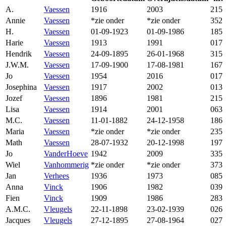
A.
Vaessen
1916
2003
215
Annie
Vaessen
*zie onder
*zie onder
352
H.
Vaessen
01-09-1923
01-09-1986
185
Harie
Vaessen
1913
1991
017
Hendrik
Vaessen
24-09-1895
26-01-1968
315
J.W.M.
Vaessen
17-09-1900
17-08-1981
167
Jo
Vaessen
1954
2016
017
Josephina
Vaessen
1917
2002
013
Jozef
Vaessen
1896
1981
215
Lisa
Vaessen
1914
2001
063
M.C.
Vaessen
11-01-1882
24-12-1958
186
Maria
Vaessen
*zie onder
*zie onder
235
Math
Vaessen
28-07-1932
20-12-1998
197
Jo
VanderHoeve
1942
2009
335
Wiel
Vanhommerig
*zie onder
*zie onder
373
Jan
Verhees
1936
1973
085
Anna
Vinck
1906
1982
039
Fien
Vinck
1909
1986
283
A.M.C.
Vleugels
22-11-1898
23-02-1939
026
Jacques
Vleugels
27-12-1895
27-08-1964
027