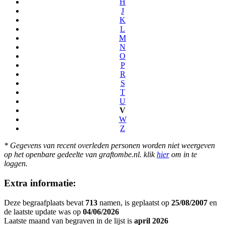
H
J
K
L
M
N
O
P
R
S
T
U
V
W
Z
* Gegevens van recent overleden personen worden niet weergeven
op het openbare gedeelte van graftombe.nl. klik
hier
om in te
loggen.
Extra informatie:
Deze begraafplaats bevat
713
namen, is geplaatst op
25/08/2007
en
de laatste update was op
04/06/2026
Laatste maand van begraven in de lijst is
april 2026