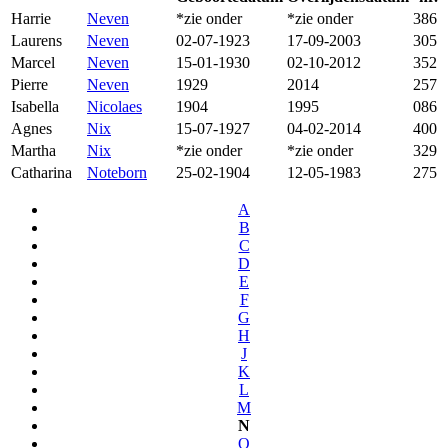
Harrie
Neven
*zie onder
*zie onder
386
Laurens
Neven
02-07-1923
17-09-2003
305
Marcel
Neven
15-01-1930
02-10-2012
352
Pierre
Neven
1929
2014
257
Isabella
Nicolaes
1904
1995
086
Agnes
Nix
15-07-1927
04-02-2014
400
Martha
Nix
*zie onder
*zie onder
329
Catharina
Noteborn
25-02-1904
12-05-1983
275
A
B
C
D
E
F
G
H
J
K
L
M
N
O