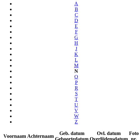
A
B
C
D
E
F
G
H
J
K
L
M
N
O
P
R
S
T
U
V
W
Z
Geb. datum
Ovl. datum
Foto
Voornaam
Achternaam
Geboortedatum
Overlijdensdatum
nr.