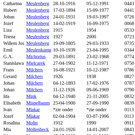
Catharina
Meulenberg
28-10-1916
05-12-1991
0443
Hubert
Meulenberg
17-03-1894
15-09-1977
0441
Johan
Meulenberg
24-01-1931
19-03-1997
0726
Jozef
Meulenberg
14-02-1919
16-09-1975
0068
Liza
Meulenberg
1915
1954
0533
Triena
Meulenberg
1927
2000
0723
Willem Jos
Meulenberg
19-09-1805
29-03-1933
0735
Emil
Meulenkamp
10-10-1939
23-04-1995
0344
G.A.
Michorius
29-03-1891
23-02-1968
0774
Stanislawa
Mielcarek
27-04-1902
11-12-1971
0750
Frans
Milchers
16-08-1921
10-12-1987
0786
Gerard
Milchers
1926
1938
0827
Johan
Milchers
04-12-1893
17-02-1976
0787
Johan
Milchers
11-12-1926
09-06-1969
0790
Ida
Mink
04-12-1940
21-11-2005
0832
Elisabeth
Mispelbaum
25-04-1900
27-09-1990
0839
Ivan
Mlakar
*zie onder
*zie onder
0113
Jozef
Mlakar
02-04-1904
03-07-1996
0113
Rosalina
Molin
1912
1990
0911
Mia
Möllenbeck
24-01-1926
14-01-2007
0843