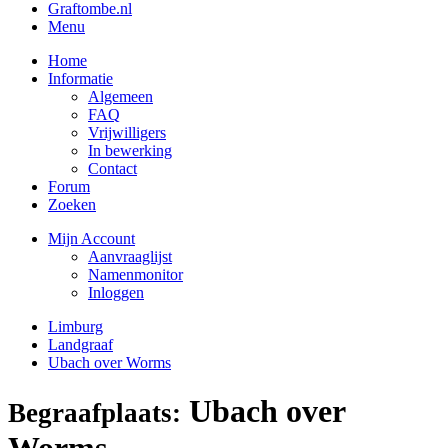
Graftombe.nl
Menu
Home
Informatie
Algemeen
FAQ
Vrijwilligers
In bewerking
Contact
Forum
Zoeken
Mijn Account
Aanvraaglijst
Namenmonitor
Inloggen
Limburg
Landgraaf
Ubach over Worms
Ubach over
Begraafplaats:
Worms