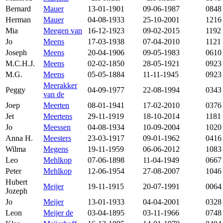
Bernard
Mauer
13-01-1901
09-06-1987
0848
Herman
Mauer
04-08-1933
25-10-2001
1216
Mia
Meegen van
16-12-1923
09-02-2015
1192
Jo
Meens
17-03-1938
07-04-2010
1121
Joseph
Meens
20-04-1906
09-05-1983
0610
M.C.H.J.
Meens
02-02-1850
28-05-1921
0923
M.G.
Meens
05-05-1884
11-11-1945
0923
Meerakker
Peggy
04-09-1977
22-08-1994
0343
van de
Joep
Meerten
08-01-1941
17-02-2010
0376
Jet
Meertens
29-11-1919
18-10-2014
1181
Jo
Meessen
04-08-1934
10-09-2004
1020
Anna H.
Meesters
23-03-1917
09-01-1962
0416
Wilma
Megens
19-11-1959
06-06-2012
1083
Leo
Mehlkop
07-06-1898
11-04-1949
0667
Peter
Mehlkop
12-06-1954
27-08-2007
1046
Hubert
Meijer
19-11-1915
20-07-1991
0064
Jozeph
Jo
Meijer
13-01-1933
04-04-2001
0328
Leon
Meijer de
03-04-1895
03-11-1966
0748