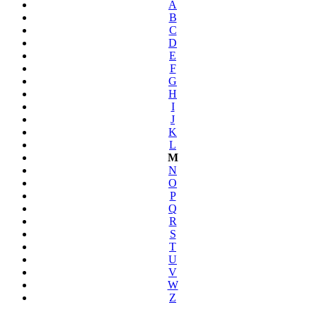
A
B
C
D
E
F
G
H
I
J
K
L
M
N
O
P
Q
R
S
T
U
V
W
Z