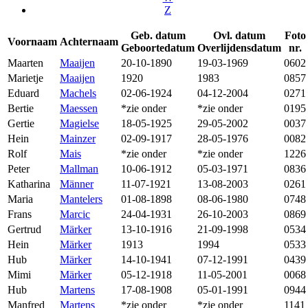
Z
Geb. datum
Ovl. datum
Foto
Voornaam
Achternaam
Geboortedatum
Overlijdensdatum
nr.
Maarten
Maaijen
20-10-1890
19-03-1969
0602
Marietje
Maaijen
1920
1983
0857
Eduard
Machels
02-06-1924
04-12-2004
0271
Bertie
Maessen
*zie onder
*zie onder
0195
Gertie
Magielse
18-05-1925
29-05-2002
0037
Hein
Mainzer
02-09-1917
28-05-1976
0082
Rolf
Mais
*zie onder
*zie onder
1226
Peter
Mallman
10-06-1912
05-03-1971
0836
Katharina
Männer
11-07-1921
13-08-2003
0261
Maria
Mantelers
01-08-1898
08-06-1980
0748
Frans
Marcic
24-04-1931
26-10-2003
0869
Gertrud
Märker
13-10-1916
21-09-1998
0534
Hein
Märker
1913
1994
0533
Hub
Märker
14-10-1941
07-12-1991
0439
Mimi
Märker
05-12-1918
11-05-2001
0068
Hub
Martens
17-08-1908
05-01-1991
0944
Manfred
Martens
*zie onder
*zie onder
1141