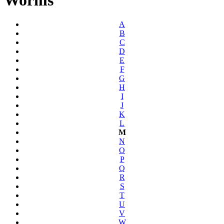
A
B
C
D
E
F
G
H
I
J
K
L
M
N
O
P
Q
R
S
T
U
V
W