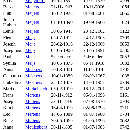
Klas
Meijerhoff
16-12-1895
14-01-1970
0404
Betsie
Meijers
21-11-1943
19-11-2006
1054
Hub
Meijers
16-02-1928
01-08-2001
0860
Johan
Meijers
01-10-1890
19-09-1966
1024
Hubert
Lenie
Meijers
30-06-1948
23-12-2002
0122
Fien
Meijs
05-07-1911
24-12-1963
0769
Joseph
Meijs
28-02-1916
22-12-1969
0853
Josephina
Meijs
04-06-1906
28-05-1991
0336
Paul
Meijs
*zie onder
*zie onder
0853
Sybilla
Meijs
10-05-1875
05-11-1918
1032
Anna
Melchers
20-08-1901
11-09-1970
0396
Catharina
Melchers
10-01-1889
02-02-1967
1038
Hubertina
Melchers
23-12-1877
14-03-1952
0739
Maria
Merkelbach
05-02-1919
16-12-2001
0282
Frans
Mertens
20-11-1912
06-01-1996
0161
Joseph
Mertens
23-11-1916
07-08-1970
0709
Karel
Mertens
16-04-1919
02-08-1998
0311
Leo
Mertens
18-06-1889
01-07-1980
0784
Renè
Mertens
30-05-1969
01-05-1996
0682
Anna
Meulenberg
30-11-1895
01-07-1983
0742