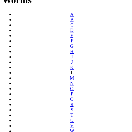
A
B
C
D
E
F
G
H
I
J
K
L
M
N
O
P
Q
R
S
T
U
V
W