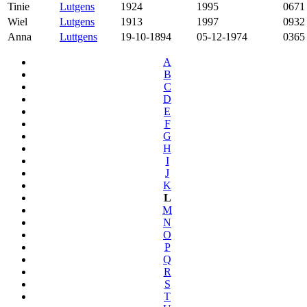
Tinie
Lutgens
1924
1995
0671
Wiel
Lutgens
1913
1997
0932
Anna
Luttgens
19-10-1894
05-12-1974
0365
A
B
C
D
E
F
G
H
I
J
K
L
M
N
O
P
Q
R
S
T