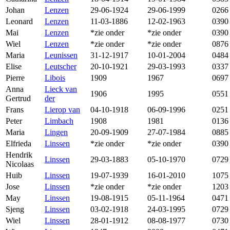
Johan
Lenzen
29-06-1924
29-06-1999
0266
Leonard
Lenzen
11-03-1886
12-02-1963
0390
Mai
Lenzen
*zie onder
*zie onder
0390
Wiel
Lenzen
*zie onder
*zie onder
0876
Maria
Leunissen
31-12-1917
10-01-2004
0484
Elise
Leutscher
20-10-1921
29-03-1993
0337
Pierre
Libois
1909
1967
0697
Anna
Lieck van
1906
1995
0551
Gertrud
der
Frans
Lierop van
04-10-1918
06-09-1996
0251
Peter
Limbach
1908
1981
0136
Maria
Lingen
20-09-1909
27-07-1984
0885
Elfrieda
Linssen
*zie onder
*zie onder
0390
Hendrik
Linssen
29-03-1883
05-10-1970
0729
Nicolaas
Huib
Linssen
19-07-1939
16-01-2010
1075
Jose
Linssen
*zie onder
*zie onder
1203
May
Linssen
19-08-1915
05-11-1964
0471
Sjeng
Linssen
03-02-1918
24-03-1995
0729
Wiel
Linssen
28-01-1912
08-08-1977
0730