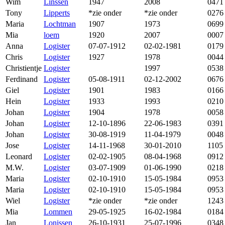
Wim
Linssen
1947
2008
0471
Tony
Lipperts
*zie onder
*zie onder
0276
Maria
Lochtman
1907
1973
0699
Mia
loem
1920
2007
0007
Anna
Logister
07-07-1912
02-02-1981
0179
Chris
Logister
1927
1978
0044
Christientje
Logister
1997
0538
Ferdinand
Logister
05-08-1911
02-12-2002
0676
Giel
Logister
1901
1983
0166
Hein
Logister
1933
1993
0210
Johan
Logister
1904
1978
0058
Johan
Logister
12-10-1896
22-06-1983
0391
Johan
Logister
30-08-1919
11-04-1979
0048
Jose
Logister
14-11-1968
30-01-2010
1105
Leonard
Logister
02-02-1905
08-04-1968
0912
M.W.
Logister
03-07-1909
01-06-1990
0218
Maria
Logister
02-10-1910
15-05-1984
0953
Maria
Logister
02-10-1910
15-05-1984
0953
Wiel
Logister
*zie onder
*zie onder
1243
Mia
Lommen
29-05-1925
16-02-1984
0184
Jan
Lonissen
26-10-1931
25-07-1996
0348