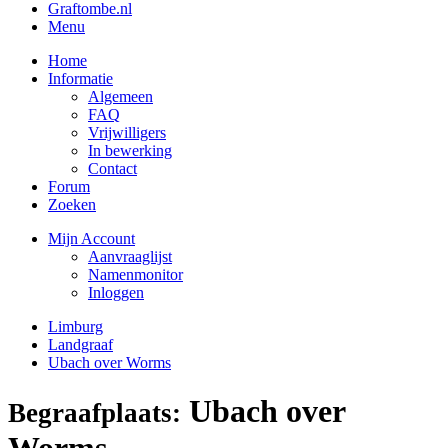
Graftombe.nl
Menu
Home
Informatie
Algemeen
FAQ
Vrijwilligers
In bewerking
Contact
Forum
Zoeken
Mijn Account
Aanvraaglijst
Namenmonitor
Inloggen
Limburg
Landgraaf
Ubach over Worms
Ubach over
Begraafplaats:
Worms