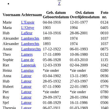
Z
Geb. datum
Ovl. datum
Foto
Voornaam
Achternaam
Geboortedatum
Overlijdensdatum
nr.
Marie
L'Espoir
04-04-1916
12-01-1977
0124
Maria
L\'Ortye
1903
1994
0405
Hub
Lafleur
14-10-1916
28-06-2001
0010
Alexander
Lambrechts
1893
1974
1037
Alexander
Lambrechts
1893
1974
1037
Annie
Lambreechts
17-12-1922
06-01-1993
0875
Theo
Lamers
17-11-1899
10-06-1980
0132
Sophie
Lang de
05-06-1928
01-03-2010
1135
Riet
Langerak
12-03-1939
02-04-2009
1042
Heinz
Langius
*zie onder
*zie onder
0280
Anna
Latour
03-04-1902
13-11-1985
0936
Hub
Latour
28-05-1932
27-03-1997
0506
Hubert
Latour
07-11-1900
22-01-1985
0779
Piet
Latour
*zie onder
*zie onder
0780
Roy
Latour
29-09-1972
28-01-1994
0780
Sjef
Latour
01-08-1929
16-11-1986
0506
Theresia
Latour
06-07-1911
01-03-1969
1040