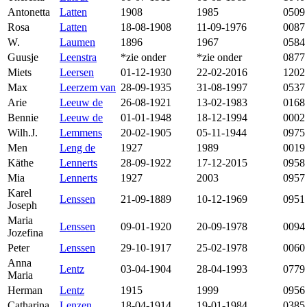
Antonetta
Latten
1908
1985
0509
Rosa
Latten
18-08-1908
11-09-1976
0087
W.
Laumen
1896
1967
0584
Guusje
Leenstra
*zie onder
*zie onder
0877
Miets
Leersen
01-12-1930
22-02-2016
1202
Max
Leerzem van
28-09-1935
31-08-1997
0537
Arie
Leeuw de
26-08-1921
13-02-1983
0168
Bennie
Leeuw de
01-01-1948
18-12-1994
0002
Wilh.J.
Lemmens
20-02-1905
05-11-1944
0975
Men
Leng de
1927
1989
0019
Käthe
Lennerts
28-09-1922
17-12-2015
0958
Mia
Lennerts
1927
2003
0957
Karel
Lenssen
21-09-1889
10-12-1969
0951
Joseph
Maria
Lenssen
09-01-1920
20-09-1978
0094
Jozefina
Peter
Lenssen
29-10-1917
25-02-1978
0060
Anna
Lentz
03-04-1904
28-04-1993
0779
Maria
Herman
Lentz
1915
1999
0956
Catharina
Lenzen
18-04-1914
19-01-1984
0385