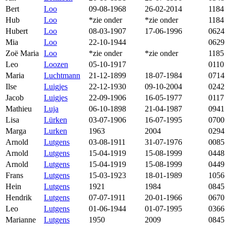
Bert
Loo
09-08-1968
26-02-2014
1184
Hub
Loo
*zie onder
*zie onder
1184
Hubert
Loo
08-03-1907
17-06-1996
0624
Mia
Loo
22-10-1944
0629
Zoë Maria
Loo
*zie onder
*zie onder
1185
Leo
Loozen
05-10-1917
0110
Maria
Luchtmann
21-12-1899
18-07-1984
0714
Ilse
Luigjes
22-12-1930
09-10-2004
0242
Jacob
Luigjes
22-09-1906
16-05-1977
0117
Mathieu
Luja
06-10-1898
21-04-1987
0941
Lisa
Lürken
03-07-1906
16-07-1995
0700
Marga
Lurken
1963
2004
0294
Arnold
Lutgens
03-08-1911
31-07-1976
0085
Arnold
Lutgens
15-04-1919
15-08-1999
0448
Arnold
Lutgens
15-04-1919
15-08-1999
0449
Frans
Lutgens
15-03-1923
18-01-1989
1056
Hein
Lutgens
1921
1984
0845
Hendrik
Lutgens
07-07-1911
20-01-1966
0670
Leo
Lutgens
01-06-1944
01-07-1995
0366
Marianne
Lutgens
1950
2009
0845