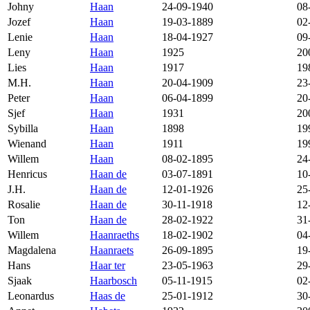
Johny
Haan
24-09-1940
08
Jozef
Haan
19-03-1889
02
Lenie
Haan
18-04-1927
09
Leny
Haan
1925
20
Lies
Haan
1917
19
M.H.
Haan
20-04-1909
23
Peter
Haan
06-04-1899
20
Sjef
Haan
1931
20
Sybilla
Haan
1898
19
Wienand
Haan
1911
19
Willem
Haan
08-02-1895
24
Henricus
Haan de
03-07-1891
10
J.H.
Haan de
12-01-1926
25
Rosalie
Haan de
30-11-1918
12
Ton
Haan de
28-02-1922
31
Willem
Haanraeths
18-02-1902
04
Magdalena
Haanraets
26-09-1895
19
Hans
Haar ter
23-05-1963
29
Sjaak
Haarbosch
05-11-1915
02
Leonardus
Haas de
25-01-1912
30