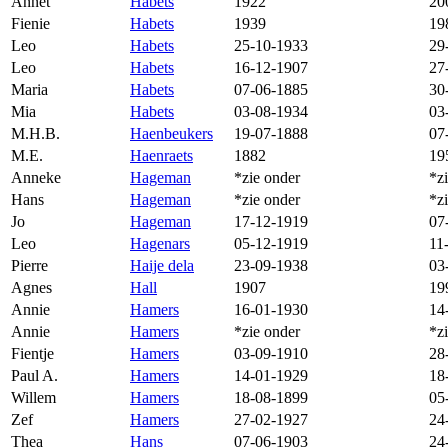
Annet
Habets
1922
20
Fienie
Habets
1939
19
Leo
Habets
25-10-1933
29
Leo
Habets
16-12-1907
27
Maria
Habets
07-06-1885
30
Mia
Habets
03-08-1934
03
M.H.B.
Haenbeukers
19-07-1888
07
M.E.
Haenraets
1882
19
Anneke
Hageman
*zie onder
*z
Hans
Hageman
*zie onder
*z
Jo
Hageman
17-12-1919
07
Leo
Hagenars
05-12-1919
11
Pierre
Haije dela
23-09-1938
03
Agnes
Hall
1907
19
Annie
Hamers
16-01-1930
14
Annie
Hamers
*zie onder
*z
Fientje
Hamers
03-09-1910
28
Paul A.
Hamers
14-01-1929
18
Willem
Hamers
18-08-1899
05
Zef
Hamers
27-02-1927
24
Thea
Hans
07-06-1903
24