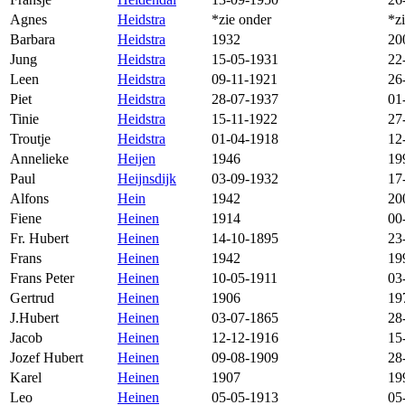
Agnes
Heidstra
*zie onder
*z
Barbara
Heidstra
1932
20
Jung
Heidstra
15-05-1931
22
Leen
Heidstra
09-11-1921
26
Piet
Heidstra
28-07-1937
01
Tinie
Heidstra
15-11-1922
27
Troutje
Heidstra
01-04-1918
12
Annelieke
Heijen
1946
19
Paul
Heijnsdijk
03-09-1932
17
Alfons
Hein
1942
20
Fiene
Heinen
1914
00
Fr. Hubert
Heinen
14-10-1895
23
Frans
Heinen
1942
19
Frans Peter
Heinen
10-05-1911
03
Gertrud
Heinen
1906
19
J.Hubert
Heinen
03-07-1865
28
Jacob
Heinen
12-12-1916
15
Jozef Hubert
Heinen
09-08-1909
28
Karel
Heinen
1907
19
Leo
Heinen
05-05-1913
05