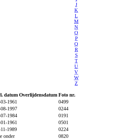
J
K
L
M
N
O
P
Q
R
S
T
U
V
W
Z
l. datum
Overlijdensdatum
Foto nr.
-03-1961
0499
-08-1997
0244
-07-1984
0191
-01-1961
0501
-11-1989
0224
ie onder
0820