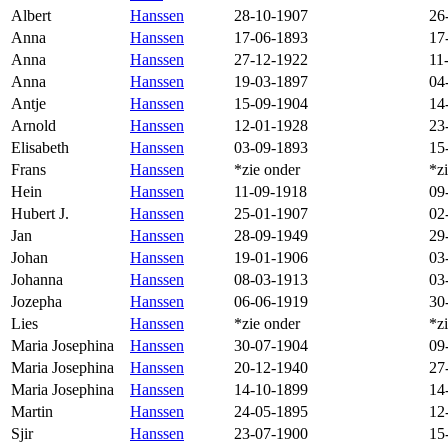
Albert
Hanssen
28-10-1907
26
Anna
Hanssen
17-06-1893
17
Anna
Hanssen
27-12-1922
11
Anna
Hanssen
19-03-1897
04
Antje
Hanssen
15-09-1904
14
Arnold
Hanssen
12-01-1928
23
Elisabeth
Hanssen
03-09-1893
15
Frans
Hanssen
*zie onder
*z
Hein
Hanssen
11-09-1918
09
Hubert J.
Hanssen
25-01-1907
02
Jan
Hanssen
28-09-1949
29
Johan
Hanssen
19-01-1906
03
Johanna
Hanssen
08-03-1913
03
Jozepha
Hanssen
06-06-1919
30
Lies
Hanssen
*zie onder
*z
Maria Josephina
Hanssen
30-07-1904
09
Maria Josephina
Hanssen
20-12-1940
27
Maria Josephina
Hanssen
14-10-1899
14
Martin
Hanssen
24-05-1895
12
Sjir
Hanssen
23-07-1900
15