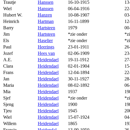
Trautje
Hanssen
16-10-1915
13
Wiel
Hanssen
06-04-1916
22
Hubert W.
Hanzen
10-08-1907
03
Heinrich
Hartman
16-11-1899
12
Barry
Hartsteen
1979
00
Jim
Hartsteen
*zie onder
*z
Els
Haselier
*zie onder
*z
Paul
Heerings
23-01-1911
26
Jozef
Hees van
02-06-1909
23
A.E.
Heidendael
19-11-1912
27
Clara
Heidendael
02-01-1904
15
Frans
Heidendael
12-04-1894
22
Jan
Heidendael
30-11-1927
28
Maria
Heidendael
08-02-1892
06
Mia
Heidendael
1937
19
Sjef
Heidendael
*zie onder
*z
Sjeng
Heidendael
1900
19
Tjeu
Heidendael
1945
20
Wiel
Heidendael
15-07-1924
04
Willem
Heidendael
1865
19
Fransje
Heidendal
13-09-1950
26