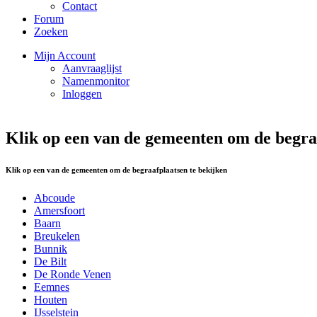
Contact
Forum
Zoeken
Mijn Account
Aanvraaglijst
Namenmonitor
Inloggen
Klik op een van de gemeenten om de begraa
Klik op een van de gemeenten om de begraafplaatsen te bekijken
Abcoude
Amersfoort
Baarn
Breukelen
Bunnik
De Bilt
De Ronde Venen
Eemnes
Houten
IJsselstein