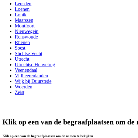
Leusden
Loenen
Lopik
Maarssen
Montfoort
Nieuwegein
Renswoude
Rhenen
Soest
Stichtse Vecht
Utrecht
Utrechtse Heuvelrug
Veenendaal
Vijfheerenlanden
Wijk bij Duurstede
Woerden
Zeist
Klik op een van de begraafplaatsen om de
Klik op een van de begraafplaatsen om de namen te bekijken