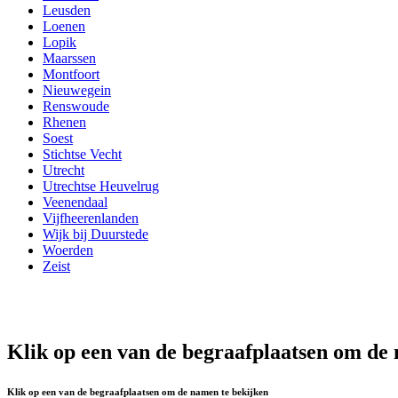
Leusden
Loenen
Lopik
Maarssen
Montfoort
Nieuwegein
Renswoude
Rhenen
Soest
Stichtse Vecht
Utrecht
Utrechtse Heuvelrug
Veenendaal
Vijfheerenlanden
Wijk bij Duurstede
Woerden
Zeist
Klik op een van de begraafplaatsen om de
Klik op een van de begraafplaatsen om de namen te bekijken