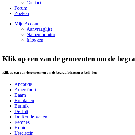
Contact
Forum
Zoeken
Mijn Account
Aanvraaglijst
Namenmonitor
Inloggen
Klik op een van de gemeenten om de begraa
Klik op een van de gemeenten om de begraafplaatsen te bekijken
Abcoude
Amersfoort
Baarn
Breukelen
Bunnik
De Bilt
De Ronde Venen
Eemnes
Houten
IJsselstein