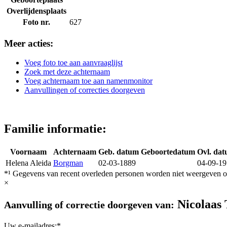
Overlijdensplaats
Foto nr.
627
Meer acties:
Voeg foto toe aan aanvraaglijst
Zoek met deze achternaam
Voeg achternaam toe aan namenmonitor
Aanvullingen of correcties doorgeven
Familie informatie:
Voornaam
Achternaam
Geb. datum
Geboortedatum
Ovl. da
Helena Aleida
Borgman
02-03-1889
04-09-1
*¹ Gegevens van recent overleden personen worden niet weergeven op
×
Nicolaas
Aanvulling of correctie doorgeven van:
Uw e-mailadres:*