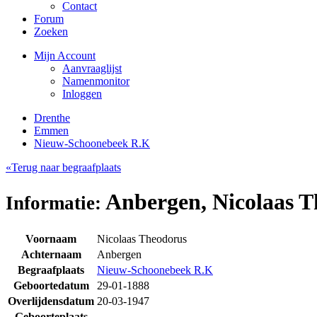
Contact
Forum
Zoeken
Mijn Account
Aanvraaglijst
Namenmonitor
Inloggen
Drenthe
Emmen
Nieuw-Schoonebeek R.K
«Terug naar begraafplaats
Anbergen, Nicolaas T
Informatie:
Voornaam
Nicolaas Theodorus
Achternaam
Anbergen
Begraafplaats
Nieuw-Schoonebeek R.K
Geboortedatum
29-01-1888
Overlijdensdatum
20-03-1947
Geboorteplaats