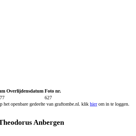
tum
Overlijdensdatum
Foto nr.
977
627
 het openbare gedeelte van graftombe.nl. klik
hier
om in te loggen.
 Theodorus Anbergen