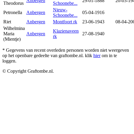
Anbergen
29-01-1888
20-03-19
Theodorus
Schoonebe...
Nieuw-
Petronella
Anbergen
05-04-1916
Schoonebe...
Riet
Anbergen
Montfoort rk
23-06-1943
08-04-20
Wilhelmina
Klazienaveen
Maria
Anbergen
27-08-1940
rk
(Mientje)
* Gegevens van recent overleden personen worden niet weergeven
op het openbare gedeelte van graftombe.nl. klik
hier
om in te
loggen.
© Copyright Graftombe.nl.