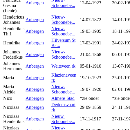
Francisca
Nieuw-
Anbergen
12-04-1923
20-02-19
Gesina
Schoonebe...
(Lenie)
Hendericus
Nieuw-
Anbergen
14-07-1872
14-01-19
Johannes
Schoonebe...
Henderikus
Nieuw-
Anbergen
19-03-1905
18-11-19
Th.J.
Schoonebe...
Hilversum St
Hendrika
Anbergen
17-03-1901
24-02-19
Ba...
Johannes
Nieuw-
Anbergen
21-04-1868
06-01-19
Frederikus
Schoonebe...
Johannes
Anbergen
Weiteveen rk
05-01-1910
13-07-19
Hermanus
Klazienaveen
Maria
Anbergen
19-10-1923
25-01-19
rk
Maria
Nieuw-
Anbergen
19-07-1920
02-01-19
Aleida
Schoonebe...
Nico
Anbergen
Almere-Stad
*zie onder
*zie onde
Dedemsvaart
Nicolaas
Anbergen
29-09-1859
24-11-19
rk
Nicolaas
Nieuw-
Anbergen
17-11-1917
27-11-19
Henderikus
Schoonebe...
Nicolaas
Nieuw-