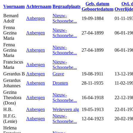
Geb. datum
Ovl. 
Voornaam
Achternaam
Begraafplaats
Geboortedatum
Overlijd
Bernard
Nieuw-
Anbergen
19-09-1884
01-11-19
Adolf
Schoonebe...
Fenna
Nieuw-
Gezina
Anbergen
27-04-1899
06-01-19
Schoonebe...
Maria
Fenna
Nieuw-
Gezina
Anbergen
27-04-1899
06-01-19
Schoonebe...
Maria
Franciscus
Nieuw-
Anbergen
Maria
Schoonebe...
Gerardus B
Anbergen
Grave
19-08-1911
13-12-19
Gerardus
Anbergen
Dronten
28-11-1935
11-02-19
Johannes
Gezina
Nieuw-
Theodora
Anbergen
16-04-1918
22-12-19
Schoonebe...
(Dora)
H.B.
Anbergen
Weiteveen alg
19-05-1913
22-01-19
H.F.G.
Nieuw-
Anbergen
12-04-1923
20-02-19
(Lenie)
Schoonebe...
Helena