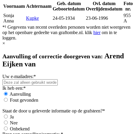
Geb. datum
Ovl. datum
Foto
Voornaam
Achternaam
Geboortedatum
Overlijdensdatum
nr.
Sonja
955
Kupke
24-05-1934
23-06-1996
Anna
A
*¹ Gegevens van recent overleden personen worden niet weergeven
op het openbare gedeelte van graftombe.nl. klik
hier
om in te
loggen.
×
Arend
Aanvulling of correctie doorgeven van:
Eijken van
Uw e-mailadres:*
Ik heb een:*
Aanvulling
Fout gevonden
Staat de door u geleverde informatie op de grafsteen?*
Ja
Nee
Onbekend