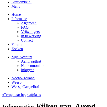
Graftombe.nl
Menu
Home
Informatie
Algemeen
FAQ
Vrijwilligers
In bewerking
Contact
Forum
Zoeken
Mijn Account
Aanvraaglijst
Namenmonitor
Inloggen
Noord-Holland
Weesp
Weesp Carspelhof
«Terug naar begraafplaats
Eijken van, Arend
Informatie: