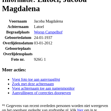
Magdalena
Voornaam
Jacoba Magdalena
Achternaam
Latoel
Begraafplaats
Weesp Carspelhof
Geboortedatum
24-01-1937
Overlijdensdatum
03-01-2012
Geboorteplaats
Overlijdensplaats
Foto nr.
926G 1
Meer acties:
Voeg foto toe aan aanvraaglijst
Zoek met deze achternaam
Voeg achternaam toe aan namenmonitor
Aanvullingen of correcties doorgeven
*¹ Gegevens van recent overleden personen worden niet weergeven
op het openbare gedeelte van graftombe.nl. klik
hier
om in te