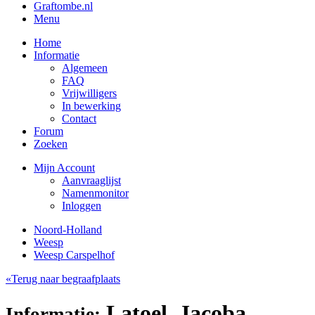
Graftombe.nl
Menu
Home
Informatie
Algemeen
FAQ
Vrijwilligers
In bewerking
Contact
Forum
Zoeken
Mijn Account
Aanvraaglijst
Namenmonitor
Inloggen
Noord-Holland
Weesp
Weesp Carspelhof
«Terug naar begraafplaats
Latoel, Jacoba
Informatie: