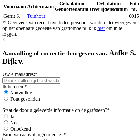
Geb. datum
Ovl. datum
Foto
Voornaam
Achternaam
Geboortedatum
Overlijdensdatum
nr.
Gerrit S.
Tuinhout
0015
*¹ Gegevens van recent overleden personen worden niet weergeven
op het openbare gedeelte van graftombe.nl. klik
hier
om in te
loggen.
×
Aafke S.
Aanvulling of correctie doorgeven van:
Dijk v.
Uw e-mailadres:*
Ik heb een:*
Aanvulling
Fout gevonden
Staat de door u geleverde informatie op de grafsteen?*
Ja
Nee
Onbekend
Bron van aanvulling/correctie: *