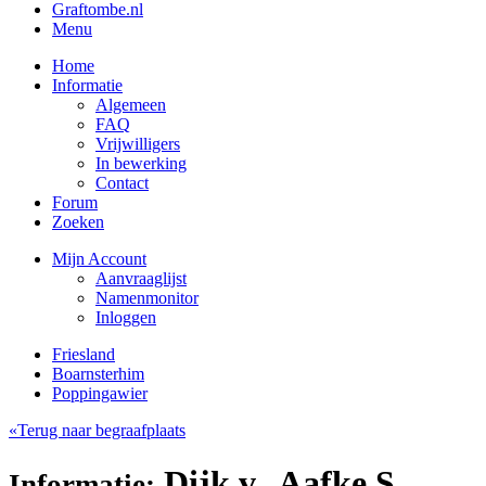
Graftombe.nl
Menu
Home
Informatie
Algemeen
FAQ
Vrijwilligers
In bewerking
Contact
Forum
Zoeken
Mijn Account
Aanvraaglijst
Namenmonitor
Inloggen
Friesland
Boarnsterhim
Poppingawier
«Terug naar begraafplaats
Dijk v., Aafke S.
Informatie: