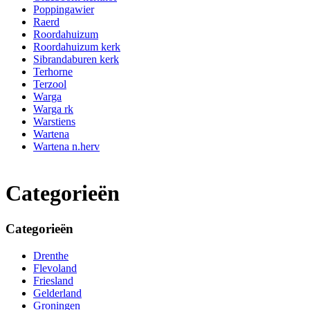
Poppingawier
Raerd
Roordahuizum
Roordahuizum kerk
Sibrandaburen kerk
Terhorne
Terzool
Warga
Warga rk
Warstiens
Wartena
Wartena n.herv
Categorieën
Categorieën
Drenthe
Flevoland
Friesland
Gelderland
Groningen