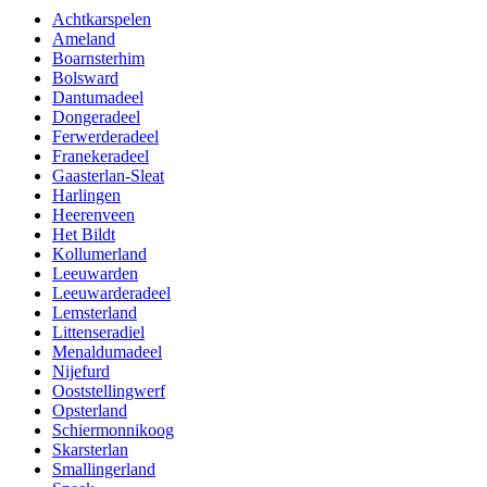
Achtkarspelen
Ameland
Boarnsterhim
Bolsward
Dantumadeel
Dongeradeel
Ferwerderadeel
Franekeradeel
Gaasterlan-Sleat
Harlingen
Heerenveen
Het Bildt
Kollumerland
Leeuwarden
Leeuwarderadeel
Lemsterland
Littenseradiel
Menaldumadeel
Nijefurd
Ooststellingwerf
Opsterland
Schiermonnikoog
Skarsterlan
Smallingerland