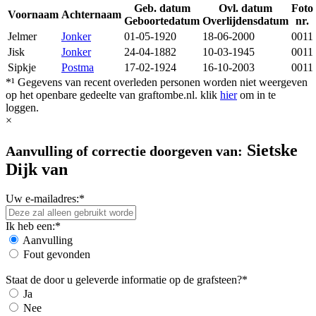
Geb. datum
Ovl. datum
Foto
Voornaam
Achternaam
Geboortedatum
Overlijdensdatum
nr.
Jelmer
Jonker
01-05-1920
18-06-2000
0011
Jisk
Jonker
24-04-1882
10-03-1945
0011
Sipkje
Postma
17-02-1924
16-10-2003
0011
*¹ Gegevens van recent overleden personen worden niet weergeven
op het openbare gedeelte van graftombe.nl. klik
hier
om in te
loggen.
×
Sietske
Aanvulling of correctie doorgeven van:
Dijk van
Uw e-mailadres:*
Ik heb een:*
Aanvulling
Fout gevonden
Staat de door u geleverde informatie op de grafsteen?*
Ja
Nee