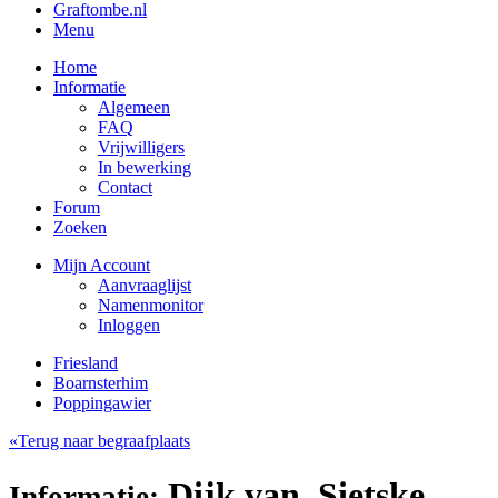
Graftombe.nl
Menu
Home
Informatie
Algemeen
FAQ
Vrijwilligers
In bewerking
Contact
Forum
Zoeken
Mijn Account
Aanvraaglijst
Namenmonitor
Inloggen
Friesland
Boarnsterhim
Poppingawier
«Terug naar begraafplaats
Dijk van, Sietske
Informatie: