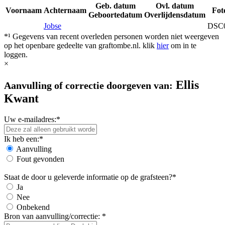
Geb. datum
Ovl. datum
Voornaam
Achternaam
Fot
Geboortedatum
Overlijdensdatum
Jobse
DSC
*¹ Gegevens van recent overleden personen worden niet weergeven
op het openbare gedeelte van graftombe.nl. klik
hier
om in te
loggen.
×
Ellis
Aanvulling of correctie doorgeven van:
Kwant
Uw e-mailadres:*
Ik heb een:*
Aanvulling
Fout gevonden
Staat de door u geleverde informatie op de grafsteen?*
Ja
Nee
Onbekend
Bron van aanvulling/correctie: *