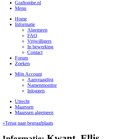
Graftombe.nl
Menu
Home
Informatie
Algemeen
FAQ
Vrijwilligers
In bewerking
Contact
Forum
Zoeken
Mijn Account
Aanvraaglijst
Namenmonitor
Inloggen
Utrecht
Maarssen
Maarssen algemeen
«Terug naar begraafplaats
Kwant, Ellis
Informatie: