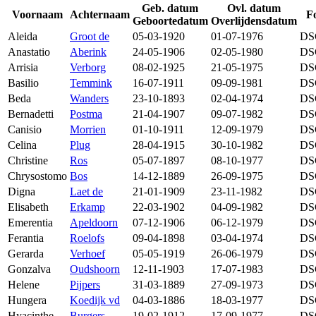
Geb. datum
Ovl. datum
Voornaam
Achternaam
Fo
Geboortedatum
Overlijdensdatum
Aleida
Groot de
05-03-1920
01-07-1976
DS
Anastatio
Aberink
24-05-1906
02-05-1980
DS
Arrisia
Verborg
08-02-1925
21-05-1975
DS
Basilio
Temmink
16-07-1911
09-09-1981
DS
Beda
Wanders
23-10-1893
02-04-1974
DS
Bernadetti
Postma
21-04-1907
09-07-1982
DS
Canisio
Morrien
01-10-1911
12-09-1979
DS
Celina
Plug
28-04-1915
30-10-1982
DS
Christine
Ros
05-07-1897
08-10-1977
DS
Chrysostomo
Bos
14-12-1889
26-09-1975
DS
Digna
Laet de
21-01-1909
23-11-1982
DS
Elisabeth
Erkamp
22-03-1902
04-09-1982
DS
Emerentia
Apeldoorn
07-12-1906
06-12-1979
DS
Ferantia
Roelofs
09-04-1898
03-04-1974
DS
Gerarda
Verhoef
05-05-1919
26-06-1979
DS
Gonzalva
Oudshoorn
12-11-1903
17-07-1983
DS
Helene
Pijpers
31-03-1889
27-09-1973
DS
Hungera
Koedijk vd
04-03-1886
18-03-1977
DS
Hyacinthe
Burgers
19-02-1912
17-09-1977
DS