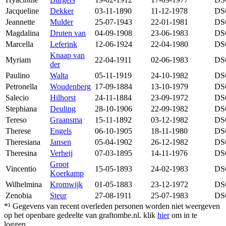
Jacqueline
Dekker
03-11-1890
11-12-1978
DS
Jeannette
Mulder
25-07-1943
22-01-1981
DS
Magdalina
Druten van
04-09-1908
23-06-1983
DS
Marcella
Leferink
12-06-1924
22-04-1980
DS
Knaap van
Myriam
22-04-1911
02-06-1983
DS
der
Paulino
Walta
05-11-1919
24-10-1982
DS
Petronella
Woudenberg
17-09-1884
13-10-1979
DS
Salecio
Hilhorst
24-11-1884
23-09-1972
DS
Stephiana
Deuling
28-10-1906
22-09-1982
DS
Tereso
Graansma
15-11-1892
03-12-1982
DS
Therese
Engels
06-10-1905
18-11-1980
DS
Theresiana
Jansen
05-04-1902
26-12-1982
DS
Theresina
Verheij
07-03-1895
14-11-1976
DS
Groot
Vincentio
15-05-1893
24-02-1983
DS
Koerkamp
Wilhelmina
Kromwijk
01-05-1883
23-12-1972
DS
Zenobia
Steur
27-08-1911
25-07-1983
DS
*¹ Gegevens van recent overleden personen worden niet weergeven
op het openbare gedeelte van graftombe.nl. klik
hier
om in te
loggen.