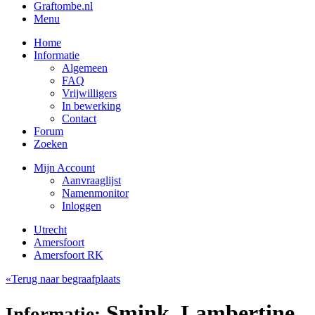
Graftombe.nl
Menu
Home
Informatie
Algemeen
FAQ
Vrijwilligers
In bewerking
Contact
Forum
Zoeken
Mijn Account
Aanvraaglijst
Namenmonitor
Inloggen
Utrecht
Amersfoort
Amersfoort RK
«Terug naar begraafplaats
Smink, Lambertine
Informatie: