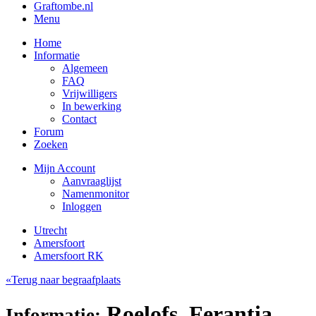
Graftombe.nl
Menu
Home
Informatie
Algemeen
FAQ
Vrijwilligers
In bewerking
Contact
Forum
Zoeken
Mijn Account
Aanvraaglijst
Namenmonitor
Inloggen
Utrecht
Amersfoort
Amersfoort RK
«Terug naar begraafplaats
Roelofs, Ferantia
Informatie: