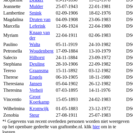
Jeannette
Mulder
25-07-1943
22-01-1981
DS
Lambertine
Smink
02-09-1906
18-02-1976
DS
Magdalina
Druten van
04-09-1908
23-06-1983
DS
Marcella
Leferink
12-06-1924
22-04-1980
DS
Knaap van
Myriam
22-04-1911
02-06-1983
DS
der
Paulino
Walta
05-11-1919
24-10-1982
DS
Petronella
Woudenberg
17-09-1884
13-10-1979
DS
Salecio
Hilhorst
24-11-1884
23-09-1972
DS
Stephiana
Deuling
28-10-1906
22-09-1982
DS
Tereso
Graansma
15-11-1892
03-12-1982
DS
Therese
Engels
06-10-1905
18-11-1980
DS
Theresiana
Jansen
05-04-1902
26-12-1982
DS
Theresina
Verheij
07-03-1895
14-11-1976
DS
Groot
Vincentio
15-05-1893
24-02-1983
DS
Koerkamp
Wilhelmina
Kromwijk
01-05-1883
23-12-1972
DS
Zenobia
Steur
27-08-1911
25-07-1983
DS
*¹ Gegevens van recent overleden personen worden niet weergeven
op het openbare gedeelte van graftombe.nl. klik
hier
om in te
loggen.