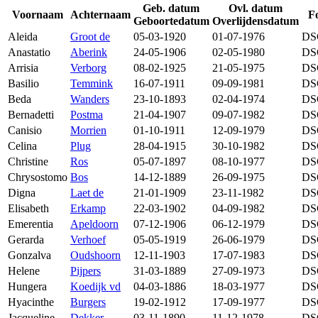
Geb. datum
Ovl. datum
Voornaam
Achternaam
Fo
Geboortedatum
Overlijdensdatum
Aleida
Groot de
05-03-1920
01-07-1976
DS
Anastatio
Aberink
24-05-1906
02-05-1980
DS
Arrisia
Verborg
08-02-1925
21-05-1975
DS
Basilio
Temmink
16-07-1911
09-09-1981
DS
Beda
Wanders
23-10-1893
02-04-1974
DS
Bernadetti
Postma
21-04-1907
09-07-1982
DS
Canisio
Morrien
01-10-1911
12-09-1979
DS
Celina
Plug
28-04-1915
30-10-1982
DS
Christine
Ros
05-07-1897
08-10-1977
DS
Chrysostomo
Bos
14-12-1889
26-09-1975
DS
Digna
Laet de
21-01-1909
23-11-1982
DS
Elisabeth
Erkamp
22-03-1902
04-09-1982
DS
Emerentia
Apeldoorn
07-12-1906
06-12-1979
DS
Gerarda
Verhoef
05-05-1919
26-06-1979
DS
Gonzalva
Oudshoorn
12-11-1903
17-07-1983
DS
Helene
Pijpers
31-03-1889
27-09-1973
DS
Hungera
Koedijk vd
04-03-1886
18-03-1977
DS
Hyacinthe
Burgers
19-02-1912
17-09-1977
DS
Jacqueline
Dekker
03-11-1890
11-12-1978
DS