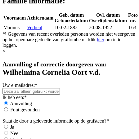
Familie informatie:
Geb. datum
Ovl. datum
Foto
Voornaam
Achternaam
Geboortedatum
Overlijdensdatum
nr.
Marinus
Verheul
10-02-1882
20-08-1952
T63
*¹ Gegevens van recent overleden personen worden niet weergeven
op het openbare gedeelte van graftombe.nl. klik
hier
om in te
loggen.
×
Aanvulling of correctie doorgeven van:
Wilhelmina Cornelia Oort v.d.
Uw e-mailadres:*
Ik heb een:*
Aanvulling
Fout gevonden
Staat de door u geleverde informatie op de grafsteen?*
Ja
Nee