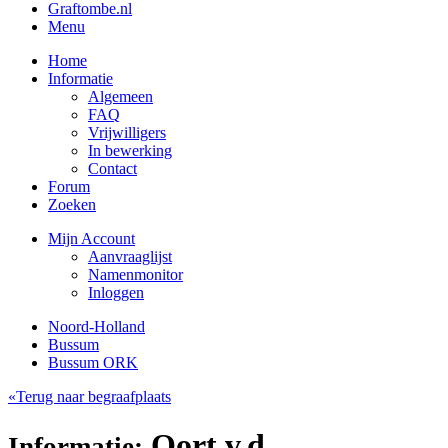
Graftombe.nl
Menu
Home
Informatie
Algemeen
FAQ
Vrijwilligers
In bewerking
Contact
Forum
Zoeken
Mijn Account
Aanvraaglijst
Namenmonitor
Inloggen
Noord-Holland
Bussum
Bussum ORK
«Terug naar begraafplaats
Oort v.d.,
Informatie: