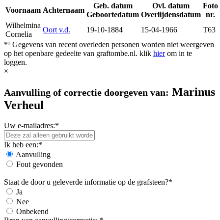
Geb. datum
Ovl. datum
Foto
Voornaam
Achternaam
Geboortedatum
Overlijdensdatum
nr.
Wilhelmina
Oort v.d.
19-10-1884
15-04-1966
T63
Cornelia
*¹ Gegevens van recent overleden personen worden niet weergeven
op het openbare gedeelte van graftombe.nl. klik
hier
om in te
loggen.
×
Marinus
Aanvulling of correctie doorgeven van:
Verheul
Uw e-mailadres:*
Ik heb een:*
Aanvulling
Fout gevonden
Staat de door u geleverde informatie op de grafsteen?*
Ja
Nee
Onbekend