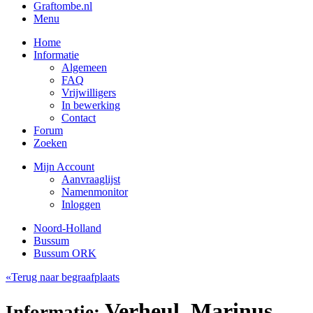
Graftombe.nl
Menu
Home
Informatie
Algemeen
FAQ
Vrijwilligers
In bewerking
Contact
Forum
Zoeken
Mijn Account
Aanvraaglijst
Namenmonitor
Inloggen
Noord-Holland
Bussum
Bussum ORK
«Terug naar begraafplaats
Verheul, Marinus
Informatie: