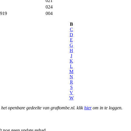
021
024
1919
004
B
C
D
E
G
H
J
K
L
M
N
R
S
V
W
het openbare gedeelte van graftombe.nl. klik
hier
om in te loggen.
t nog geen update gehad