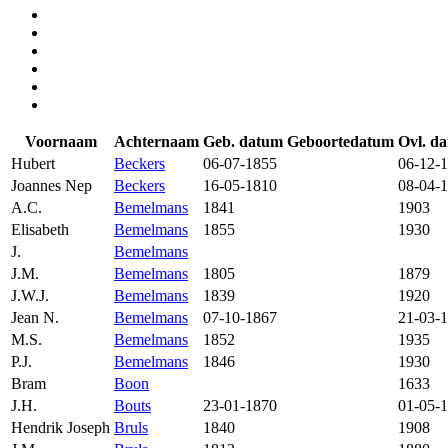
Voornaam
Achternaam
Geb. datum
Geboortedatum
Ovl. d
Hubert
Beckers
06-07-1855
06-12-
Joannes Nep
Beckers
16-05-1810
08-04-
A.C.
Bemelmans
1841
1903
Elisabeth
Bemelmans
1855
1930
J.
Bemelmans
J.M.
Bemelmans
1805
1879
J.W.J.
Bemelmans
1839
1920
Jean N.
Bemelmans
07-10-1867
21-03-
M.S.
Bemelmans
1852
1935
P.J.
Bemelmans
1846
1930
Bram
Boon
1633
J.H.
Bouts
23-01-1870
01-05-
Hendrik Joseph
Bruls
1840
1908