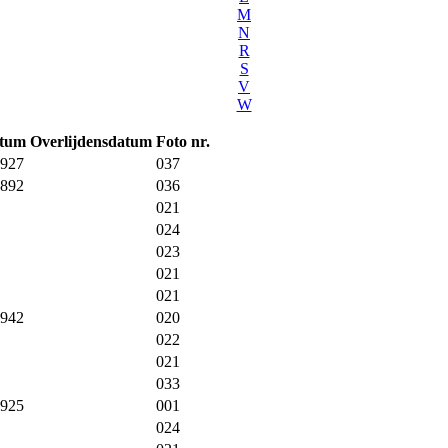
M
N
R
S
V
W
atum
Overlijdensdatum
Foto nr.
1927
037
1892
036
021
024
023
021
021
1942
020
022
021
033
1925
001
024