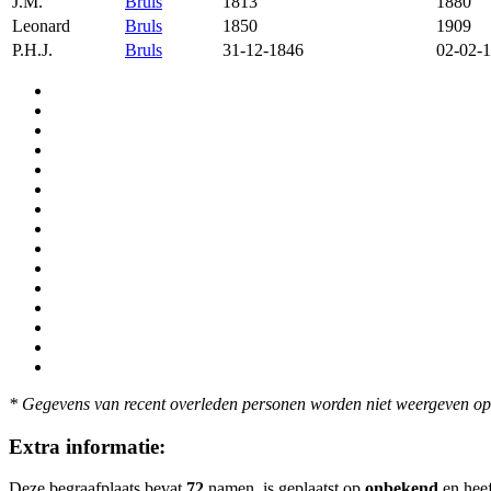
J.M.
Bruls
1813
1880
Leonard
Bruls
1850
1909
P.H.J.
Bruls
31-12-1846
02-02-
* Gegevens van recent overleden personen worden niet weergeven op 
Extra informatie:
Deze begraafplaats bevat
72
namen, is geplaatst op
onbekend
en heef