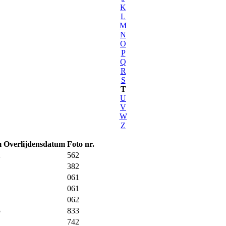
K
L
M
N
O
P
Q
R
S
T
U
V
W
Z
m
Overlijdensdatum
Foto nr.
2
562
382
061
061
062
5
833
742