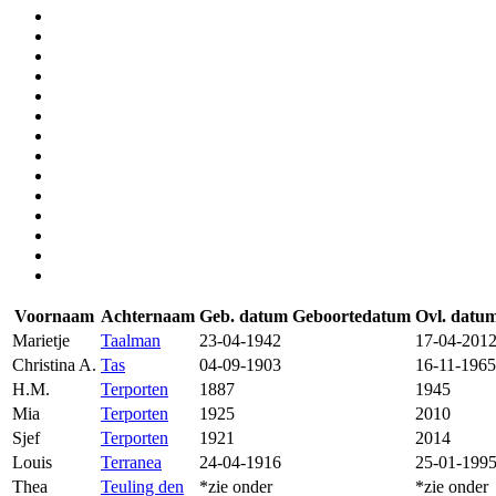
Voornaam
Achternaam
Geb. datum
Geboortedatum
Ovl. datu
Marietje
Taalman
23-04-1942
17-04-201
Christina A.
Tas
04-09-1903
16-11-1965
H.M.
Terporten
1887
1945
Mia
Terporten
1925
2010
Sjef
Terporten
1921
2014
Louis
Terranea
24-04-1916
25-01-199
Thea
Teuling den
*zie onder
*zie onder