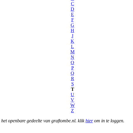
C
D
E
F
G
H
J
K
L
M
N
O
P
Q
R
S
T
U
V
W
Z
het openbare gedeelte van graftombe.nl. klik
hier
om in te loggen.