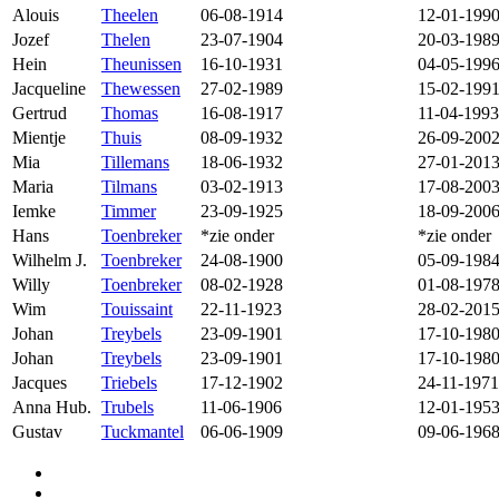
Alouis
Theelen
06-08-1914
12-01-199
Jozef
Thelen
23-07-1904
20-03-198
Hein
Theunissen
16-10-1931
04-05-199
Jacqueline
Thewessen
27-02-1989
15-02-199
Gertrud
Thomas
16-08-1917
11-04-1993
Mientje
Thuis
08-09-1932
26-09-200
Mia
Tillemans
18-06-1932
27-01-201
Maria
Tilmans
03-02-1913
17-08-200
Iemke
Timmer
23-09-1925
18-09-200
Hans
Toenbreker
*zie onder
*zie onder
Wilhelm J.
Toenbreker
24-08-1900
05-09-198
Willy
Toenbreker
08-02-1928
01-08-197
Wim
Touissaint
22-11-1923
28-02-201
Johan
Treybels
23-09-1901
17-10-198
Johan
Treybels
23-09-1901
17-10-198
Jacques
Triebels
17-12-1902
24-11-1971
Anna Hub.
Trubels
11-06-1906
12-01-195
Gustav
Tuckmantel
06-06-1909
09-06-196