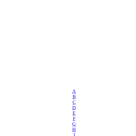
A
B
C
D
E
F
G
H
J