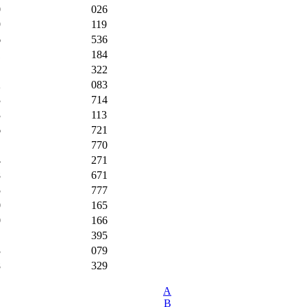
0
026
9
119
6
536
1
184
322
2
083
3
714
3
113
6
721
770
4
271
8
671
5
777
0
165
0
166
395
3
079
8
329
A
B